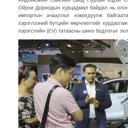
Индонезийн Сангийн сайд Пурбая Юдхи Са
Ойрхи Дорнодын хурцадмал байдал нь олон 
импортын ачааллыг нэмэгдүүлж байгаат
хэрэглээний бүтцийн өөрчлөлтийг хурдасгаж
хэрэгслийн (EV) татаасны шинэ бодлогыг эхл