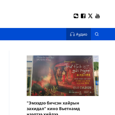
Аудио
"Эмээдээ бичсэн хайрын
захидал" кино Вьетнамд
нээлтээ хийлээ