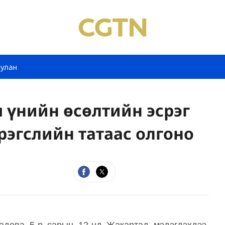
булан
 үнийн өсөлтийн эсрэг
рэгслийн татаас олгоно