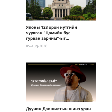
Японы 128 орон нутгийн
чуулган "Цөмийн бус
гурван зарчим"-ыг
баримтлахыг уриалсан
05-Aug-2026
тогтоолуудыг өргөн
барилаа
Дуучин Давшилтын шинэ уран