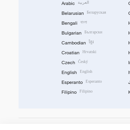
Arabic
العربية
Belarusian
Беларуская
Bengali
বাংলা
Bulgarian
Български
Cambodian
ខ្មែរ
Croatian
Hrvatski
Czech
Český
English
English
Esperanto
Esperanto
Filipino
Filipino