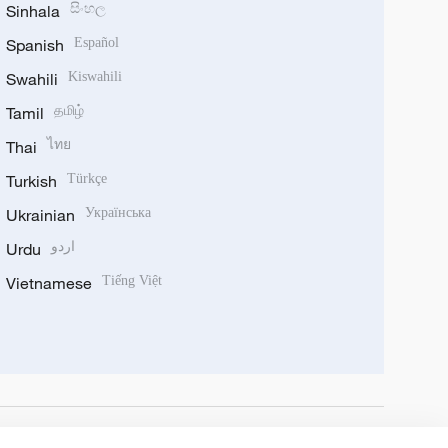
Sinhala
සිංහල
Spanish
Español
Swahili
Kiswahili
Tamil
தமிழ்
Thai
ไทย
Turkish
Türkçe
Ukrainian
Українська
Urdu
اردو
Vietnamese
Tiếng Việt