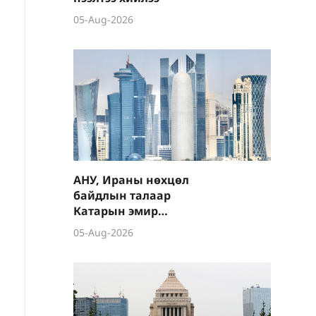
05-Aug-2026
АНУ, Ираны нөхцөл
байдлын талаар
Катарын эмир
Д.Трамптай утсаар ярив
05-Aug-2026