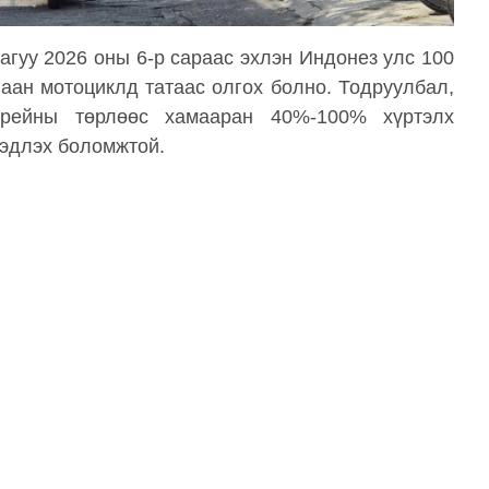
агуу 2026 оны 6-р сараас эхлэн Индонез улс 100
аан мотоциклд татаас олгох болно. Тодруулбал,
ерейны төрлөөс хамааран 40%-100% хүртэлх
 эдлэх боломжтой.