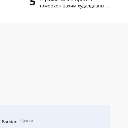
5
томоохон цахим худалдааны
платформуудын агуулахад
дайралт хийсээр байна
Serbian
Српски