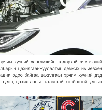
эрчим хүчний хангамжийн тодорхой хэмжээний
салбарын цахилгаанжуулалтыг дэмжих нь зөвхөн
гадна одоо байгаа цахилгаан эрчим хүчний дэд
 түлш, цахилгааны татаастай холбоотой улсын