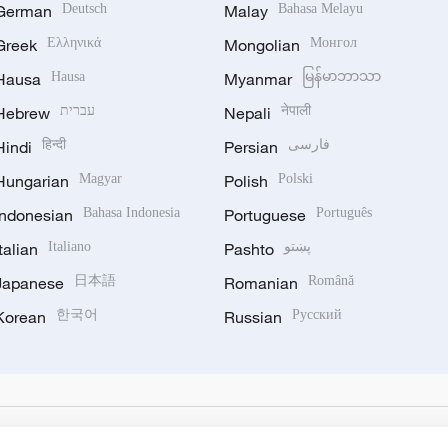
German
Deutsch
Malay
Bahasa Melayu
Greek
Ελληνικά
Mongolian
Монгол
Hausa
Hausa
Myanmar
မြန်မာဘာသာ
Hebrew
עברית
Nepali
नेपाली
Hindi
हिन्दी
Persian
فارسی
Hungarian
Magyar
Polish
Polski
Indonesian
Bahasa Indonesia
Portuguese
Português
Italian
Italiano
Pashto
پښتو
Japanese
日本語
Romanian
Română
Korean
한국어
Russian
Русский