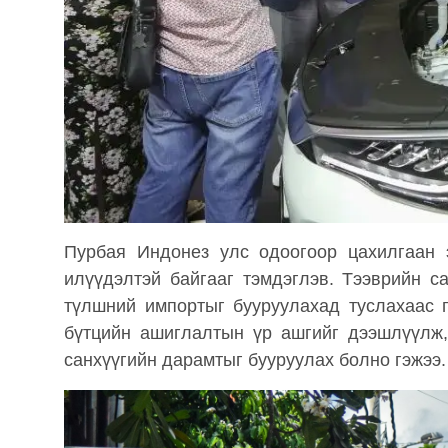
Пурбая Индонез улс одоогоор цахилгаан 
илүүдэлтэй байгааг тэмдэглэв. Тээврийн 
түлшний импортыг бууруулахад туслахаас 
бүтцийн ашиглалтын үр ашгийг дээшлүүлж,
санхүүгийн дарамтыг бууруулах болно гэжээ.