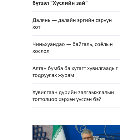
бүтээл "Хүслийн зай"
Далянь — далайн эргийн сэрүүн
хот
Чиньхуандао — байгаль, соёлын
хослол
Алтан бумба ба хутагт хувилгаадыг
тодруулах журам
Хувилгаан дүрийн залгамжлалын
тогтолцоо хэрхэн үүссэн бэ?