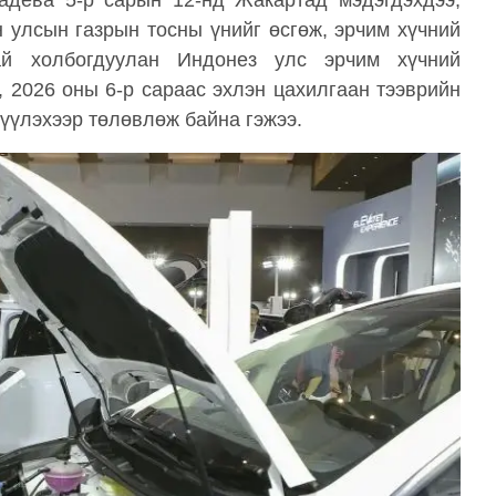
дева 5-р сарын 12-нд Жакартад мэдэгдэхдээ,
улсын газрын тосны үнийг өсгөж, эрчим хүчний
ай холбогдуулан Индонез улс эрчим хүчний
, 2026 оны 6-р сараас эхлэн цахилгаан тээврийн
үүлэхээр төлөвлөж байна гэжээ.