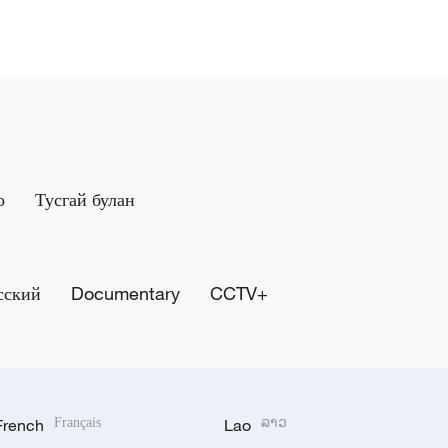
о
Тусгай булан
сский
Documentary
CCTV+
French
Français
Lao
ລາວ