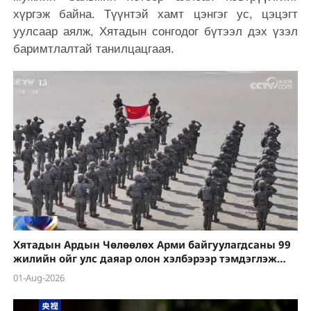
хүргэж байна. Түүнтэй хамт цэнгэг ус, цэцэгт
уулсаар аялж, Хятадын сонгодог бүтээл дэх үзэл
баримтлалтай танилцацгаая.
Хятадын Ардын Чөлөөлөх Арми байгуулагдсаны 99
жилийн ойг улс даяар олон хэлбэрээр тэмдэглэж
байна
01-Aug-2026