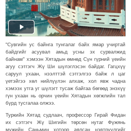
Play
"Сувгийн ус байнга тунгалаг байх ямар учиртай
Video
байдгийг асуувал амьд усны эх сурвалжид
байнам" хэмээн Хятадын өмнөд Сүн гүрний үеийн
агуу сэтгэгч Жү Ши шүлэглэсэн байдаг. Гагцхүү
саруул ухаан, нээлттэй сэтгэлгээ байж л цаг
үетэйгээ хөл нийлүүлэн алхаж, хол явж чадна
хэмээх утга уг шүлэгт тусаж байгаа бөгөөд энэхүү
гүн ухаан нь орчин үеийн Хятадын хөгжлийн тал
бүрд тусгалаа олжээ.
Туркийн Хятад судлаач, профессор Гирай Фидан
их сэтгэгч Жү Шигийн төрсөн нутаг Фүжянь
мужийн Саньмин хотоор аялсан нэвтрүүлгийг