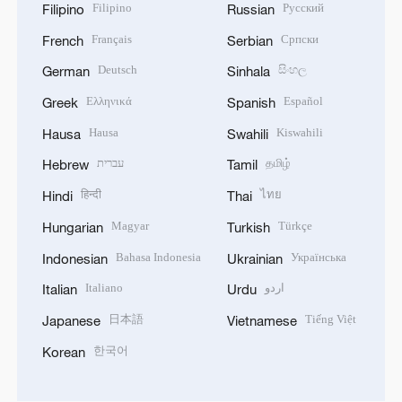
Filipino
Русский
Filipino
Russian
Français
Српски
French
Serbian
Deutsch
සිංහල
German
Sinhala
Ελληνικά
Español
Greek
Spanish
Hausa
Kiswahili
Hausa
Swahili
עברית
தமிழ்
Hebrew
Tamil
हिन्दी
ไทย
Hindi
Thai
Magyar
Türkçe
Hungarian
Turkish
Bahasa Indonesia
Українська
Indonesian
Ukrainian
Italiano
اردو
Italian
Urdu
日本語
Tiếng Việt
Japanese
Vietnamese
한국어
Korean