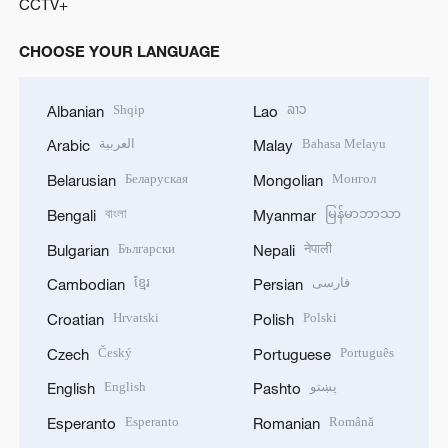
CCTV+
CHOOSE YOUR LANGUAGE
Shqip
ລາວ
Albanian
Lao
العربية
Bahasa Melayu
Arabic
Malay
Беларуская
Монгол
Belarusian
Mongolian
বাংলা
မြန်မာဘာသာ
Bengali
Myanmar
Български
नेपाली
Bulgarian
Nepali
ខ្មែរ
فارسی
Cambodian
Persian
Hrvatski
Polski
Croatian
Polish
Český
Português
Czech
Portuguese
English
پښتو
English
Pashto
Esperanto
Română
Esperanto
Romanian