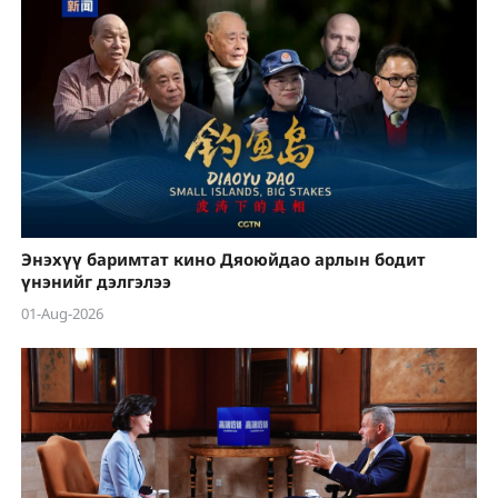
Энэхүү баримтат кино Дяоюйдао арлын бодит
үнэнийг дэлгэлээ
01-Aug-2026