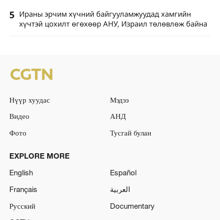
5
Ираны эрчим хүчний байгууламжуудад хамгийн
хүчтэй цохилт өгөхөөр АНУ, Израил төлөвлөж байна
Нүүр хуудас
Мэдээ
Видео
АНД
Фото
Тусгай булан
EXPLORE MORE
English
Español
Français
العربية
Русский
Documentary