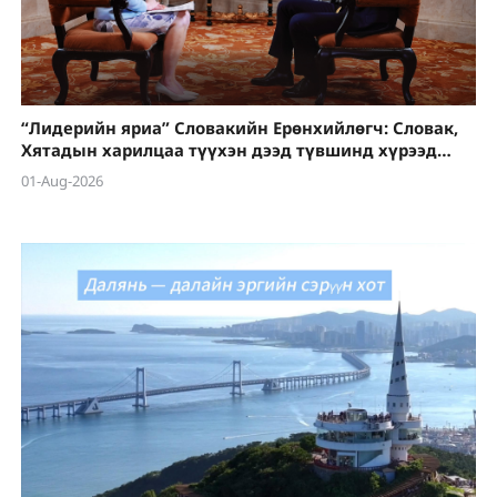
“Лидерийн яриа” Словакийн Ерөнхийлөгч: Словак,
Хятадын харилцаа түүхэн дээд түвшинд хүрээд
байна
01-Aug-2026