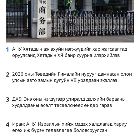
1
АНУ Хятадын аж ахуйн нэгжүүдийг хар жагсаалтад
оруулсанд Хятадын ХЯ байр сууриа илэрхийлэв
2
2026 оны Төвөдийн Гималайн нурууг дамнасан олон
улсын авто замын дугуйн VII уралдаан эхэллээ
3
ДХБ: Энэ оны нэгдүгээр улиралд дэлхийн барааны
худалдааны өсөлт төсөөлснөөс өндөр гарав
4
Иран: АНУ, Израилын хийж мэдэх халдлагад хариу
өгөх иж бүрэн төлөвлөгөө боловсруулсан