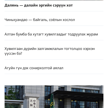
Далянь — далайн эргийн сэрүүн хот
Чиньхуандао — байгаль, соёлын хослол
Алтан бумба ба хутагт хувилгаадыг тодруулах журам
Хувилгаан дүрийн залгамжлалын тогтолцоо хэрхэн
үүссэн бэ?
Агуйн гүн дэх сонирхолтой аялал