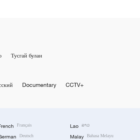
о
Тусгай булан
сский
Documentary
CCTV+
French
Français
Lao
ລາວ
German
Deutsch
Malay
Bahasa Melayu