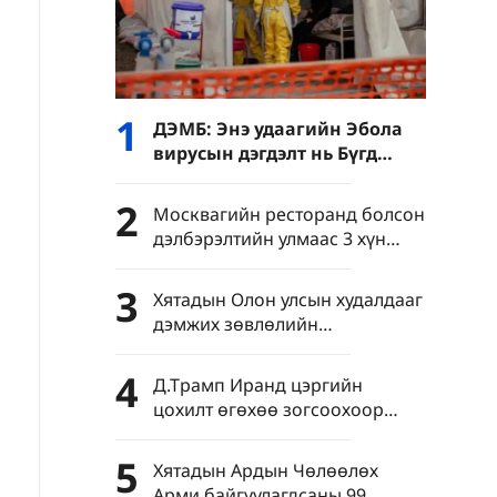
1
ДЭМБ: Энэ удаагийн Эбола
вирусын дэгдэлт нь Бүгд
Найрамдах Ардчилсан Конго
Улсын түүхэнд хамгийн том
2
Москвагийн ресторанд болсон
хэмжээний тахал юм
дэлбэрэлтийн улмаас 3 хүн
амиа алдаж, 21 хүн шархаджээ
3
Хятадын Олон улсын худалдааг
дэмжих зөвлөлийн
төлөөлөгчид АНУ-д айлчлав
4
Д.Трамп Иранд цэргийн
цохилт өгөхөө зогсоохоор
тохиролцсоноо мэдэгдэв
5
Хятадын Ардын Чөлөөлөх
Арми байгуулагдсаны 99