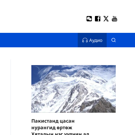
Аудио
Пакистанд цасан
нурангид өртөж
Хятадын нэг уулчин алга