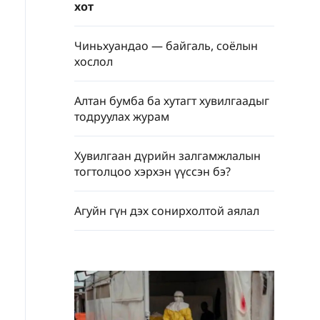
хот
Чиньхуандао — байгаль, соёлын
хослол
Алтан бумба ба хутагт хувилгаадыг
тодруулах журам
Хувилгаан дүрийн залгамжлалын
тогтолцоо хэрхэн үүссэн бэ?
Агуйн гүн дэх сонирхолтой аялал