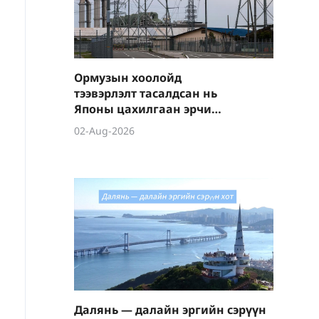
Ормузын хоолойд
тээвэрлэлт тасалдсан нь
Японы цахилгаан эрчим
хүчний үнийг 30%-иар
02-Aug-2026
өсгөв
Далянь — далайн эргийн сэрүүн