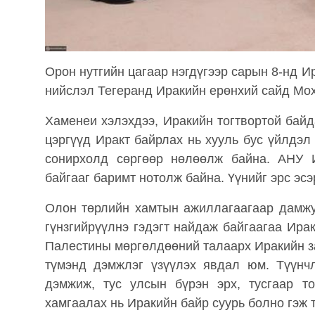
Орон нутгийн цагаар нэгдүгээр сарын 8-нд 
нийслэл Тегеранд Иракийн ерөнхий сайд Мо
Хаменеи хэлэхдээ, Иракийн тогтвортой байд
цэргүүд Иракт байрлах нь хууль бус үйлдэл
сонирхолд сөргөөр нөлөөлж байна. АНУ 
байгааг баримт нотолж байна. Үүнийг эрс эсэ
Олон төрлийн хамтын ажиллагаагаар дамжу
гүнзгийрүүлнэ гэдэгт найдаж байгаагаа Ира
Палестины мөргөлдөөний талаарх Иракийн за
түмэнд дэмжлэг үзүүлэх явдал юм. Түүнч
дэмжиж, тус улсын бүрэн эрх, тусгаар то
хамгаалах нь Иракийн байр суурь болно гэж 