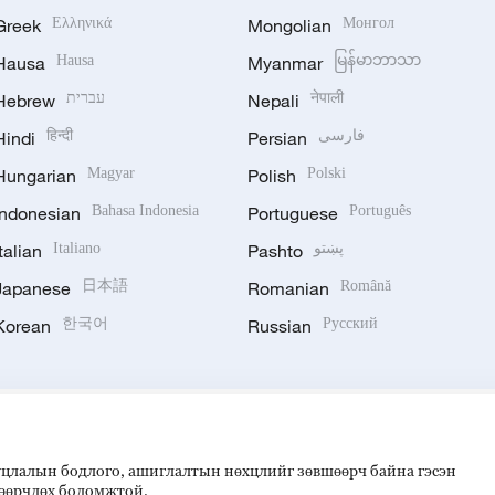
Greek
Ελληνικά
Mongolian
Монгол
Hausa
Hausa
Myanmar
မြန်မာဘာသာ
Hebrew
עברית
Nepali
नेपाली
Hindi
हिन्दी
Persian
فارسی
Hungarian
Magyar
Polish
Polski
Indonesian
Bahasa Indonesia
Portuguese
Português
Italian
Italiano
Pashto
پښتو
Japanese
日本語
Romanian
Română
Korean
한국어
Russian
Русский
ууцлалын бодлого, ашиглалтын нөхцлийг зөвшөөрч байна гэсэн
 өөрчлөх боломжтой.