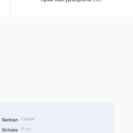
жилийн ойг улс даяар олон
хэлбэрээр тэмдэглэж байна
Serbian
Српски
Sinhala
සිංහල