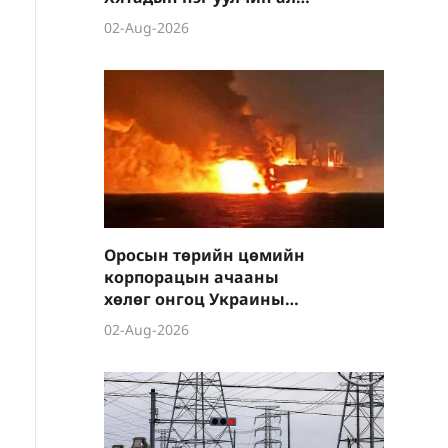
болжээ
02-Aug-2026
Оросын төрийн цөмийн
корпорацын ачааны
хөлөг онгоц Украины
дроны дайралтад өртжээ
02-Aug-2026