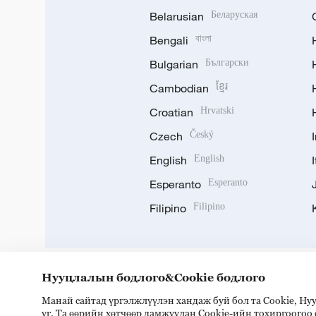
Belarusian
Беларуская
Bengali
বাংলা
Bulgarian
Български
Cambodian
ខ្មែរ
Croatian
Hrvatski
Czech
Český
English
English
Esperanto
Esperanto
Filipino
Filipino
Нууцлалын бодлого&Cookie бодлого
Манай сайтад үргэлжлүүлэн хандаж буй бол та Cookie, Н
DOWNLOAD OUR APP
үг. Та өөрийн хөтчөөр дамжуулан Cookie-ийн тохиргоогоо