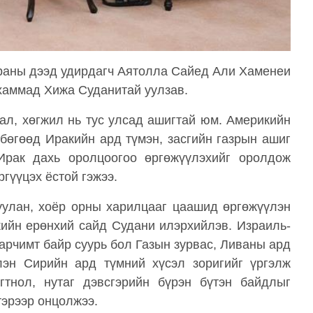
Ираны дээд удирдагч Аятолла Сайед Али Хаменеи
хаммад Хижа Суданитай уулзав.
ал, хөгжил нь тус улсад ашигтай юм. Америкийн
 бөгөөд Иракийн ард түмэн, засгийн газрын ашиг
Ирак дахь оролцоогоо өргөжүүлэхийг оролдож
ргүүцэх ёстой гэжээ.
улан, хоёр орны харилцааг цаашид өргөжүүлэн
кийн ерөнхий сайд Судани илэрхийлэв. Израиль-
рчимт байр суурь бол Газын зурвас, Ливаны ард
лэн Сирийн ард түмний хүсэл зоригийг үргэлж
гтнол, нутаг дэвсгэрийн бүрэн бүтэн байдлыг
тэрээр онцолжээ.