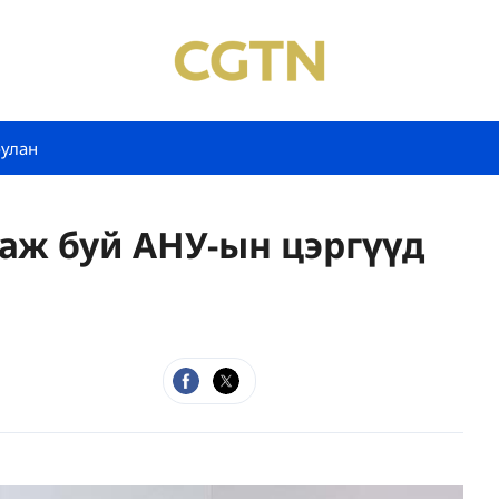
булан
аж буй АНУ-ын цэргүүд