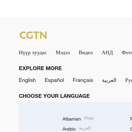
Нүүр хуудас
Мэдээ
Видео
АНД
Фот
EXPLORE MORE
English
Español
Français
العربية
Ру
CHOOSE YOUR LANGUAGE
Albanian
Shqip
Arabic
العربية