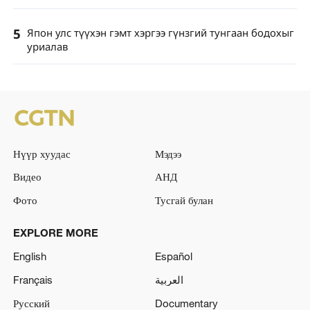
5
Япон улс түүхэн гэмт хэргээ гүнзгий тунгаан бодохыг
уриалав
Нүүр хуудас
Мэдээ
Видео
АНД
Фото
Тусгай булан
EXPLORE MORE
English
Español
Français
العربية
Русский
Documentary