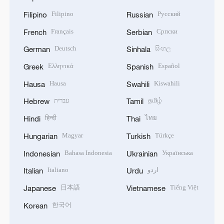
Filipino
Русский
Filipino
Russian
Français
Српски
French
Serbian
Deutsch
සිංහල
German
Sinhala
Ελληνικά
Español
Greek
Spanish
Hausa
Kiswahili
Hausa
Swahili
עברית
தமிழ்
Hebrew
Tamil
हिन्दी
ไทย
Hindi
Thai
Magyar
Türkçe
Hungarian
Turkish
Bahasa Indonesia
Українська
Indonesian
Ukrainian
Italiano
اردو
Italian
Urdu
日本語
Tiếng Việt
Japanese
Vietnamese
한국어
Korean