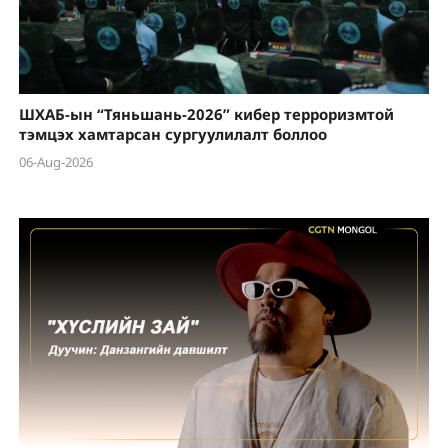
ШХАБ-ын “Тяньшань-2026” кибер терроризмтой
тэмцэх хамтарсан сургуулилалт боллоо
06-Aug-2026