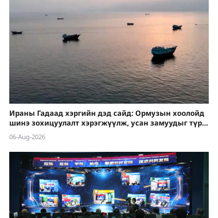
Ираны Гадаад хэргийн дэд сайд: Ормузын хоолойд
шинэ зохицуулалт хэрэгжүүлж, усан замуудыг түр
хаана
06-Aug-2026