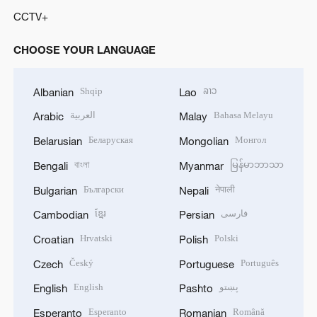
CCTV+
CHOOSE YOUR LANGUAGE
Shqip
ລາວ
Albanian
Lao
العربية
Bahasa Melayu
Arabic
Malay
Беларуская
Монгол
Belarusian
Mongolian
বাংলা
မြန်မာဘာသာ
Bengali
Myanmar
Български
नेपाली
Bulgarian
Nepali
ខ្មែរ
فارسی
Cambodian
Persian
Hrvatski
Polski
Croatian
Polish
Český
Português
Czech
Portuguese
English
پښتو
English
Pashto
Esperanto
Română
Esperanto
Romanian