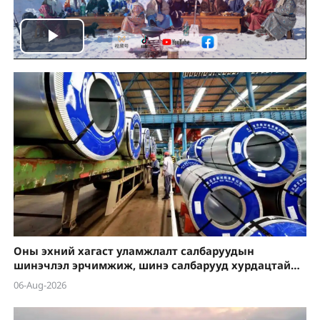
Play
Video
Оны эхний хагаст уламжлалт салбаруудын
шинэчлэл эрчимжиж, шинэ салбарууд хурдацтай
өсөлт үзүүлэв
06-Aug-2026