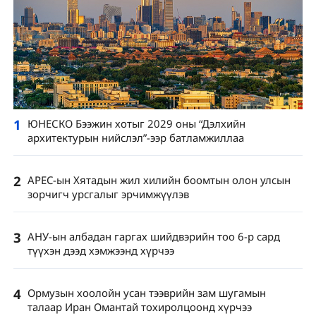
1
ЮНЕСКО Бээжин хотыг 2029 оны “Дэлхийн
архитектурын нийслэл”-ээр батламжиллаа
2
APEC-ын Хятадын жил хилийн боомтын олон улсын
зорчигч урсгалыг эрчимжүүлэв
3
АНУ-ын албадан гаргах шийдвэрийн тоо 6-р сард
түүхэн дээд хэмжээнд хүрчээ
4
Ормузын хоолойн усан тээврийн зам шугамын
талаар Иран Омантай тохиролцоонд хүрчээ