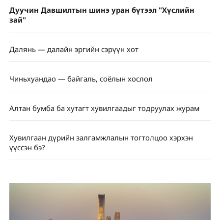
Дуучин Давшилтын шинэ уран бүтээл "Хүслийн
зай"
Далянь — далайн эргийн сэрүүн хот
Чиньхуандао — байгаль, соёлын хослол
Алтан бумба ба хутагт хувилгаадыг тодруулах журам
Хувилгаан дүрийн залгамжлалын тогтолцоо хэрхэн
үүссэн бэ?