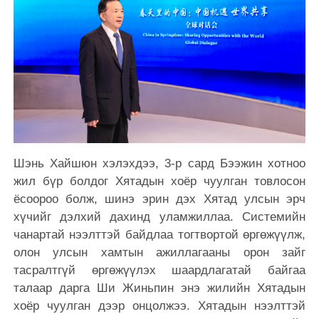
Шэнь Хайшюн хэлэхдээ, 3-р сард Бээжин хотноо
жил бүр болдог Хятадын хоёр чуулган товлосон
ёсоороо болж, шинэ эрин дэх Хятад улсын эрч
хүчийг дэлхий дахинд уламжиллаа. Системийн
чанартай нээлттэй байдлаа тогтвортой өргөжүүлж,
олон улсын хамтын ажиллагааны орон зайг
тасралтгүй өргөжүүлэх шаардлагатай байгаа
талаар дарга Ши Жиньпин энэ жилийн Хятадын
хоёр чуулган дээр онцолжээ. Хятадын нээлттэй