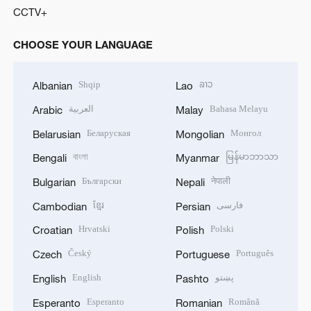
CCTV+
CHOOSE YOUR LANGUAGE
Shqip
ລາວ
Albanian
Lao
العربية
Bahasa Melayu
Arabic
Malay
Беларуская
Монгол
Belarusian
Mongolian
বাংলা
မြန်မာဘာသာ
Bengali
Myanmar
Български
नेपाली
Bulgarian
Nepali
ខ្មែរ
فارسی
Cambodian
Persian
Hrvatski
Polski
Croatian
Polish
Český
Português
Czech
Portuguese
English
پښتو
English
Pashto
Esperanto
Română
Esperanto
Romanian