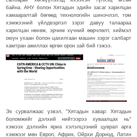
байна. АНУ болон Хятадын эдийн засаг харилцан
хамааралтай бөгөөд технологийн шинэчлэл, том
хэмжээний үйлдвэрлэл зэрэг давуу талаараа
харилцан нөхөж, эрчим хүчний өөрчлөлт, хиймэл
оюун ухаан болон цахилгаан машин зэрэг салбарт
хамтран ажиллах өргөн орон зай бий гэжээ.
Эх сурвалжаас үзвэл, "Хятадын хавар: Хятадын
боломжийг дэлхий нийтээрээ хуваалцах нь"
хэмээх дэлхийн яриа хэлэлцээний цуврал арга
хэмжээг мөн Европ, Африк, Ойрхи Дорнод, Латин