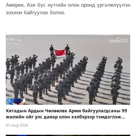
Америк, Ази бүс нутгийн олон оронд үргэлжлүүлэн
зохион байгуулах болно.
Хятадын Ардын Чөлөөлөх Арми байгуулагдсаны 99
жилийн ойг улс даяар олон хэлбэрээр тэмдэглэж
байна
01-Aug-2026