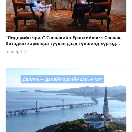
“Лидерийн яриа” Словакийн Ерөнхийлөгч: Словак,
Хятадын харилцаа түүхэн дээд түвшинд хүрээд
байна
01-Aug-2026