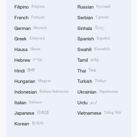
Filipino
Русский
Filipino
Russian
Français
Српски
French
Serbian
Deutsch
සිංහල
German
Sinhala
Ελληνικά
Español
Greek
Spanish
Hausa
Kiswahili
Hausa
Swahili
עברית
தமிழ்
Hebrew
Tamil
हिन्दी
ไทย
Hindi
Thai
Magyar
Türkçe
Hungarian
Turkish
Bahasa Indonesia
Українська
Indonesian
Ukrainian
Italiano
اردو
Italian
Urdu
日本語
Tiếng Việt
Japanese
Vietnamese
한국어
Korean