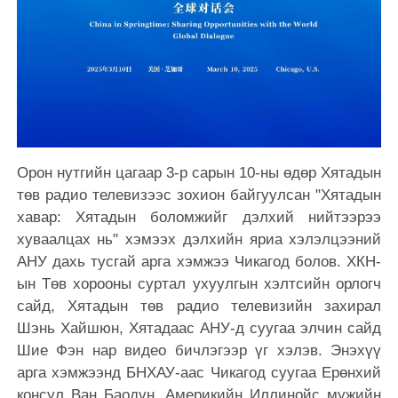
Орон нутгийн цагаар 3-р сарын 10-ны өдөр Хятадын
төв радио телевизээс зохион байгуулсан "Хятадын
хавар: Хятадын боломжийг дэлхий нийтээрээ
хуваалцах нь" хэмээх дэлхийн яриа хэлэлцээний
АНУ дахь тусгай арга хэмжээ Чикагод болов. ХКН-
ын Төв хорооны суртал ухуулгын хэлтсийн орлогч
сайд, Хятадын төв радио телевизийн захирал
Шэнь Хайшюн, Хятадаас АНУ-д суугаа элчин сайд
Шие Фэн нар видео бичлэгээр үг хэлэв. Энэхүү
арга хэмжээнд БНХАУ-аас Чикагод суугаа Ерөнхий
консул Ван Баодүн, Америкийн Иллинойс мужийн