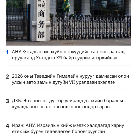
1
АНУ Хятадын аж ахуйн нэгжүүдийг хар жагсаалтад
оруулсанд Хятадын ХЯ байр сууриа илэрхийлэв
2
2026 оны Төвөдийн Гималайн нурууг дамнасан олон
улсын авто замын дугуйн VII уралдаан эхэллээ
3
ДХБ: Энэ оны нэгдүгээр улиралд дэлхийн барааны
худалдааны өсөлт төсөөлснөөс өндөр гарав
4
Иран: АНУ, Израилын хийж мэдэх халдлагад хариу
өгөх иж бүрэн төлөвлөгөө боловсруулсан