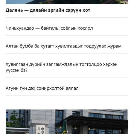
Далянь — далайн эргийн сэрүүн хот
Чиньхуандао — байгаль, соёлын хослол
Алтан бумба ба хутагт хувилгаадыг тодруулах журам
Хувилгаан дүрийн залгамжлалын тогтолцоо хэрхэн
үүссэн бэ?
Агуйн гүн дэх сонирхолтой аялал