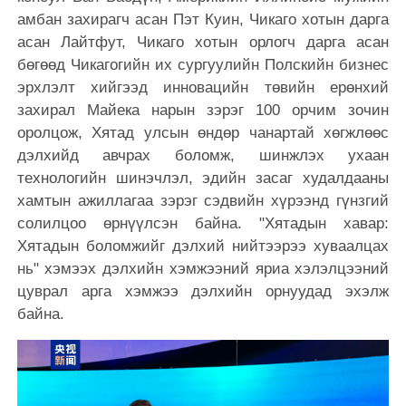
амбан захирагч асан Пэт Куин, Чикаго хотын дарга
асан Лайтфут, Чикаго хотын орлогч дарга асан
бөгөөд Чикагогийн их сургуулийн Полскийн бизнес
эрхлэлт хийгээд инновацийн төвийн ерөнхий
захирал Майека нарын зэрэг 100 орчим зочин
оролцож, Хятад улсын өндөр чанартай хөгжлөөс
дэлхийд авчрах боломж, шинжлэх ухаан
технологийн шинэчлэл, эдийн засаг худалдааны
хамтын ажиллагаа зэрэг сэдвийн хүрээнд гүнзгий
солилцоо өрнүүлсэн байна. "Хятадын хавар:
Хятадын боломжийг дэлхий нийтээрээ хуваалцах
нь" хэмээх дэлхийн хэмжээний яриа хэлэлцээний
цуврал арга хэмжээ дэлхийн орнуудад эхэлж
байна.