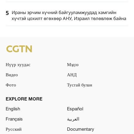
5
Ираны эрчим хүчний байгууламжуудад хамгийн
хүчтэй цохилт өгөхөөр АНУ, Израил төлөвлөж байна
Нүүр хуудас
Мэдээ
Видео
АНД
Фото
Тусгай булан
EXPLORE MORE
English
Español
Français
العربية
Русский
Documentary