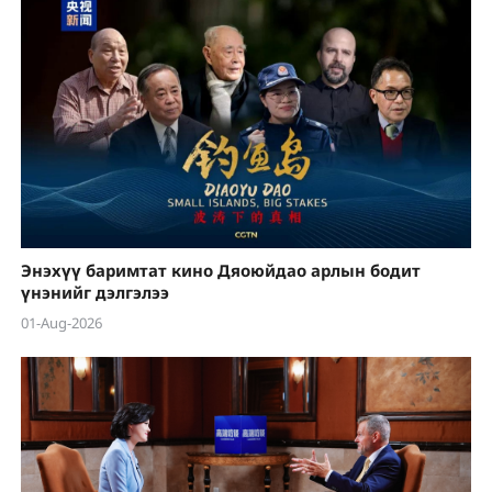
Энэхүү баримтат кино Дяоюйдао арлын бодит
үнэнийг дэлгэлээ
01-Aug-2026