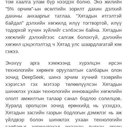
том хаалга улам бүр нээгдэх болно. Энэ жилийн
"5% орчим"-ын өсөлтийн зорилт дахин дэлхий
дахины анхаарлыг татлаа. "Хятадын итгэлтэй
байдал" дэлхийн хөгжилд илүү тогтвортой, илүү
тодорхой хүчин зүйлийг сэлбэсэн байна. Хятадын
хөгжлийг дэлхийгээс салгаж болохгүй, дэлхийн
хөгжил цэцэглэлтэд ч Хятад улс шаардлагатай юм
гэжээ.
Энэхүү арга хэмжээнд хүрэлцэн ирсэн
технологийн хөрөнгө оруулалтын салбарын олон
зочид DeepSeek, шинэ эрчим хүчний тээврийн
хэрэгсэл гэх мэтээр төлөөлүүлсэн Хятадын
шинжлэх ухаан технологийн инновацийн хөгжлийн
ололт амжилтын талаар санал бодлоо солилцов.
Хуралд оролцсон зочид ерөнхийд нь үзэхдээ,
Хятадын засгийн газрын бодлогын дэмжлэг нь аж
үйлдвэр болон шинжлэх ухаан технологийн
салбарыг хөгжүүлэхэд ихээхэн түлхэц өгсөн