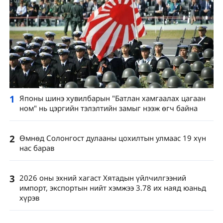
1
Японы шинэ хувилбарын "Батлан ​​​​хамгаалах цагаан
ном" нь цэргийн тэлэлтийн замыг нээж өгч байна
2
Өмнөд Солонгост дулааны цохилтын улмаас 19 хүн
нас барав
3
2026 оны эхний хагаст Хятадын үйлчилгээний
импорт, экспортын нийт хэмжээ 3.78 их наяд юаньд
хүрэв