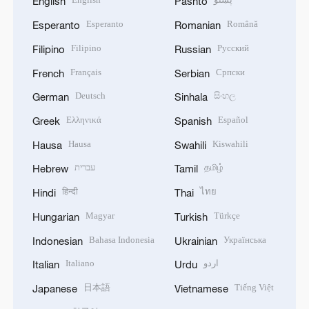
English
Pashto
Esperanto
Română
Esperanto
Romanian
Filipino
Русский
Filipino
Russian
Français
Српски
French
Serbian
Deutsch
සිංහල
German
Sinhala
Ελληνικά
Español
Greek
Spanish
Hausa
Kiswahili
Hausa
Swahili
עברית
தமிழ்
Hebrew
Tamil
हिन्दी
ไทย
Hindi
Thai
Magyar
Türkçe
Hungarian
Turkish
Bahasa Indonesia
Українська
Indonesian
Ukrainian
Italiano
اردو
Italian
Urdu
日本語
Tiếng Việt
Japanese
Vietnamese