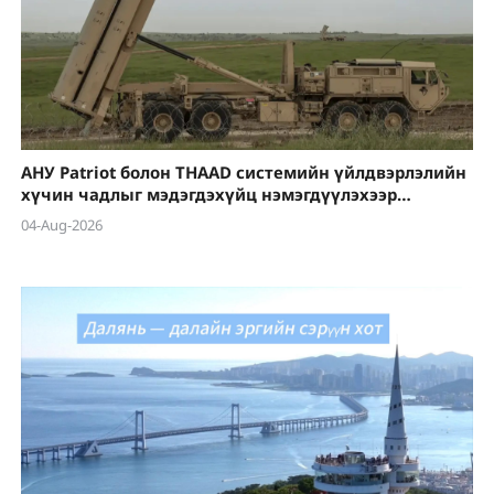
АНУ Patriot болон THAAD системийн үйлдвэрлэлийн
хүчин чадлыг мэдэгдэхүйц нэмэгдүүлэхээр
төлөвлөж байна
04-Aug-2026