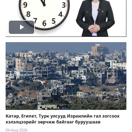
Play
Video
Катар, Египет, Турк улсууд Израилийн гал зогсоох
хэлэлцээрийг зөрчиж байгааг буруушаав
04-Aug-2026