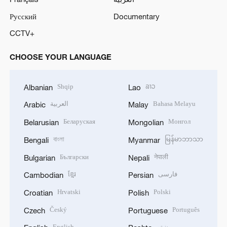
Русский
Documentary
CCTV+
CHOOSE YOUR LANGUAGE
Shqip
ລາວ
Albanian
Lao
العربية
Bahasa Melayu
Arabic
Malay
Беларуская
Монгол
Belarusian
Mongolian
বাংলা
မြန်မာဘာသာ
Bengali
Myanmar
Български
नेपाली
Bulgarian
Nepali
ខ្មែរ
فارسی
Cambodian
Persian
Hrvatski
Polski
Croatian
Polish
Český
Português
Czech
Portuguese
English
پښتو