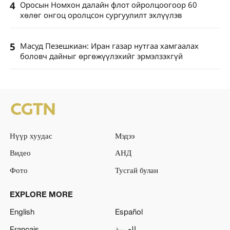
4
Оросын Номхон далайн флот ойролцоогоор 60
хөлөг онгоц оролцсон сургуулилт эхлүүлэв
5
Масуд Пезешкиан: Иран газар нутгаа хамгаалах
боловч дайныг өргөжүүлэхийг эрмэлзэхгүй
Нүүр хуудас
Мэдээ
Видео
АНД
Фото
Тусгай булан
EXPLORE MORE
English
Español
Français
العربية