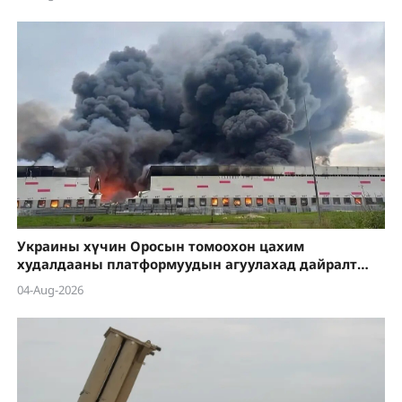
Украины хүчин Оросын томоохон цахим
худалдааны платформуудын агуулахад дайралт
хийсээр байна
04-Aug-2026