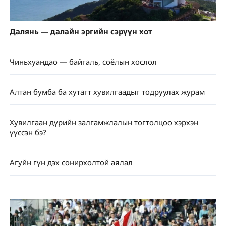
Далянь — далайн эргийн сэрүүн хот
Чиньхуандао — байгаль, соёлын хослол
Алтан бумба ба хутагт хувилгаадыг тодруулах журам
Хувилгаан дүрийн залгамжлалын тогтолцоо хэрхэн
үүссэн бэ?
Агуйн гүн дэх сонирхолтой аялал