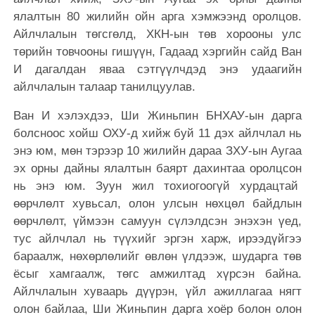
ялалтын 80 жилийн ойн арга хэмжээнд оролцов.
Айлчлалын төгсгөлд, ХКН-ын төв хорооны улс
төрийн товчооны гишүүн, Гадаад хэргийн сайд Ван
И дагалдан яваа сэтгүүлчдэд энэ удаагийн
айлчлалын талаар танилцуулав.
Ван И хэлэхдээ, Ши Жиньпин БНХАУ-ын дарга
болсноос хойш ОХУ-д хийж буй 11 дэх айлчлал нь
энэ юм, мөн тэрээр 10 жилийн дараа ЗХУ-ын Аугаа
эх орны дайны ялалтын баярт дахинтаа оролцсон
нь энэ юм. Зуун жил тохиогоогүй хурдацтай
өөрчлөлт хувьсал, олон улсын нөхцөл байдлын
өөрчлөлт, үймээн самуун сүлэлдсэн энэхэн үед,
тус айлчлал нь түүхийг эргэн харж, ирээдүйгээ
бараалж, нөхөрлөлийг өвлөн үлдээж, шударга төв
ёсыг хамгаалж, төгс амжилтад хүрсэн байна.
Айлчлалын хуваарь дүүрэн, үйл ажиллагаа нягт
олон байлаа, Ши Жиньпин дарга хоёр болон олон