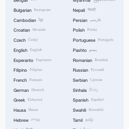
Bengali
Myanmar
Български
नेपाली
Bulgarian
Nepali
ខ្មែរ
فارسی
Cambodian
Persian
Hrvatski
Polski
Croatian
Polish
Český
Português
Czech
Portuguese
English
پښتو
English
Pashto
Esperanto
Română
Esperanto
Romanian
Filipino
Русский
Filipino
Russian
Français
Српски
French
Serbian
Deutsch
සිංහල
German
Sinhala
Ελληνικά
Español
Greek
Spanish
Hausa
Kiswahili
Hausa
Swahili
עברית
தமிழ்
Hebrew
Tamil