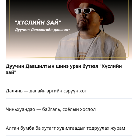
Дуучин Давшилтын шинэ уран бүтээл "Хүслийн
зай"
Далянь — далайн эргийн сэрүүн хот
Чиньхуандао — байгаль, соёлын хослол
Алтан бумба ба хутагт хувилгаадыг тодруулах журам