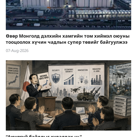
Өвөр Монголд дэлхийн хамгийн том хиймэл оюуны
тооцоолох хүчин чадлын супер төвийг байгуулжээ
07-Aug-2026
“Аюулгүй байдлыг худалдах нь”