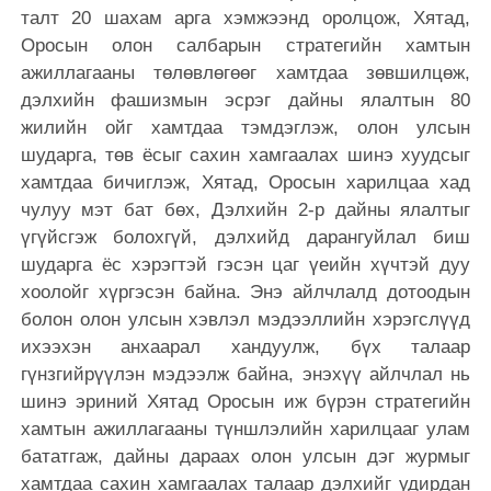
талт 20 шахам арга хэмжээнд оролцож, Хятад,
Оросын олон салбарын стратегийн хамтын
ажиллагааны төлөвлөгөөг хамтдаа зөвшилцөж,
дэлхийн фашизмын эсрэг дайны ялалтын 80
жилийн ойг хамтдаа тэмдэглэж, олон улсын
шударга, төв ёсыг сахин хамгаалах шинэ хуудсыг
хамтдаа бичиглэж, Хятад, Оросын харилцаа хад
чулуу мэт бат бөх, Дэлхийн 2-р дайны ялалтыг
үгүйсгэж болохгүй, дэлхийд дарангуйлал биш
шударга ёс хэрэгтэй гэсэн цаг үеийн хүчтэй дуу
хоолойг хүргэсэн байна. Энэ айлчлалд дотоодын
болон олон улсын хэвлэл мэдээллийн хэрэгслүүд
ихээхэн анхаарал хандуулж, бүх талаар
гүнзгийрүүлэн мэдээлж байна, энэхүү айлчлал нь
шинэ эриний Хятад Оросын иж бүрэн стратегийн
хамтын ажиллагааны түншлэлийн харилцааг улам
бататгаж, дайны дараах олон улсын дэг журмыг
хамтдаа сахин хамгаалах талаар дэлхийг удирдан