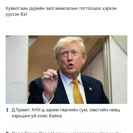
Хувилгаан дүрийн залгамжлалын тогтолцоо хэрхэн
үүссэн бэ?
1
Д.Трамп: АНУ-д зарим төрлийн сум, зэвсгийн нөөц
харьцангуй хомс байна