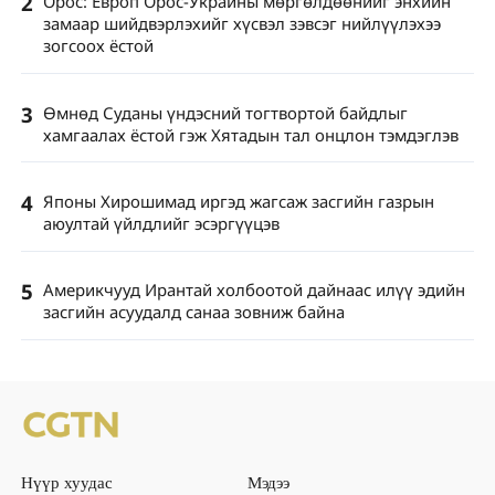
2
Орос: Европ Орос-Украины мөргөлдөөнийг энхийн
замаар шийдвэрлэхийг хүсвэл зэвсэг нийлүүлэхээ
зогсоох ёстой
3
Өмнөд Суданы үндэсний тогтвортой байдлыг
хамгаалах ёстой гэж Хятадын тал онцлон тэмдэглэв
4
Японы Хирошимад иргэд жагсаж засгийн газрын
аюултай үйлдлийг эсэргүүцэв
5
Америкчууд Ирантай холбоотой дайнаас илүү эдийн
засгийн асуудалд санаа зовниж байна
Нүүр хуудас
Мэдээ