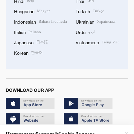
हिन्दी
ไทย
Hindi
Thai
Magyar
Türkçe
Hungarian
Turkish
Bahasa Indonesia
Українська
Indonesian
Ukrainian
Italiano
اردو
Italian
Urdu
日本語
Tiếng Việt
Japanese
Vietnamese
한국어
Korean
DOWNLOAD OUR APP
Нууцлалын бодлого&Cookie бодлого
Copyright © 2024 CGTN.