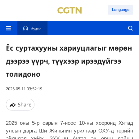
Language
Аудио
Ёс суртахууны хариуцлагыг мөрөн
дээрээ үүрч, түүхээр ирээдүйгээ
толидоно
2025-05-11 03:52:19
Share
2025 оны 5-р сарын 7-ноос 10-ны хооронд Хятад
улсын дарга Ши Жиньпин урилгаар ОХУ-д төрийн
айлчлал хийж, ЗХУ-ын Аугаа эх орны дайны