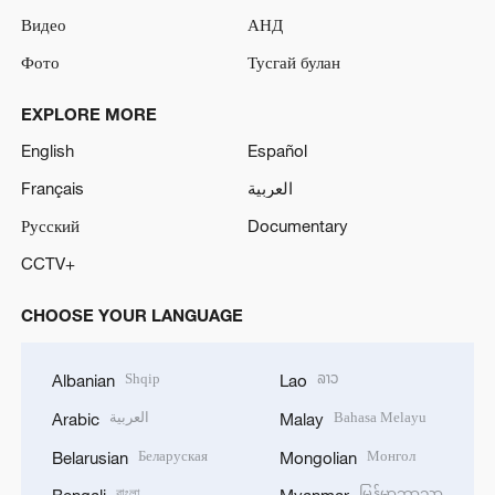
Видео
АНД
Фото
Тусгай булан
EXPLORE MORE
English
Español
Français
العربية
Русский
Documentary
CCTV+
CHOOSE YOUR LANGUAGE
Shqip
ລາວ
Albanian
Lao
العربية
Bahasa Melayu
Arabic
Malay
Беларуская
Монгол
Belarusian
Mongolian
বাংলা
မြန်မာဘာသာ