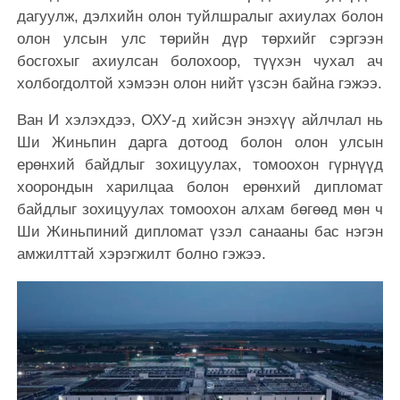
дагуулж, дэлхийн олон туйлшралыг ахиулах болон
олон улсын улс төрийн дүр төрхийг сэргээн
босгохыг ахиулсан болохоор, түүхэн чухал ач
холбогдолтой хэмээн олон нийт үзсэн байна гэжээ.
Ван И хэлэхдээ, ОХУ-д хийсэн энэхүү айлчлал нь
Ши Жиньпин дарга дотоод болон олон улсын
ерөнхий байдлыг зохицуулах, томоохон гүрнүүд
хоорондын харилцаа болон ерөнхий дипломат
байдлыг зохицуулах томоохон алхам бөгөөд мөн ч
Ши Жиньпиний дипломат үзэл санааны бас нэгэн
амжилттай хэрэгжилт болно гэжээ.