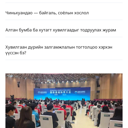
Чиньхуандао — байгаль, соёлын хослол
Алтан бумба ба хутагт хувилгаадыг тодруулах журам
Хувилгаан дүрийн залгамжлалын тогтолцоо хэрхэн
үүссэн бэ?