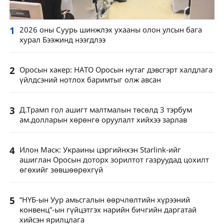
1
2026 оны Суурь шинжлэх ухааны олон улсын бага
хурал Бээжинд нээгдлээ
2
Оросын хакер: НАТО Оросын нутаг дэвсгэрт халдлага
үйлдсэний нотлох баримтыг олж авсан
3
Д.Трамп гол ашигт малтмалын төсөлд 3 тэрбум
ам.долларын хөрөнгө оруулалт хийхээ зарлав
4
Илон Маск: Украины цэргийнхэн Starlink-ийг
ашиглан Оросын доторх зорилтот газруудад цохилт
өгөхийг зөвшөөрөхгүй
5
“НҮБ-ын Уур амьсгалын өөрчлөлтийн хүрээний
конвенц”-ын гүйцэтгэх нарийн бичгийн даргатай
хийсэн ярилцлага