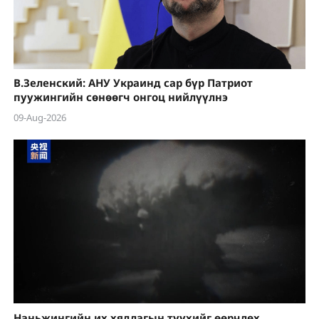
В.Зеленский: АНУ Украинд сар бүр Патриот
пуужингийн сөнөөгч онгоц нийлүүлнэ
09-Aug-2026
Наньжингийн их хядлагын түүхийг өөрчлөх