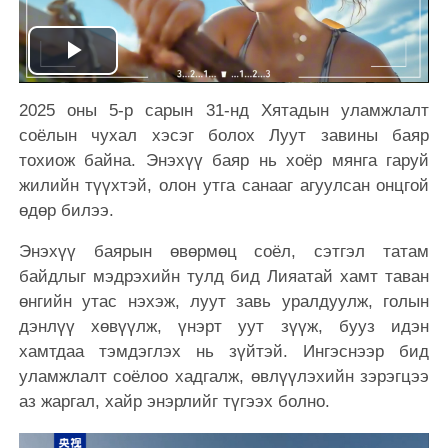
Play
2025 оны 5-р сарын 31-нд Хятадын уламжлалт
Video
соёлын чухал хэсэг
болох Луут завины баяр
тохио
ж байна. Э
нэхүү баяр нь хоёр мянга гаруй
жилийн түүхтэй, олон утга санааг агуулсан онцгой
өдөр билээ.
Энэхүү баярын өвөрмөц соёл, сэтгэл татам
байдлыг мэдрэхийн тулд бид Лияатай хамт таван
өнгийн утас нэхэж, луут завь уралдуулж, голын
дэнлүү хөвүүлж, үнэрт уут зүүж, бууз идэн
хамтдаа тэмдэглэх нь зүйтэй. Ингэснээр бид
уламжлалт соёлоо хадгалж, өвлүүлэхийн зэрэгцээ
аз жаргал, хайр энэрлийг түгээх болно.