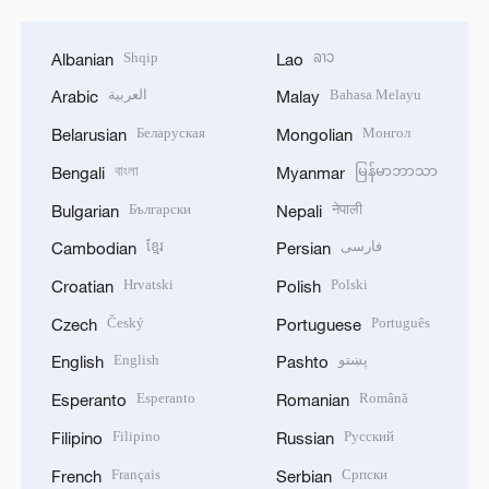
Shqip
ລາວ
Albanian
Lao
العربية
Bahasa Melayu
Arabic
Malay
Беларуская
Монгол
Belarusian
Mongolian
বাংলা
မြန်မာဘာသာ
Bengali
Myanmar
Български
नेपाली
Bulgarian
Nepali
ខ្មែរ
فارسی
Cambodian
Persian
Hrvatski
Polski
Croatian
Polish
Český
Português
Czech
Portuguese
English
پښتو
English
Pashto
Esperanto
Română
Esperanto
Romanian
Filipino
Русский
Filipino
Russian
Français
Српски
French
Serbian