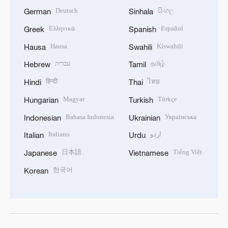
Deutsch
සිංහල
German
Sinhala
Ελληνικά
Español
Greek
Spanish
Hausa
Kiswahili
Hausa
Swahili
עברית
தமிழ்
Hebrew
Tamil
हिन्दी
ไทย
Hindi
Thai
Magyar
Türkçe
Hungarian
Turkish
Bahasa Indonesia
Українська
Indonesian
Ukrainian
Italiano
اردو
Italian
Urdu
日本語
Tiếng Việt
Japanese
Vietnamese
한국어
Korean