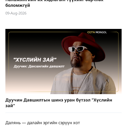
боломжгүй
09-Aug-2026
Дуучин Давшилтын шинэ уран бүтээл "Хүслийн
зай"
Далянь — далайн эргийн сэрүүн хот