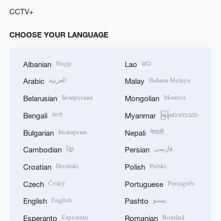
CCTV+
CHOOSE YOUR LANGUAGE
Shqip
ລາວ
Albanian
Lao
العربية
Bahasa Melayu
Arabic
Malay
Беларуская
Монгол
Belarusian
Mongolian
বাংলা
မြန်မာဘာသာ
Bengali
Myanmar
Български
नेपाली
Bulgarian
Nepali
ខ្មែរ
فارسی
Cambodian
Persian
Hrvatski
Polski
Croatian
Polish
Český
Português
Czech
Portuguese
English
پښتو
English
Pashto
Esperanto
Română
Esperanto
Romanian