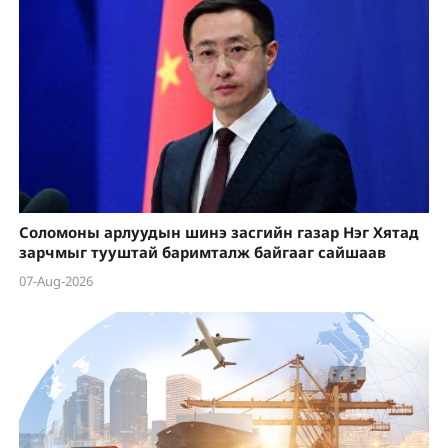
Соломоны арлуудын шинэ засгийн газар Нэг Хятад
зарчмыг тууштай баримталж байгааг сайшаав
07-Aug-2026