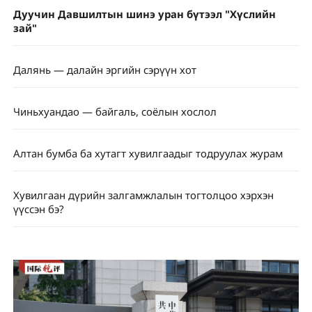
Дуучин Давшилтын шинэ уран бүтээл "Хүслийн
зай"
Далянь — далайн эргийн сэрүүн хот
Чиньхуандао — байгаль, соёлын хослол
Алтан бумба ба хутагт хувилгаадыг тодруулах журам
Хувилгаан дүрийн залгамжлалын тогтолцоо хэрхэн
үүссэн бэ?