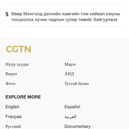
5
Өвөр Монголд дэлхийн хамгийн том хиймэл оюуны
тооцоолох хүчин чадлын супер төвийг байгуулжээ
Нүүр хуудас
Мэдээ
Видео
АНД
Фото
Тусгай булан
EXPLORE MORE
English
Español
Français
العربية
Русский
Documentary