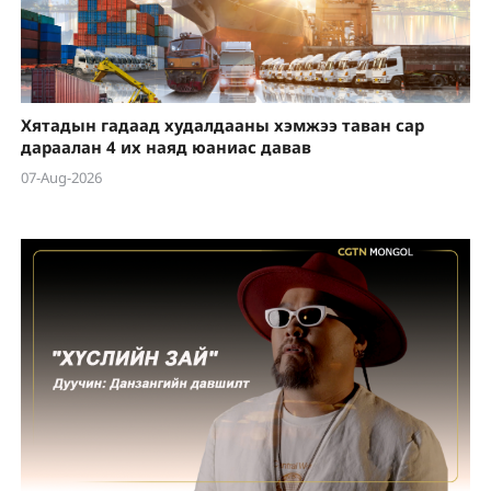
Хятадын гадаад худалдааны хэмжээ таван сар
дараалан 4 их наяд юаниас давав
07-Aug-2026