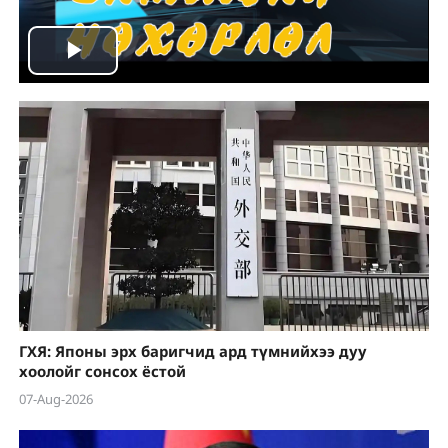
Play
Video
ГХЯ: Японы эрх баригчид ард түмнийхээ дуу
хоолойг сонсох ёстой
07-Aug-2026