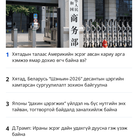
1
Хятадын талаас Америкийн эсрэг авсан хариу арга
хэмжээ ямар дохио өгч байна вэ?
2
Хятад, Беларусь “Шэньин-2026” десантын цэргийн
хамтарсан сургуулилалт зохион байгуулна
3
Японы “дахин цэрэгжих” үйлдэл нь бүс нутгийн энх
тайван, тогтвортой байдалд заналхийлж байна
4
Д.Трамп: Ираны эсрэг дайн удахгүй дуусна гэж үзэж
байна