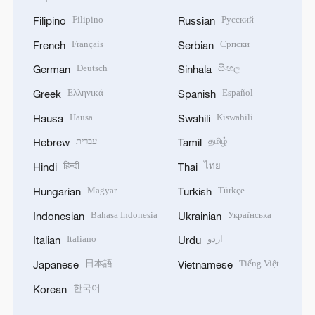
Filipino
Русский
Filipino
Russian
Français
Српски
French
Serbian
Deutsch
සිංහල
German
Sinhala
Ελληνικά
Español
Greek
Spanish
Hausa
Kiswahili
Hausa
Swahili
עברית
தமிழ்
Hebrew
Tamil
हिन्दी
ไทย
Hindi
Thai
Magyar
Türkçe
Hungarian
Turkish
Bahasa Indonesia
Українська
Indonesian
Ukrainian
Italiano
اردو
Italian
Urdu
日本語
Tiếng Việt
Japanese
Vietnamese
한국어
Korean