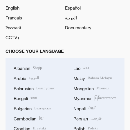
English
Español
Français
العربية
Русский
Documentary
CCTV+
CHOOSE YOUR LANGUAGE
Shqip
ລາວ
Albanian
Lao
العربية
Bahasa Melayu
Arabic
Malay
Беларуская
Монгол
Belarusian
Mongolian
বাংলা
မြန်မာဘာသာ
Bengali
Myanmar
Български
नेपाली
Bulgarian
Nepali
ខ្មែរ
فارسی
Cambodian
Persian
Hrvatski
Polski
Croatian
Polish