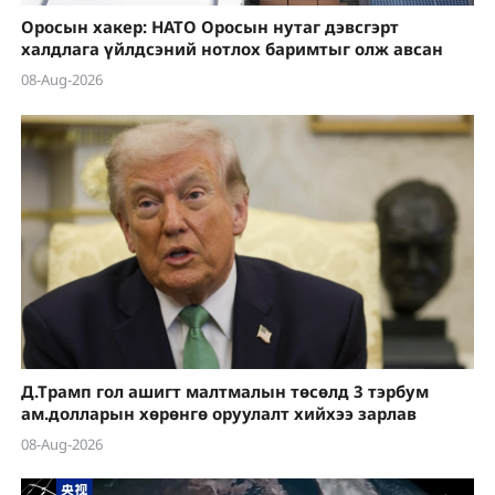
Оросын хакер: НАТО Оросын нутаг дэвсгэрт
халдлага үйлдсэний нотлох баримтыг олж авсан
08-Aug-2026
Д.Трамп гол ашигт малтмалын төсөлд 3 тэрбум
ам.долларын хөрөнгө оруулалт хийхээ зарлав
08-Aug-2026