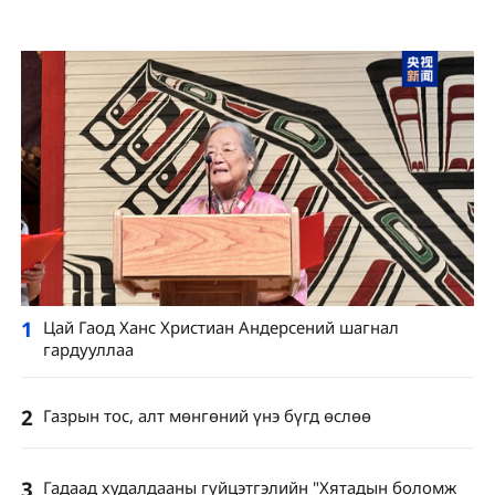
1
Цай Гаод Ханс Христиан Андерсений шагнал
гардууллаа
2
Газрын тос, алт мөнгөний үнэ бүгд өслөө
3
Гадаад худалдааны гүйцэтгэлийн "Хятадын боломж