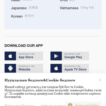
日本語
Tiếng Việt
Japanese
Vietnamese
한국어
Korean
DOWNLOAD OUR APP
Нууцлалын бодлого&Cookie бодлого
Copyright © 2024 CGTN.
Манай сайтад үргэлжлүүлэн хандаж буй бол та Cookie,
京ICP备20000184号
Нууцлалын бодлого, ашиглалтын нөхцлийг зөвшөөрч байна гэсэн
үг. Та өөрийн хөтчөөр дамжуулан Cookie-ийн тохиргоогоо өөрчлөх
京公网安备 11010502050052号
боломжтой.
Disinformation report hotline: 010-85061466
Зөвшөөрч байна
Нууцлалын бодлого
Ашиглах нөхцөл