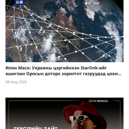
Илон Маск: Украины цэргийнхэн Starlink-ийг
ашиглан Оросын доторх зорилтот газруудад цохилт
өгөхийг зөвшөөрөхгүй
08-Aug-2026