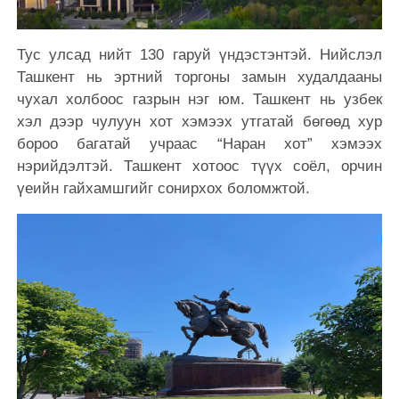
Тус улсад нийт 130 гаруй үндэстэнтэй. Нийслэл
Ташкент нь эртний торгоны замын худалдааны
чухал холбоос газрын нэг юм. Ташкент нь узбек
хэл дээр чулуун хот хэмээх утгатай бөгөөд хур
бороо багатай учраас “Наран хот” хэмээх
нэрийдэлтэй. Ташкент
хотоос түүх соёл, орчин
үеийн гайхамшгийг сонирхох боломжтой.