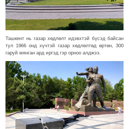
Ташкент нь газар хөдлөлт идэвхтэй бүсэд байсан
тул 1966 онд хүчтэй газар хөдлөлтөд өртөн, 300
гаруй мянган ард иргэд гэр орноо алджээ.