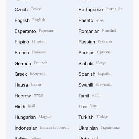
Český
Português
Czech
Portuguese
English
پښتو
English
Pashto
Esperanto
Română
Esperanto
Romanian
Filipino
Русский
Filipino
Russian
Français
Српски
French
Serbian
Deutsch
සිංහල
German
Sinhala
Ελληνικά
Español
Greek
Spanish
Hausa
Kiswahili
Hausa
Swahili
עברית
தமிழ்
Hebrew
Tamil
हिन्दी
ไทย
Hindi
Thai
Magyar
Türkçe
Hungarian
Turkish
Bahasa Indonesia
Українська
Indonesian
Ukrainian
Italiano
اردو
Italian
Urdu