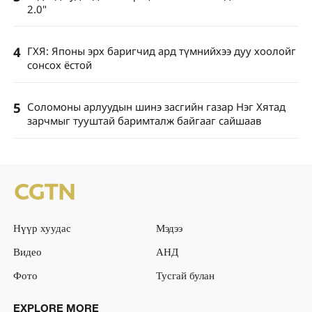
2.0"
4
ГХЯ: Японы эрх баригчид ард түмнийхээ дуу хоолойг
сонсох ёстой
5
Соломоны арлуудын шинэ засгийн газар Нэг Хятад
зарчмыг тууштай баримталж байгааг сайшаав
Нүүр хуудас
Мэдээ
Видео
АНД
Фото
Тусгай булан
EXPLORE MORE