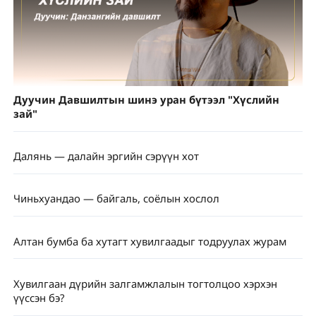
Дуучин Давшилтын шинэ уран бүтээл "Хүслийн
зай"
Далянь — далайн эргийн сэрүүн хот
Чиньхуандао — байгаль, соёлын хослол
Алтан бумба ба хутагт хувилгаадыг тодруулах журам
Хувилгаан дүрийн залгамжлалын тогтолцоо хэрхэн
үүссэн бэ?