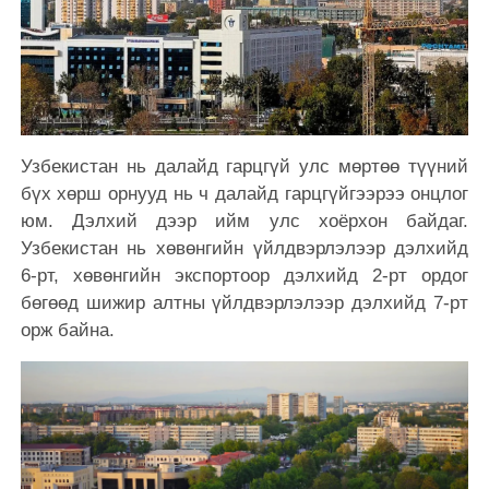
Узбекистан нь далайд гарцгүй улс мөртөө түүний
бүх хөрш орнууд нь ч далайд гарцгүйгээрээ онцлог
юм. Дэлхий дээр ийм улс хоёрхон байдаг.
Узбекистан нь хөвөнгийн үйлдвэрлэлээр дэлхийд
6-рт, хөвөнгийн экспортоор дэлхийд 2-рт ордог
бөгөөд шижир алтны үйлдвэрлэлээр дэлхийд 7-рт
орж байна.