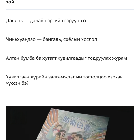
зай"
Далянь — далайн эргийн сэрүүн хот
Чиньхуандао — байгаль, соёлын хослол
Алтан бумба ба хутагт хувилгаадыг тодруулах журам
Хувилгаан дүрийн залгамжлалын тогтолцоо хэрхэн
үүссэн бэ?