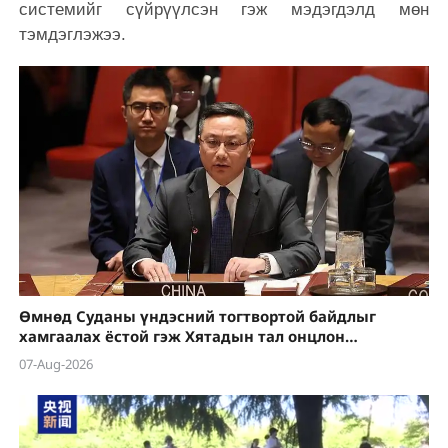
системийг сүйрүүлсэн гэж мэдэгдэлд мөн
тэмдэглэжээ.
Өмнөд Суданы үндэсний тогтвортой байдлыг
хамгаалах ёстой гэж Хятадын тал онцлон
тэмдэглэв
07-Aug-2026