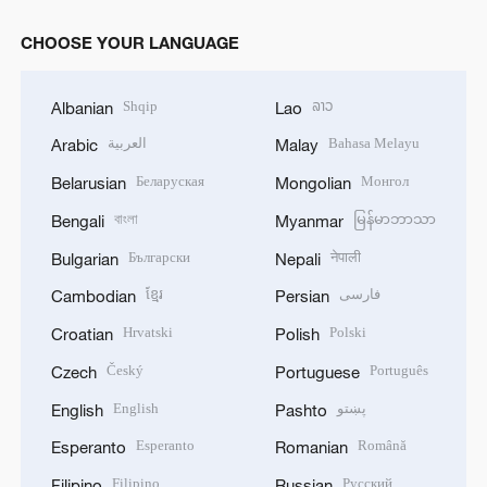
CHOOSE YOUR LANGUAGE
Shqip
ລາວ
Albanian
Lao
العربية
Bahasa Melayu
Arabic
Malay
Беларуская
Монгол
Belarusian
Mongolian
বাংলা
မြန်မာဘာသာ
Bengali
Myanmar
Български
नेपाली
Bulgarian
Nepali
ខ្មែរ
فارسی
Cambodian
Persian
Hrvatski
Polski
Croatian
Polish
Český
Português
Czech
Portuguese
English
پښتو
English
Pashto
Esperanto
Română
Esperanto
Romanian
Filipino
Русский
Filipino
Russian