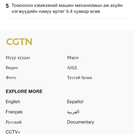
5
Томоохон хэмжээний машин механизмын аж ахуйн
нэгжүүдийн нэмүү өртөг 6.4 хувиар өсөв
Нүүр хуудас
Мэдээ
Видео
АНД
Фото
Тусгай булан
EXPLORE MORE
English
Español
Français
العربية
Русский
Documentary
CCTV+