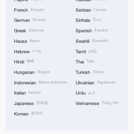
Français
Српски
French
Serbian
Deutsch
සිංහල
German
Sinhala
Ελληνικά
Español
Greek
Spanish
Hausa
Kiswahili
Hausa
Swahili
עברית
தமிழ்
Hebrew
Tamil
हिन्दी
ไทย
Hindi
Thai
Magyar
Türkçe
Hungarian
Turkish
Bahasa Indonesia
Українська
Indonesian
Ukrainian
Italiano
اردو
Italian
Urdu
日本語
Tiếng Việt
Japanese
Vietnamese
한국어
Korean