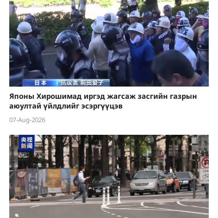
Японы Хирошимад иргэд жагсаж засгийн газрын
аюултай үйлдлийг эсэргүүцэв
07-Aug-2026