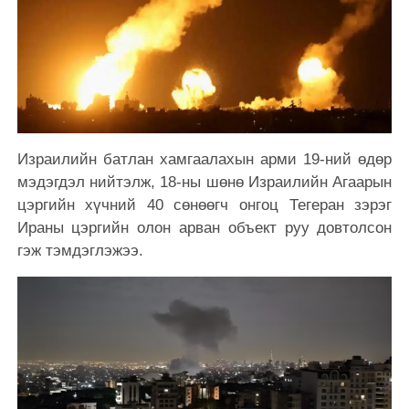
Израилийн батлан ​​хамгаалахын арми 19-ний өдөр
мэдэгдэл нийтэлж, 18-ны шөнө Израилийн Агаарын
цэргийн хүчний 40 сөнөөгч онгоц Тегеран зэрэг
Ираны цэргийн олон арван объект руу довтолсон
гэж тэмдэглэжээ.