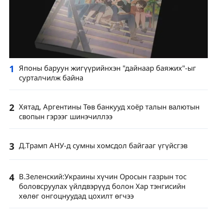
1
Японы баруун жигүүрийнхэн "дайнаар баяжих"-ыг
сурталчилж байна
2
Хятад, Аргентины Төв банкууд хоёр талын валютын
свопын гэрээг шинэчиллээ
3
Д.Трамп АНУ-д сумны хомсдол байгааг үгүйсгэв
4
В.Зеленский:Украины хүчин Оросын газрын тос
боловсруулах үйлдвэрүүд болон Хар тэнгисийн
хөлөг онгоцнуудад цохилт өгчээ