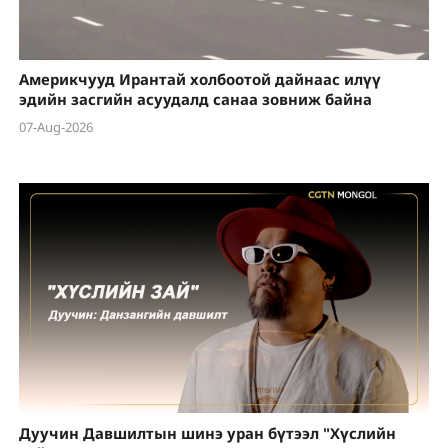
Америкчууд Ирантай холбоотой дайнаас илүү
эдийн засгийн асуудалд санаа зовниж байна
07-Aug-2026
Дуучин Давшилтын шинэ уран бүтээл "Хүслийн