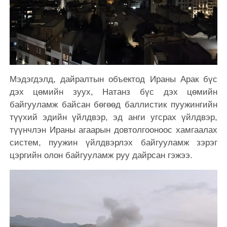
Мэдэгдэлд, дайралтын объектод Ираны Арак бүс
дэх цөмийн зуух, Натанз бүс дэх цөмийн
байгууламж байсан бөгөөд баллистик пуужингийн
түүхий эдийн үйлдвэр, эд анги угсрах үйлдвэр,
түүнчлэн Ираны агаарын довтолгооноос хамгаалах
систем, пуужин үйлдвэрлэх байгууламж зэрэг
цэргийн олон байгууламж руу дайрсан гэжээ.