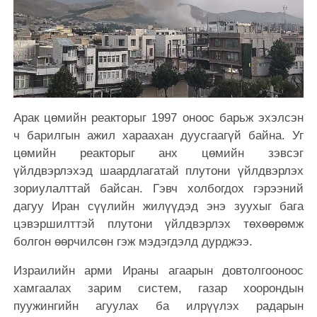
Арак цөмийн реакторыг 1997 оноос барьж эхэлсэн
ч барилгын ажил хараахан дуусгаагүй байна. Уг
цөмийн реакторыг анх цөмийн зэвсэг
үйлдвэрлэхэд шаардлагатай плутони үйлдвэрлэх
зориулалттай байсан. Гэвч холбогдох гэрээний
дагуу Иран сүүлийн жилүүдэд энэ зуухыг бага
цэвэршилттэй плутони үйлдвэрлэх төхөөрөмж
болгон өөрчилсөн гэж мэдэгдэлд дурджээ.
Израилийн арми Ираны агаарын довтолгооноос
хамгаалах зарим систем, газар хоорондын
пуужингийн агуулах ба илрүүлэх радарын