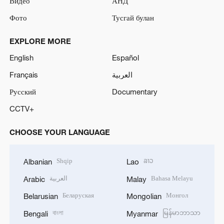
Видео
АНД
Фото
Тусгай булан
EXPLORE MORE
English
Español
Français
العربية
Русский
Documentary
CCTV+
CHOOSE YOUR LANGUAGE
Shqip
ລາວ
Albanian
Lao
العربية
Bahasa Melayu
Arabic
Malay
Беларуская
Монгол
Belarusian
Mongolian
বাংলা
မြန်မာဘာသာ
Bengali
Myanmar