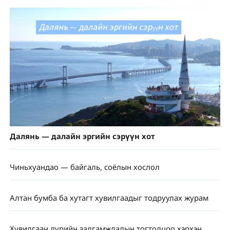
Далянь — далайн эргийн сэрүүн хот
Чиньхуандао — байгаль, соёлын хослол
Алтан бумба ба хутагт хувилгаадыг тодруулах журам
Хувилгаан дүрийн залгамжлалын тогтолцоо хэрхэн