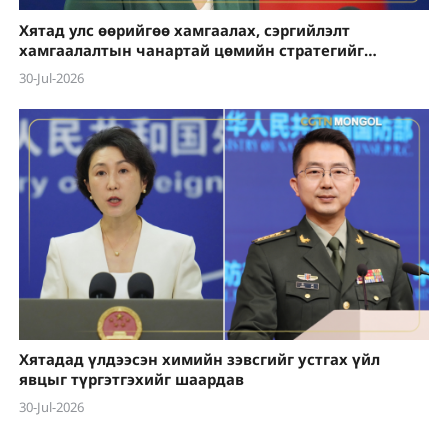
Хятад улс өөрийгөө хамгаалах, сэргийлэлт
хамгаалалтын чанартай цөмийн стратегийг
тууштай баримталдаг
30-Jul-2026
Хятадад үлдээсэн химийн зэвсгийг устгах үйл
явцыг түргэтгэхийг шаардав
30-Jul-2026