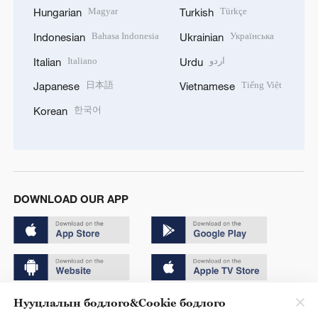
Magyar
Türkçe
Hungarian
Turkish
Bahasa Indonesia
Українська
Indonesian
Ukrainian
Italiano
اردو
Italian
Urdu
日本語
Tiếng Việt
Japanese
Vietnamese
한국어
Korean
DOWNLOAD OUR APP
Нууцлалын бодлого&Cookie бодлого
Copyright © 2024 CGTN.