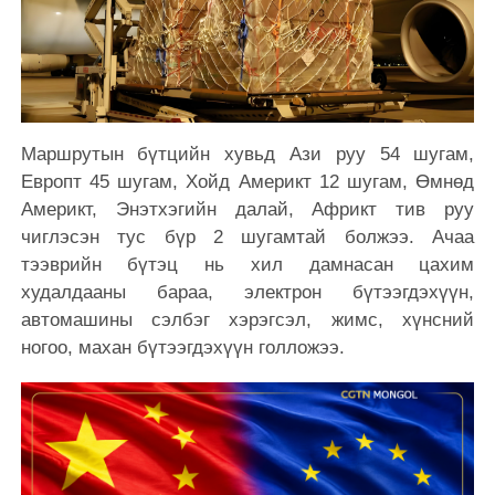
Маршрутын бүтцийн хувьд Ази руу 54 шугам,
Европт 45 шугам, Хойд Америкт 12 шугам, Өмнөд
Америкт, Энэтхэгийн далай, Африкт тив руу
чиглэсэн тус бүр 2 шугамтай болжээ. Ачаа
тээврийн бүтэц нь хил дамнасан цахим
худалдааны бараа, электрон бүтээгдэхүүн,
автомашины сэлбэг хэрэгсэл, жимс, хүнсний
ногоо, махан бүтээгдэхүүн голложээ.