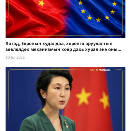
Хятад, Европын худалдаа, хөрөнгө оруулалтын
зөвлөлдөх механизмын хоёр дахь хурал энэ оны
намар болно
30-Jul-2026