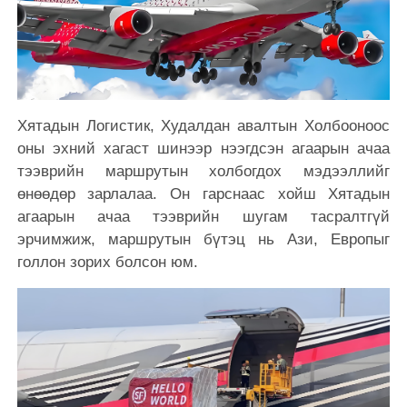
Хятадын Логистик, Худалдан авалтын Холбооноос
оны эхний хагаст шинээр нээгдсэн агаарын ачаа
тээврийн маршрутын холбогдох мэдээллийг
өнөөдөр зарлалаа. Он гарснаас хойш Хятадын
агаарын ачаа тээврийн шугам тасралтгүй
эрчимжиж, маршрутын бүтэц нь Ази, Европыг
голлон зорих болсон юм.