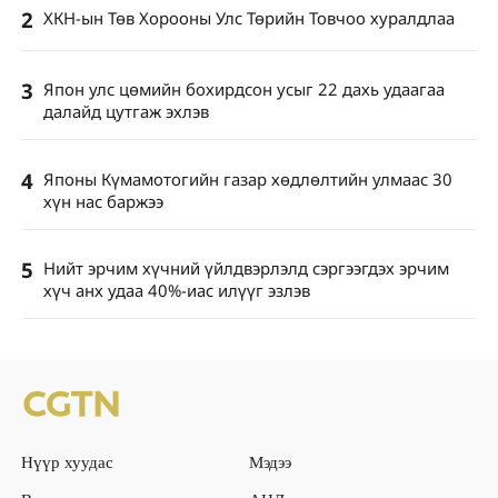
2
ХКН-ын Төв Хорооны Улс Төрийн Товчоо хуралдлаа
3
Япон улс цөмийн бохирдсон усыг 22 дахь удаагаа
далайд цутгаж эхлэв
4
Японы Күмамотогийн газар хөдлөлтийн улмаас 30
хүн нас баржээ
5
Нийт эрчим хүчний үйлдвэрлэлд сэргээгдэх эрчим
хүч анх удаа 40%-иас илүүг эзлэв
Нүүр хуудас
Мэдээ