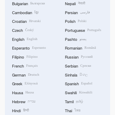
Български
नेपाली
Bulgarian
Nepali
ខ្មែរ
فارسی
Cambodian
Persian
Hrvatski
Polski
Croatian
Polish
Český
Português
Czech
Portuguese
English
پښتو
English
Pashto
Esperanto
Română
Esperanto
Romanian
Filipino
Русский
Filipino
Russian
Français
Српски
French
Serbian
Deutsch
සිංහල
German
Sinhala
Ελληνικά
Español
Greek
Spanish
Hausa
Kiswahili
Hausa
Swahili
עברית
தமிழ்
Hebrew
Tamil
हिन्दी
ไทย
Hindi
Thai