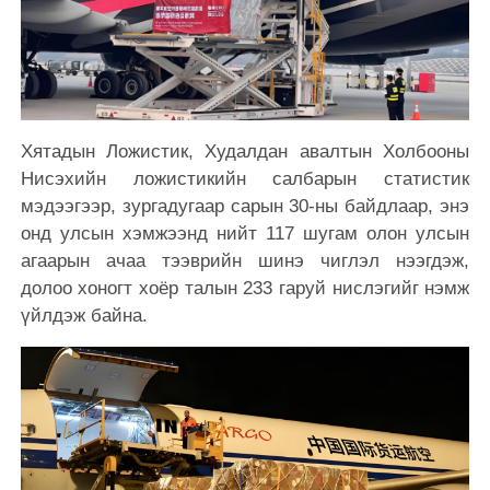
Хятадын Ложистик, Худалдан авалтын Холбооны
Нисэхийн ложистикийн салбарын статистик
мэдээгээр, зургадугаар сарын 30-ны байдлаар, энэ
онд улсын хэмжээнд нийт 117 шугам олон улсын
агаарын ачаа тээврийн шинэ чиглэл нээгдэж,
долоо хоногт хоёр талын 233 гаруй нислэгийг нэмж
үйлдэж байна.