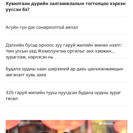
Хувилгаан дүрийн залгамжлалын тогтолцоо хэрхэн
үүссэн бэ?
Агуйн гүн дэх сонирхолтой аялал
Дэлхийн бусад орноос зуу гаруй жилийн өмнөх нээлт:
Чин улсын үед Жомолунгма оргилыг анх хэмжин
зураглаж, нэрлэсэн нь
Будала ордны хаан ширээний ар дахь цанъяанжамцын
эмгэнэлт хувь заяа
320 гаруй жилийн турш нуугдсан будала ордны зураг
төсөл