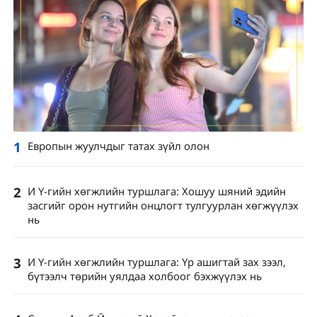
1
Европын жуулчдыг татах зүйл олон
2
И Ү-гийн хөгжлийн туршлага: Хошуу шяний эдийн
засгийг орон нутгийн онцлогт тулгуурлан хөгжүүлэх
нь
3
И Ү-гийн хөгжлийн туршлага: Үр ашигтай зах зээл,
бүтээлч төрийн уялдаа холбоог бэхжүүлэх нь