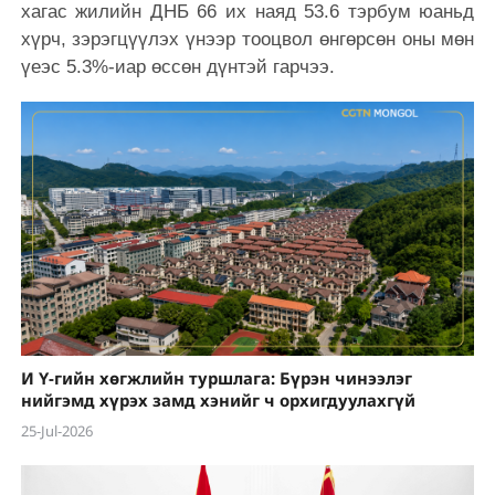
хагас жилийн ДНБ 66 их наяд 53.6 тэрбум юаньд
хүрч, зэрэгцүүлэх үнээр тооцвол өнгөрсөн оны мөн
үеэс 5.3%-иар өссөн дүнтэй гарчээ.
И Ү-гийн хөгжлийн туршлага: Бүрэн чинээлэг
нийгэмд хүрэх замд хэнийг ч орхигдуулахгүй
25-Jul-2026