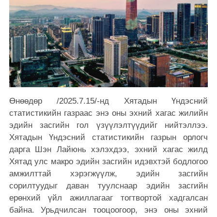
Өнөөдөр /2025.7.15/-нд Хятадын Үндэсний
статистикийн газраас энэ оны эхний хагас жилийн
эдийн засгийн гол үзүүлэлтүүдийг нийтэллээ.
Хятадын Үндэсний статистикийн газрын орлогч
дарга Шэн Лайюнь хэлэхдээ, эхний хагас жилд
Хятад улс макро эдийн засгийн идэвхтэй бодлогоо
амжилттай хэрэгжүүлж, эдийн засгийн
сорилтуудыг даван туулснаар эдийн засгийн
ерөнхий үйл ажиллагааг тогтвортой хадгалсан
байна. Урьдчилсан тооцоогоор, энэ оны эхний