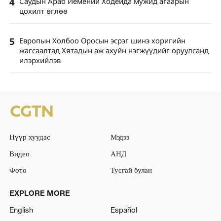
4
Саудын Араб Йемений Ходейда мужид агаарын
цохилт өглөө
5
Европын Холбоо Оросын эсрэг шинэ хоригийн
жагсаалтад Хятадын аж ахуйн нэгжүүдийг оруулсанд
илэрхийлэв
Нүүр хуудас
Мэдээ
Видео
АНД
Фото
Тусгай булан
EXPLORE MORE
English
Español