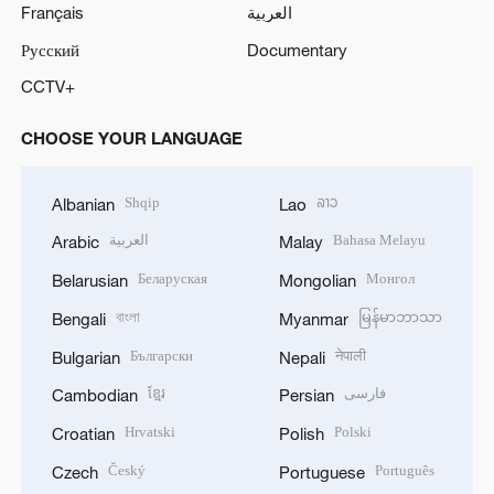
Français
العربية
Русский
Documentary
CCTV+
CHOOSE YOUR LANGUAGE
Shqip
ລາວ
Albanian
Lao
العربية
Bahasa Melayu
Arabic
Malay
Беларуская
Монгол
Belarusian
Mongolian
বাংলা
မြန်မာဘာသာ
Bengali
Myanmar
Български
नेपाली
Bulgarian
Nepali
ខ្មែរ
فارسی
Cambodian
Persian
Hrvatski
Polski
Croatian
Polish
Český
Português
Czech
Portuguese