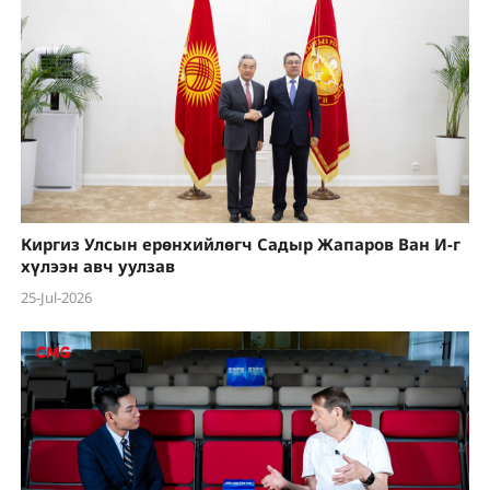
Киргиз Улсын ерөнхийлөгч Садыр Жапаров Ван И-г
хүлээн авч уулзав
25-Jul-2026