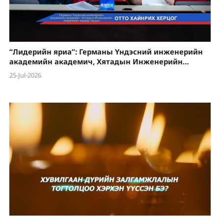
“Лидерийн яриа”: Германы Үндэсний инженерийн
академийн академич, Хятадын Инженерийн
академийн гадаад гишүүн Отто Хайнрих Херцог
25-Jul-2026