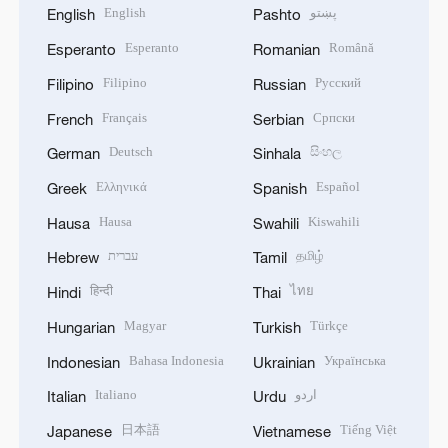
English
پښتو
English
Pashto
Esperanto
Română
Esperanto
Romanian
Filipino
Русский
Filipino
Russian
Français
Српски
French
Serbian
Deutsch
සිංහල
German
Sinhala
Ελληνικά
Español
Greek
Spanish
Hausa
Kiswahili
Hausa
Swahili
עברית
தமிழ்
Hebrew
Tamil
हिन्दी
ไทย
Hindi
Thai
Magyar
Türkçe
Hungarian
Turkish
Bahasa Indonesia
Українська
Indonesian
Ukrainian
Italiano
اردو
Italian
Urdu
日本語
Tiếng Việt
Japanese
Vietnamese