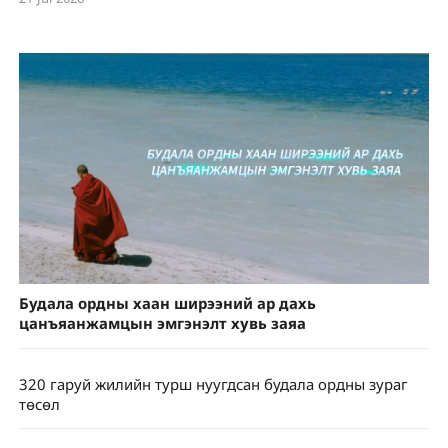
Будала ордны хаан ширээний ар дахь
цанъяанжамцын эмгэнэлт хувь заяа
320 гаруй жилийн турш нуугдсан будала ордны зураг
төсөл