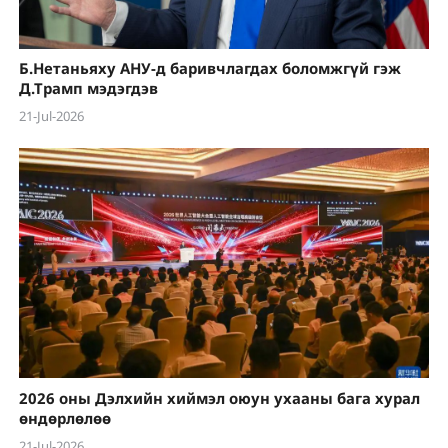
Б.Нетаньяху АНУ-д баривчлагдах боломжгүй гэж
Д.Трамп мэдэгдэв
21-Jul-2026
2026 оны Дэлхийн хиймэл оюун ухааны бага хурал
өндөрлөлөө
21-Jul-2026