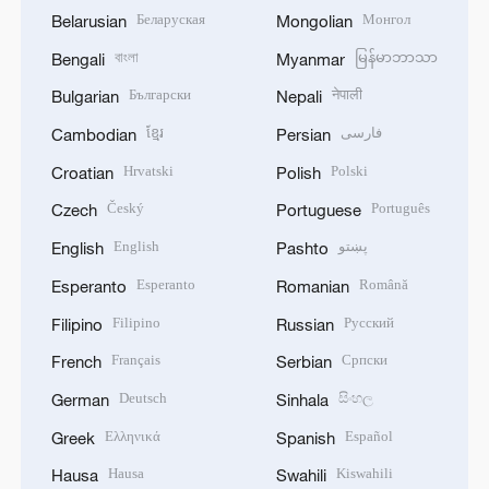
Беларуская
Монгол
Belarusian
Mongolian
বাংলা
မြန်မာဘာသာ
Bengali
Myanmar
Български
नेपाली
Bulgarian
Nepali
ខ្មែរ
فارسی
Cambodian
Persian
Hrvatski
Polski
Croatian
Polish
Český
Português
Czech
Portuguese
English
پښتو
English
Pashto
Esperanto
Română
Esperanto
Romanian
Filipino
Русский
Filipino
Russian
Français
Српски
French
Serbian
Deutsch
සිංහල
German
Sinhala
Ελληνικά
Español
Greek
Spanish
Hausa
Kiswahili
Hausa
Swahili