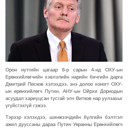
Орон нутгийн цагаар 8-р сарын 4-нд ОХУ-ын
Ерөнхийлөгчийн хэвлэлийн нарийн бичгийн дарга
Дмитрий Песков хэлэхдээ, энэ долоо хоногт ОХУ-
ын ерөнхийлөгч Путин, АНУ-ын Ойрхи Дорнодын
асуудал хариуцсан тусгай элч Витков нар уулзахыг
үгүйсгэхгүй гэжээ.
Тэрээр хэлэхдээ, шинжээчдийн бүлгийн бэлтгэл
ажил дууссаны дараа Путин Украины Ерөнхийлөгч