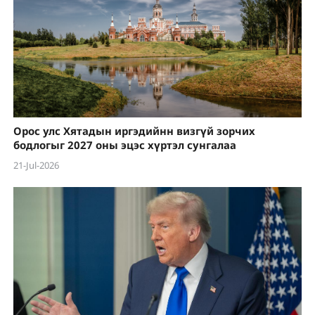
Орос улс Хятадын иргэдийнн визгүй зорчих
бодлогыг 2027 оны эцэс хүртэл сунгалаа
21-Jul-2026