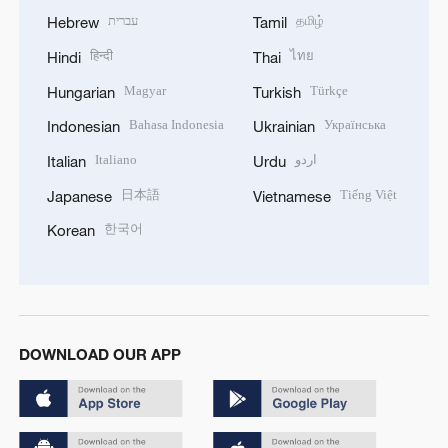
עברית
தமிழ்
Hebrew
Tamil
हिन्दी
ไทย
Hindi
Thai
Magyar
Türkçe
Hungarian
Turkish
Bahasa Indonesia
Українська
Indonesian
Ukrainian
Italiano
اردو
Italian
Urdu
日本語
Tiếng Việt
Japanese
Vietnamese
한국어
Korean
DOWNLOAD OUR APP