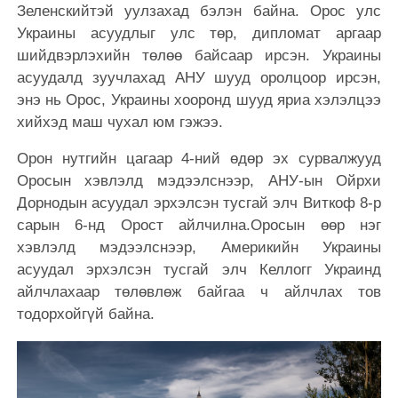
Зеленскийтэй уулзахад бэлэн байна. Орос улс
Украины асуудлыг улс төр, дипломат аргаар
шийдвэрлэхийн төлөө байсаар ирсэн. Украины
асуудалд зуучлахад АНУ шууд оролцоор ирсэн,
энэ нь Орос, Украины хооронд шууд яриа хэлэлцээ
хийхэд маш чухал юм гэжээ.
Орон нутгийн цагаар 4-ний өдөр эх сурвалжууд
Оросын хэвлэлд мэдээлснээр, АНУ-ын Ойрхи
Дорнодын асуудал эрхэлсэн тусгай элч Виткоф 8-р
сарын 6-нд Орост айлчилна.Оросын өөр нэг
хэвлэлд мэдээлснээр, Америкийн Украины
асуудал эрхэлсэн тусгай элч Келлогг Украинд
айлчлахаар төлөвлөж байгаа ч айлчлах тов
тодорхойгүй байна.