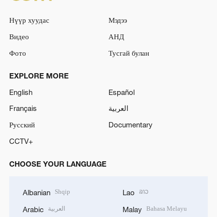
Нүүр хуудас
Мэдээ
Видео
АНД
Фото
Тусгай булан
EXPLORE MORE
English
Español
Français
العربية
Русский
Documentary
CCTV+
CHOOSE YOUR LANGUAGE
Shqip
ລາວ
Albanian
Lao
العربية
Bahasa Melayu
Arabic
Malay