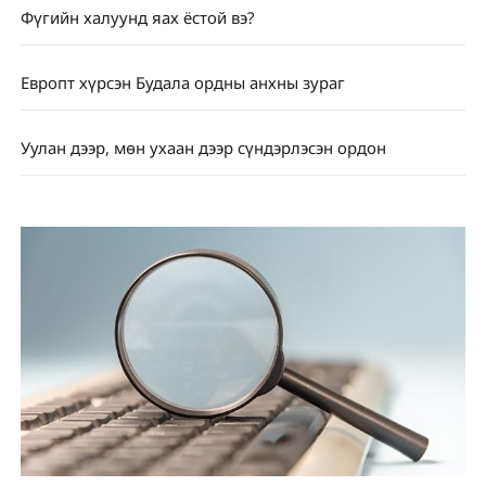
Фүгийн халуунд яах ёстой вэ?
Европт хүрсэн Будала ордны анхны зураг
Уулан дээр, мөн ухаан дээр сүндэрлэсэн ордон