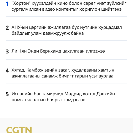
1
"Хортой" хүүхэлдэйн кино болон сөрөг үнэт зүйлсийг
сурталчилсан видео контентыг хориглон шийтгэнэ
2
АНУ-ын цэргийн ажиллагаа бүс нутгийн хурцадмал
байдлыг улам даамжруулж байна
3
Ли Чян Энди Бернхамд цахилгаан илгээжээ
4
Хятад, Камбож эдийн засаг, худалдааны хамтын
ажиллагааны санамж бичигт гарын үсэг зурлаа
5
Испанийн баг тамирчид Мадрид хотод Дэлхийн
цомын ялалтын баярыг тэмдэглэв