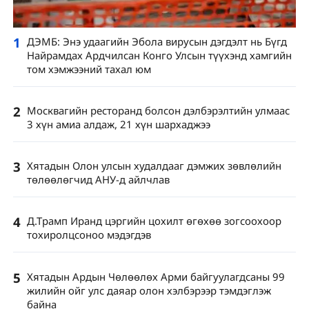
1
ДЭМБ: Энэ удаагийн Эбола вирусын дэгдэлт нь Бүгд
Найрамдах Ардчилсан Конго Улсын түүхэнд хамгийн
том хэмжээний тахал юм
2
Москвагийн ресторанд болсон дэлбэрэлтийн улмаас
3 хүн амиа алдаж, 21 хүн шархаджээ
3
Хятадын Олон улсын худалдааг дэмжих зөвлөлийн
төлөөлөгчид АНУ-д айлчлав
4
Д.Трамп Иранд цэргийн цохилт өгөхөө зогсоохоор
тохиролцсоноо мэдэгдэв
5
Хятадын Ардын Чөлөөлөх Арми байгуулагдсаны 99
жилийн ойг улс даяар олон хэлбэрээр тэмдэглэж
байна