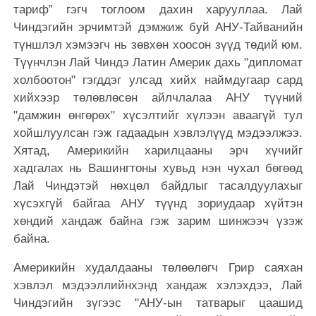
тариф” гэгч тоглоом дахин харууллаа. Лай
Чиндэгийн эрчимтэй дэмжиж буй АНУ-Тайванийн
түншлэл хэмээгч нь зөвхөн хоосон зүүд төдий юм.
Түүнчлэн Лай Чиндэ Латин Америк дахь "дипломат
холбоотон" гэгддэг улсад хийх наймдугаар сард
хийхээр төлөвлөсөн айлчлалаа АНУ түүний
"дамжин өнгөрөх" хүсэлтийг хүлээн аваагүй тул
хойшлуулсан гэж гадаадын хэвлэлүүд мэдээлжээ.
Хятад, Америкийн харилцааны эрч хүчийг
хадгалах нь Вашингтоны хувьд нэн чухал бөгөөд
Лай Чиндэтэй нөхцөл байдлыг тасалдуулахыг
хүсэхгүй байгаа АНУ түүнд зориудаар хүйтэн
хөндий хандаж байна гэж зарим шинжээч үзэж
байна.
Америкийн худалдааны төлөөлөгч Грир саяхан
хэвлэл мэдээллийнхэнд хандаж хэлэхдээ, Лай
Чиндэгийн зүгээс "АНУ-ын татварыг цаашид