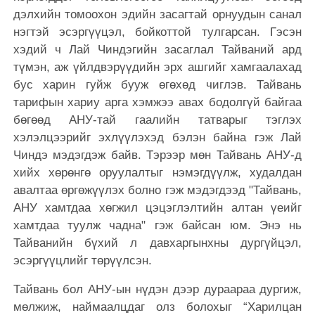
дэлхийн томоохон эдийн засагтай орнуудын санал
нэгтэй эсэргүүцэл, бойкоттой тулгарсан. Гэсэн
хэдий ч Лай Чиндэгийн засаглал Тайваний ард
түмэн, аж үйлдвэрүүдийн эрх ашгийг хамгаалахад
бус харин гуйж бууж өгөхөд чиглэв. Тайвань
тарифын хариу арга хэмжээ авах бодолгүй байгаа
бөгөөд АНУ-тай гаалийн татварыг тэглэх
хэлэлцээрийг эхлүүлэхэд бэлэн байна гэж Лай
Чиндэ мэдэгдэж байв. Тэрээр мөн Тайвань АНУ-д
хийх хөрөнгө оруулалтыг нэмэгдүүлж, худалдан
авалтаа өргөжүүлэх болно гэж мэдэгдээд "Тайвань,
АНУ хамтдаа хөгжил цэцэглэлтийн алтан үеийг
хамтдаа туулж чадна" гэж байсан юм. Энэ нь
Тайванийн бүхий л давхаргынхны дургүйцэл,
эсэргүүцлийг төрүүлсэн.
Тайвань бол АНУ-ын нүдэн дээр дураараа дургиж,
мөлжиж, наймаалцдаг олз болохыг “Харилцан