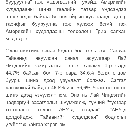
бууруулна" гэж мэдэгдсэний тухайд, Америкийн
худалдааны шинэ гаалийн татвар үндсэндээ
эцэслэгдэж байгаа бөгөөд ойрын хугацаанд эдгээр
тарифыг бууруулна гэж хүлээх ёсгүй гэж
Америкийн худалдааны төлөөлөгч Грир саяхан
мэдэгдэв.
Олон нийтийн санаа бодол бол толь юм. Саяхан
Тайваньд явуулсан санал асуулгаар Лай
Чиндэгийн захиргааны сэтгэл ханамж 6-р сард
44.7% байсан бол 7-р сард 34.6% болж огцом
буурч, шинэ доод үзүүлэлт болжээ. Сэтгэл
ханамжгүй байдал 46,8%-иас 56,6% болж өссөн нь
шинэ дээд үзүүлэлт юм. Энэ нь Лай Чиндэгийн
чадваргүй засаглалыг шүүмжилж, түүний "тусгаар
тогтнолын төлөө АНУ-д найдах", "АНУ-д
долдойдож, Тайванийг худалдсан" бодлогыг
үгүйсгэж байгаа хэрэг юм.