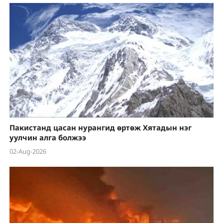
Пакистанд цасан нурангид өртөж Хятадын нэг
уулчин алга болжээ
02-Aug-2026