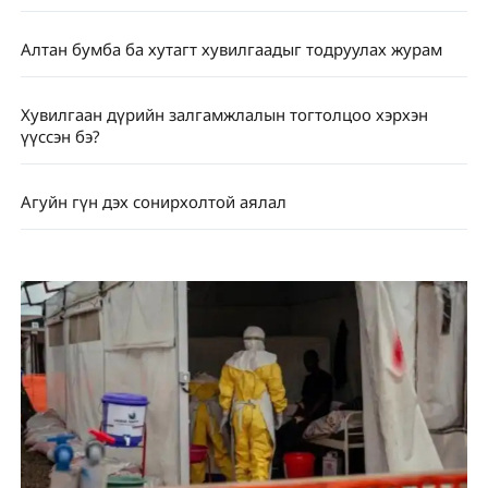
Алтан бумба ба хутагт хувилгаадыг тодруулах журам
Хувилгаан дүрийн залгамжлалын тогтолцоо хэрхэн
үүссэн бэ?
Агуйн гүн дэх сонирхолтой аялал