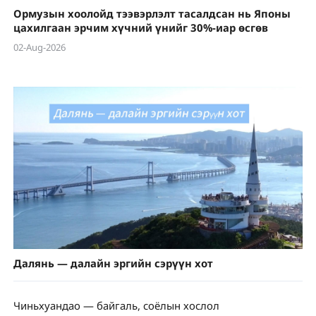
Ормузын хоолойд тээвэрлэлт тасалдсан нь Японы
цахилгаан эрчим хүчний үнийг 30%-иар өсгөв
02-Aug-2026
Далянь — далайн эргийн сэрүүн хот
Чиньхуандао — байгаль, соёлын хослол