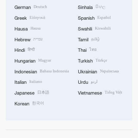
Deutsch
සිංහල
German
Sinhala
Ελληνικά
Español
Greek
Spanish
Hausa
Kiswahili
Hausa
Swahili
עברית
தமிழ்
Hebrew
Tamil
हिन्दी
ไทย
Hindi
Thai
Magyar
Türkçe
Hungarian
Turkish
Bahasa Indonesia
Українська
Indonesian
Ukrainian
Italiano
اردو
Italian
Urdu
日本語
Tiếng Việt
Japanese
Vietnamese
한국어
Korean