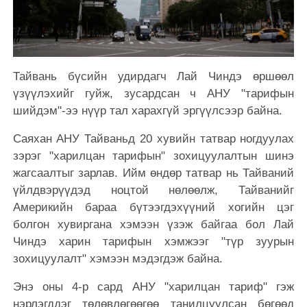
Тайвань бүсийн удирдагч Лай Чиндэ өршөөл
үзүүлэхийг гуйж, зусардсан ч АНУ "тарифын
шийдэм"-ээ нүүр тал харахгүй эргүүлсээр байна.
Саяхан АНУ Тайваньд 20 хувийн татвар ногдуулах
зэрэг "харилцан тарифын" зохицуулалтын шинэ
жагсаалтыг зарлав. Ийм өндөр татвар нь Тайваний
үйлдвэрүүдэд ноцтой нөлөөлж, Тайванийг
Америкийн бараа бүтээгдэхүүний хогийн цэг
болгон хувиргана хэмээн үзэж байгаа бол Лай
Чиндэ харин тарифын хэмжээг "түр зуурын
зохицуулалт" хэмээн мэдэгдэж байна.
Энэ оны 4-р сард АНУ "харилцан тариф" гэж
нэрлэгддэг төлөвлөгөөгөө танилцуулсан бөгөөд