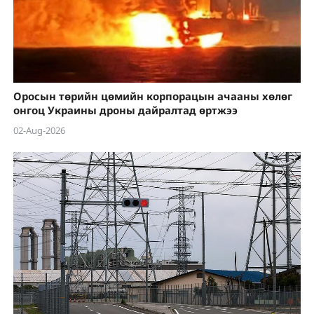
Оросын төрийн цөмийн корпорацын ачааны хөлөг
онгоц Украины дроны дайралтад өртжээ
02-Aug-2026