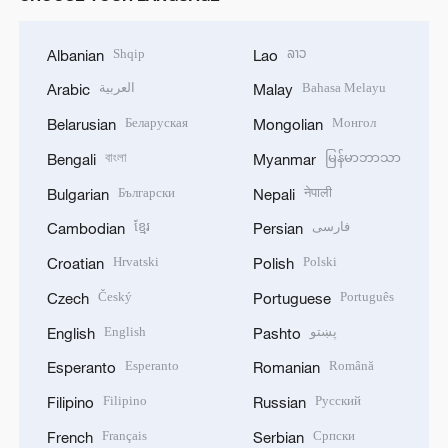
Shqip
ລາວ
Albanian
Lao
العربية
Bahasa Melayu
Arabic
Malay
Беларуская
Монгол
Belarusian
Mongolian
বাংলা
မြန်မာဘာသာ
Bengali
Myanmar
Български
नेपाली
Bulgarian
Nepali
ខ្មែរ
فارسی
Cambodian
Persian
Hrvatski
Polski
Croatian
Polish
Český
Português
Czech
Portuguese
English
پښتو
English
Pashto
Esperanto
Română
Esperanto
Romanian
Filipino
Русский
Filipino
Russian
Français
Српски
French
Serbian