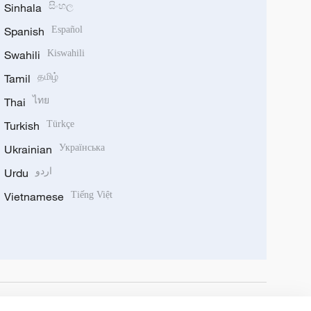
Sinhala
සිංහල
Spanish
Español
Swahili
Kiswahili
Tamil
தமிழ்
Thai
ไทย
Turkish
Türkçe
Ukrainian
Українська
Urdu
اردو
Vietnamese
Tiếng Việt