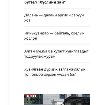
бүтээл "Хүслийн зай"
Далянь — далайн эргийн сэрүүн
хот
Чиньхуандао — байгаль, соёлын
хослол
Алтан бумба ба хутагт хувилгаадыг
тодруулах журам
Хувилгаан дүрийн залгамжлалын
тогтолцоо хэрхэн үүссэн бэ?