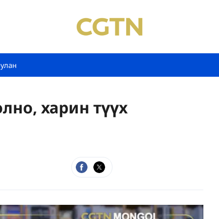
булан
олно, харин түүх