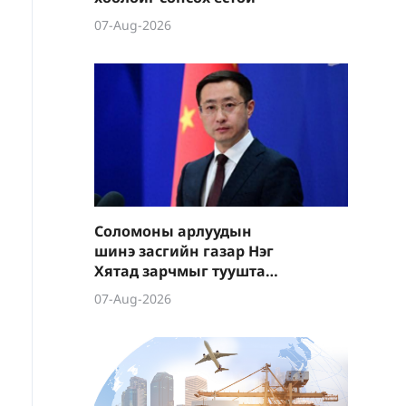
07-Aug-2026
Соломоны арлуудын
шинэ засгийн газар Нэг
Хятад зарчмыг тууштай
баримталж байгааг
07-Aug-2026
сайшаав