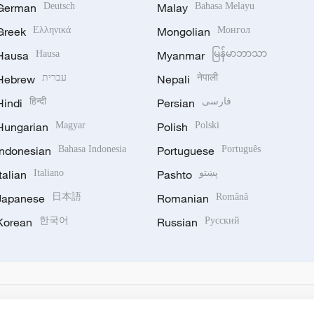
German
Deutsch
Malay
Bahasa Melayu
Greek
Ελληνικά
Mongolian
Монгол
Hausa
Hausa
Myanmar
မြန်မာဘာသာ
Hebrew
עברית
Nepali
नेपाली
Hindi
हिन्दी
Persian
فارسی
Hungarian
Magyar
Polish
Polski
Indonesian
Bahasa Indonesia
Portuguese
Português
Italian
Italiano
Pashto
پښتو
Japanese
日本語
Romanian
Română
Korean
한국어
Russian
Русский