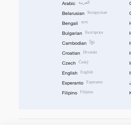
Arabic
العربية
Belarusian
Беларуская
Bengali
বাংলা
Bulgarian
Български
Cambodian
ខ្មែរ
Croatian
Hrvatski
Czech
Český
English
English
Esperanto
Esperanto
Filipino
Filipino