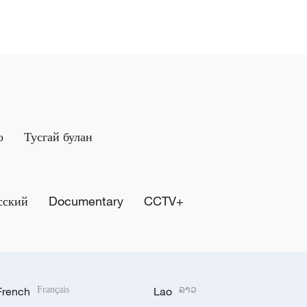
о
Тусгай булан
сский
Documentary
CCTV+
French
Français
Lao
ລາວ