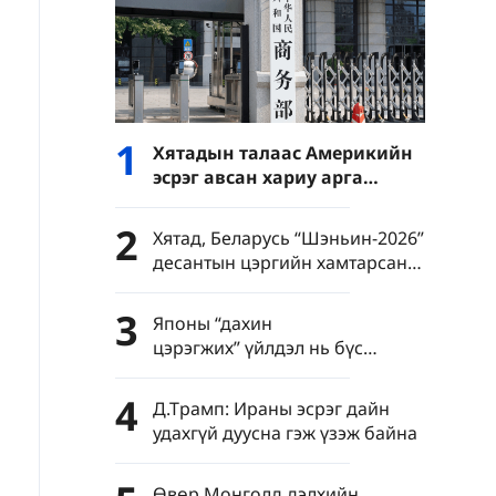
1
Хятадын талаас Америкийн
эсрэг авсан хариу арга
хэмжээ ямар дохио өгч
байна вэ?
2
Хятад, Беларусь “Шэньин-2026”
десантын цэргийн хамтарсан
сургуулилалт зохион байгуулна
3
Японы “дахин
цэрэгжих” үйлдэл нь бүс
нутгийн энх тайван, тогтвортой
байдалд заналхийлж байна
4
Д.Трамп: Ираны эсрэг дайн
удахгүй дуусна гэж үзэж байна
Өвөр Монголд дэлхийн