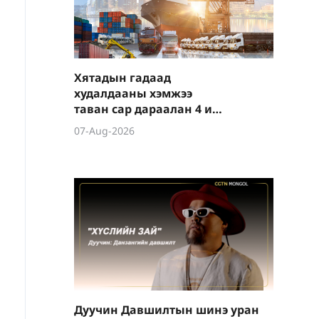
Хятадын гадаад
худалдааны хэмжээ
таван сар дараалан 4 их
наяд юаниас давав
07-Aug-2026
Дуучин Давшилтын шинэ уран