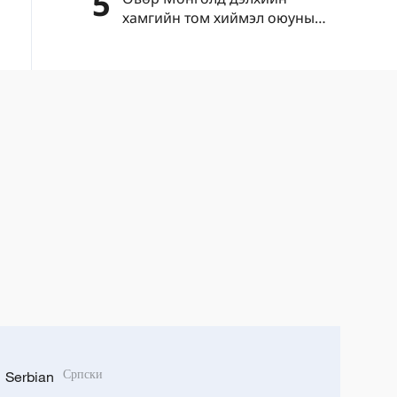
5
хамгийн том хиймэл оюуны
тооцоолох хүчин чадлын супер
төвийг байгуулжээ
Serbian
Српски