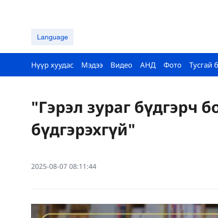
Language
Нүүр хуудас
Мэдээ
Видео
АНД
Фото
Тусгай 
"Гэрэл зураг бүдгэрч б
бүдгэрэхгүй"
2025-08-07 08:11:44