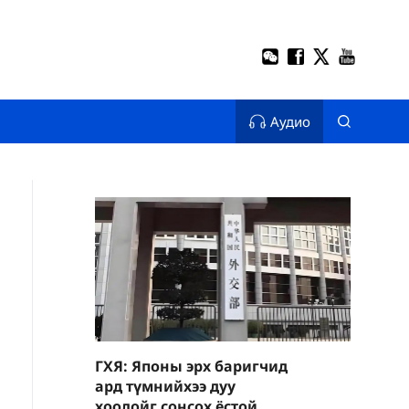
Аудио
ГХЯ: Японы эрх баригчид
ард түмнийхээ дуу
хоолойг сонсох ёстой