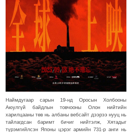
Наймдугаар сарын 19-нд Оросын Холбооны
Аюулгүй байдлын товчооны Олон нийтийн
харилцааны төв нь албаны вебсайт дээрээ нууц нь
тайлагдсан баримт бичиг нийтэлж, Хятадыг
түрэмгийлсэн Японы цэрэг армийн 731-р анги нь