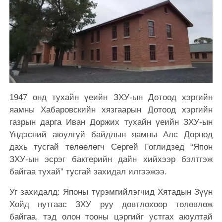
1947 онд тухайн үеийн ЗХУ-ын Дотоод хэргийн
яамны Хабаровскийн хязгаарын Дотоод хэргийн
газрын дарга Иван Доржих тухайн үеийн ЗХУ-ын
Үндэсний аюулгүй байдлын яамны Алс Дорнод
дахь тусгай төлөөлөгч Сергей Гоглидзед “Япон
ЗХУ-ын эсрэг бактерийн дайн хийхээр бэлтгэж
байгаа тухай” тусгай захидал илгээжээ.
Уг захидалд: Японы түрэмгийлэгчид Хятадын Зүүн
Хойд нутгаас ЗХУ руу довтлохоор төлөвлөж
байгаа, тэд олон тооны цэргийг устгах аюултай