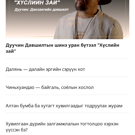
Дуучин Давшилтын шинэ уран бүтээл "Хүслийн
зай"
Далянь — далайн эргийн сэрүүн хот
Чиньхуандао — байгаль, соёлын хослол
Алтан бумба ба хутагт хувилгаадыг тодруулах журам
Хувилгаан дүрийн залгамжлалын тогтолцоо хэрхэн
үүссэн бэ?