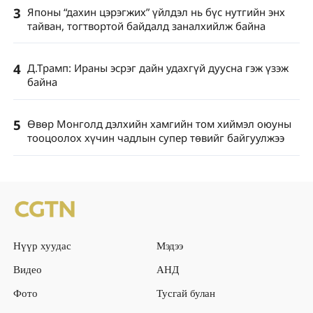
3
Японы “дахин цэрэгжих” үйлдэл нь бүс нутгийн энх
тайван, тогтвортой байдалд заналхийлж байна
4
Д.Трамп: Ираны эсрэг дайн удахгүй дуусна гэж үзэж
байна
5
Өвөр Монголд дэлхийн хамгийн том хиймэл оюуны
тооцоолох хүчин чадлын супер төвийг байгуулжээ
Нүүр хуудас
Мэдээ
Видео
АНД
Фото
Тусгай булан