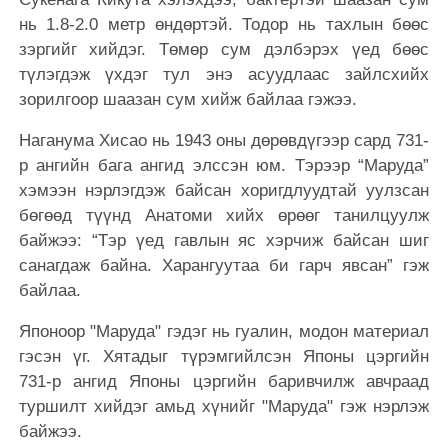
нь 1.8-2.0 метр өндөртэй. Тодор нь тахлын бөөс
зэргийг хийдэг. Төмөр сум дэлбэрэх үед бөөс
түлэгдэж үхдэг тул энэ асуудлаас зайлсхийх
зорилгоор шаазан сум хийж байлаа гэжээ.
Наганума Хисао нь 1943 оны дөрөвдүгээр сард 731-
р ангийн бага ангид элссэн юм. Тэрээр “Маруда”
хэмээн нэрлэгдэж байсан хоригдлуудтай уулзсан
бөгөөд түүнд Анатоми хийх өрөөг танилцуулж
байжээ: “Тэр үед гавлын яс хэрчиж байсан шиг
санагдаж байна. Харангуутаа би гарч явсан” гэж
байлаа.
Японоор "Маруда" гэдэг нь гуалин, модон материал
гэсэн үг. Хятадыг түрэмгийлсэн Японы цэргийн
731-р ангид Японы цэргийн баривчилж авчраад
туршилт хийдэг амьд хүнийг "Маруда" гэж нэрлэж
байжээ.