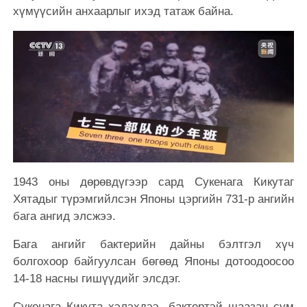
хүмүүсийн анхаарлыг ихэд татаж байна.
1943 оны дөрөвдүгээр сард Сукенага Кикутаг
Хятадыг түрэмгийлсэн Японы цэргийн 731-р ангийн
бага ангид элсжээ.
Бага ангийг бактерийн дайны бэлтгэл хүч
болгохоор байгуулсан бөгөөд Японы дотоодоосоо
14-18 насны гишүүдийг элсдэг.
Сукенага Кикута хэлэхдээ, бактертэй шаазан сум