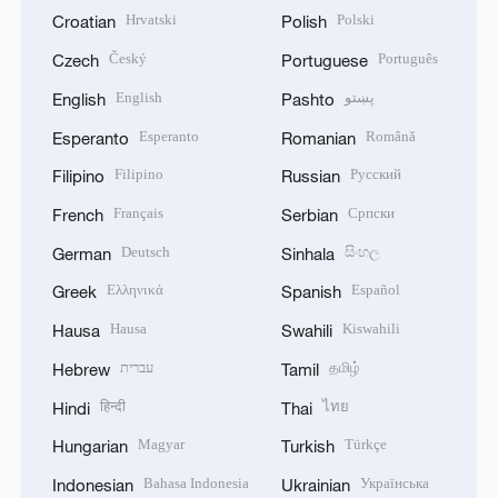
Hrvatski
Polski
Croatian
Polish
Český
Português
Czech
Portuguese
English
پښتو
English
Pashto
Esperanto
Română
Esperanto
Romanian
Filipino
Русский
Filipino
Russian
Français
Српски
French
Serbian
Deutsch
සිංහල
German
Sinhala
Ελληνικά
Español
Greek
Spanish
Hausa
Kiswahili
Hausa
Swahili
עברית
தமிழ்
Hebrew
Tamil
हिन्दी
ไทย
Hindi
Thai
Magyar
Türkçe
Hungarian
Turkish
Bahasa Indonesia
Українська
Indonesian
Ukrainian