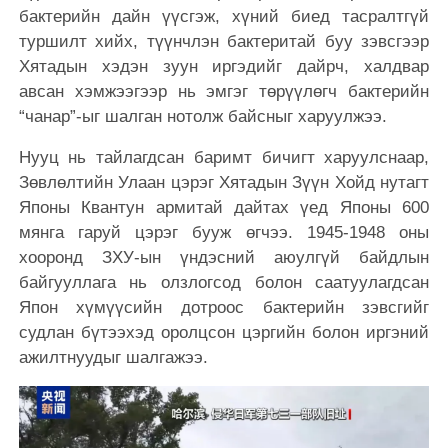
бактерийн дайн үүсгэж, хүний биед тасралтгүй
туршилт хийх, түүнчлэн бактеритай буу зэвсгээр
Хятадын хэдэн зуун иргэдийг дайрч, халдвар
авсан хэмжээгээр нь эмгэг төрүүлөгч бактерийн
“чанар”-ыг шалган нотолж байсныг харуулжээ.
Нууц нь тайлагдсан баримт бичигт харуулснаар,
Зөвлөлтийн Улаан цэрэг Хятадын Зүүн Хойд нутагт
Японы Квантун армитай дайтах үед Японы 600
мянга гаруй цэрэг бууж өгчээ. 1945-1948 оны
хооронд ЗХУ-ын үндэсний аюулгүй байдлын
байгууллага нь олзлогсод болон саатуулагдсан
Япон хүмүүсийн дотроос бактерийн зэвсгийг
судлан бүтээхэд оролцсон цэргийн болон иргэний
ажилтнуудыг шалгажээ.