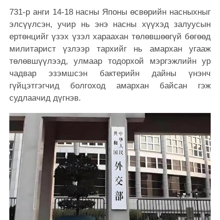
731-р анги 14-18 насны Японы өсвөрийн насныхныг
элсүүлсэн, учир нь энэ насны хүүхэд залуусын
ертөнцийг үзэх үзэл хараахан төлөвшөөгүй бөгөөд
милитарист үзлээр тархийг нь амархан угааж
төлөвшүүлээд, улмаар тодорхой мэргэжлийн ур
чадвар эзэмшсэн бактерийн дайны үнэнч
гүйцэтгэгчид болгоход амархан байсан гэж
судлаачид дүгнэв.