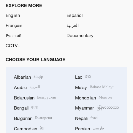
EXPLORE MORE
English
Español
Français
العربية
Русский
Documentary
CCTV+
CHOOSE YOUR LANGUAGE
Shqip
ລາວ
Albanian
Lao
العربية
Bahasa Melayu
Arabic
Malay
Беларуская
Монгол
Belarusian
Mongolian
বাংলা
မြန်မာဘာသာ
Bengali
Myanmar
Български
नेपाली
Bulgarian
Nepali
ខ្មែរ
فارسی
Cambodian
Persian