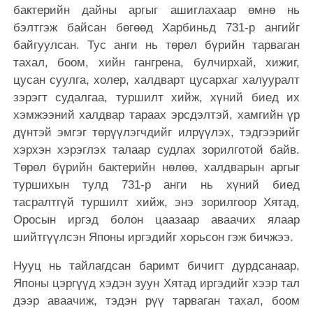
бактерийн дайны аргыг ашиглахаар өмнө нь
бэлтгэж байсан бөгөөд Харбиньд 731-р ангийг
байгуулсан. Тус анги нь төрөл бүрийн тарваган
тахал, боом, хийн гангрена, булчирхай, хижиг,
цусан суулга, холер, халдварт цусархаг халууралт
зэрэгт судалгаа, туршилт хийж, хүний ​​биед их
хэмжээний халдвар тараах эрсдэлтэй, хамгийн үр
дүнтэй эмгэг төрүүлэгчдийг илрүүлэх, тэдгээрийг
хэрхэн хэрэглэх талаар судлах зорилготой байв.
Төрөл бүрийн бактерийн нөлөө, халдварын аргыг
туршихын тулд 731-р анги нь хүний биед
тасралтгүй туршилт хийж, энэ зорилгоор Хятад,
Оросын иргэд болон цаазаар аваачих ялаар
шийтгүүлсэн Японы иргэдийг хорьсон гэж бичжээ.
Нууц нь тайлагдсан баримт бичигт дурдсанаар,
Японы цэргүүд хэдэн зуун Хятад иргэдийг хээр тал
дээр аваачиж, тэдэн рүү тарваган тахал, боом