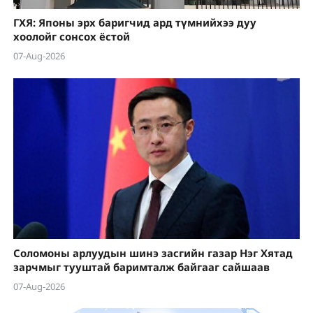
ГХЯ: Японы эрх баригчид ард түмнийхээ дуу
хоолойг сонсох ёстой
07-Aug-2026
Соломоны арлуудын шинэ засгийн газар Нэг Хятад
зарчмыг тууштай баримталж байгааг сайшаав
07-Aug-2026