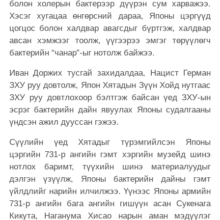
болон холерын бактерээр дүүрэн сум харважээ.
Хэсэг хугацаа өнгөрсний дараа, Японы цэргүүд
цогцос болон халдвар авагсдыг бүртгэж, халдвар
авсан хэмжээг тоолж, үүгээрээ эмгэг төрүүлөгч
бактерийн “чанар”-ыг нотолж байжээ.
Иван Доржих тусгай захидалдаа, Нацист Герман
ЗХУ руу довтолж, Япон Хятадын Зүүн Хойд нутгаас
ЗХУ руу довтлохоор бэлтгэж байсан үед ЗХУ-ын
эсрэг бактерийн дайн явуулах Японы судалгааны
үндсэн ажил дууссан гэжээ.
Сүүлийн үед Хятадыг түрэмгийлсэн Японы
цэргийн 731-р ангийн гэмт хэргийн музейд шинэ
нотлох баримт, түүхийн шинэ материалуудыг
дэлгэн үзүүлж, Японы бактерийн дайны гэмт
үйлдлийг нарийн илчилжээ. Үүнээс Японы армийн
731-р ангийн бага ангийн гишүүн асан Сукенага
Кикута, Наганума Хисао нарын аман мэдүүлэг