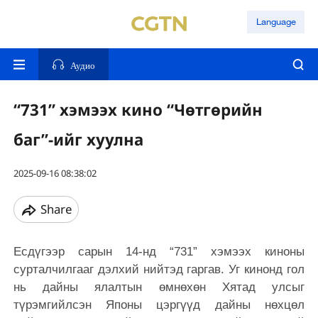
Language
Аудио
“731” хэмээх кино “Чөтгөрийн
баг”-ийг хуулна
2025-09-16 08:38:02
Share
Есдүгээр сарын 14-нд “731” хэмээх киноны
сурталчилгааг дэлхий нийтэд гаргав. Уг кинонд гол
нь дайны ялалтын өмнөхөн Хятад улсыг
түрэмгийлсэн Японы цэргүүд дайны нөхцөл