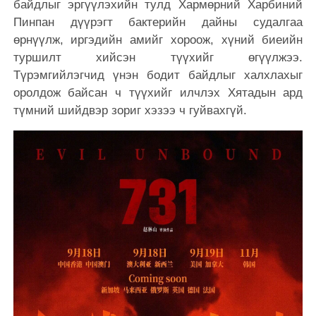
байдлыг эргүүлэхийн тулд Хармөрний Харбиний
Пинпан дүүрэгт бактерийн дайны судалгаа
өрнүүлж, иргэдийн амийг хороож, хүний биеийн
туршилт хийсэн түүхийг өгүүлжээ.
Түрэмгийлэгчид үнэн бодит байдлыг халхлахыг
оролдож байсан ч түүхийг илчлэх Хятадын ард
түмний шийдвэр зориг хэзээ ч гуйвахгүй.