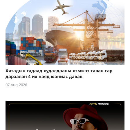
Хятадын гадаад худалдааны хэмжээ таван сар
дараалан 4 их наяд юаниас давав
07-Aug-2026