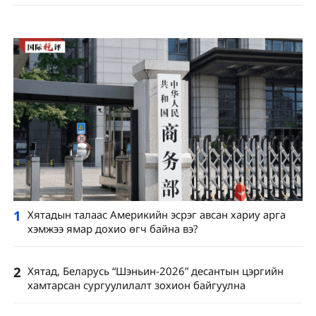
1
Хятадын талаас Америкийн эсрэг авсан хариу арга
хэмжээ ямар дохио өгч байна вэ?
2
Хятад, Беларусь “Шэньин-2026” десантын цэргийн
хамтарсан сургуулилалт зохион байгуулна