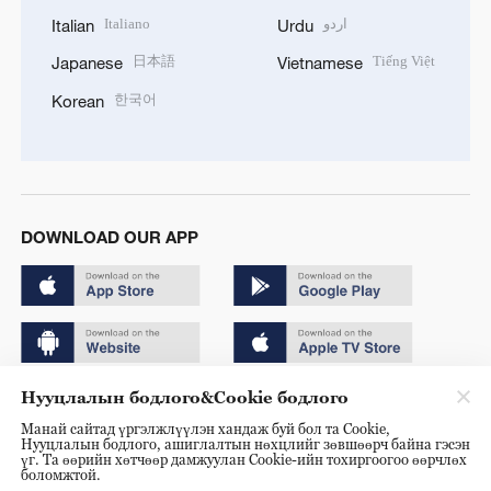
Italiano
اردو
Italian
Urdu
日本語
Tiếng Việt
Japanese
Vietnamese
한국어
Korean
DOWNLOAD OUR APP
Нууцлалын бодлого&Cookie бодлого
Copyright © 2024 CGTN.
Манай сайтад үргэлжлүүлэн хандаж буй бол та Cookie,
京ICP备20000184号
Нууцлалын бодлого, ашиглалтын нөхцлийг зөвшөөрч байна гэсэн
үг. Та өөрийн хөтчөөр дамжуулан Cookie-ийн тохиргоогоо өөрчлөх
京公网安备 11010502050052号
боломжтой.