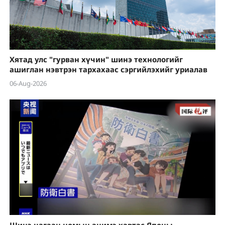
Хятад улс "гурван хүчин" шинэ технологийг
ашиглан нэвтрэн тархахаас сэргийлэхийг уриалав
06-Aug-2026
Шинэ цагаан номын анимэ хавтас Японы