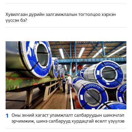
Хувилгаан дүрийн залгамжлалын тогтолцоо хэрхэн
үүссэн бэ?
1
Оны эхний хагаст уламжлалт салбаруудын шинэчлэл
эрчимжиж, шинэ салбарууд хурдацтай өсөлт үзүүлэв