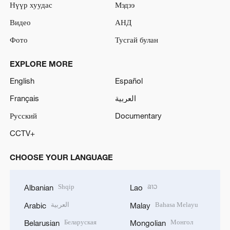
Нүүр хуудас
Мэдээ
Видео
АНД
Фото
Тусгай булан
EXPLORE MORE
English
Español
Français
العربية
Русский
Documentary
CCTV+
CHOOSE YOUR LANGUAGE
Shqip
ລາວ
Albanian
Lao
العربية
Bahasa Melayu
Arabic
Malay
Беларуская
Монгол
Belarusian
Mongolian