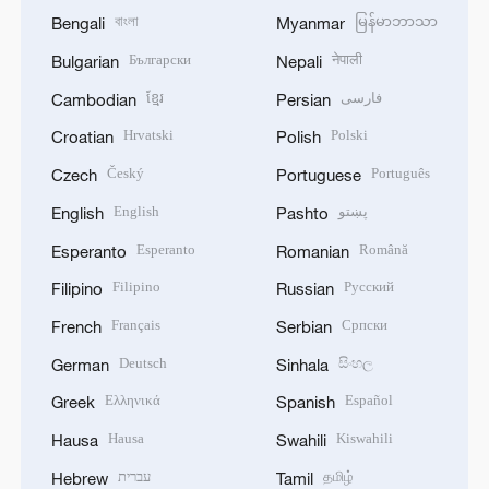
বাংলা
မြန်မာဘာသာ
Bengali
Myanmar
Български
नेपाली
Bulgarian
Nepali
ខ្មែរ
فارسی
Cambodian
Persian
Hrvatski
Polski
Croatian
Polish
Český
Português
Czech
Portuguese
English
پښتو
English
Pashto
Esperanto
Română
Esperanto
Romanian
Filipino
Русский
Filipino
Russian
Français
Српски
French
Serbian
Deutsch
සිංහල
German
Sinhala
Ελληνικά
Español
Greek
Spanish
Hausa
Kiswahili
Hausa
Swahili
עברית
தமிழ்
Hebrew
Tamil