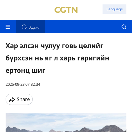
Language
Аудио
Хар элсэн чулуу говь цөлийг
бүрхсэн нь яг л харь гаригийн
ертөнц шиг
2025-09-23 07:32:34
Share