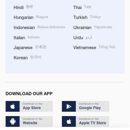
हिन्दी
ไทย
Hindi
Thai
Magyar
Türkçe
Hungarian
Turkish
Bahasa Indonesia
Українська
Indonesian
Ukrainian
Italiano
اردو
Italian
Urdu
日本語
Tiếng Việt
Japanese
Vietnamese
한국어
Korean
DOWNLOAD OUR APP