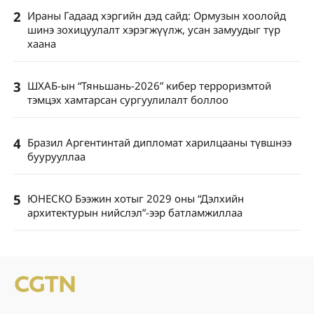
2
Ираны Гадаад хэргийн дэд сайд: Ормузын хоолойд
шинэ зохицуулалт хэрэгжүүлж, усан замуудыг түр
хаана
3
ШХАБ-ын “Тяньшань-2026” кибер терроризмтой
тэмцэх хамтарсан сургуулилалт боллоо
4
Бразил Аргентинтай дипломат харилцааны түвшнээ
буурууллаа
5
ЮНЕСКО Бээжин хотыг 2029 оны “Дэлхийн
архитектурын нийслэл”-ээр батламжиллаа