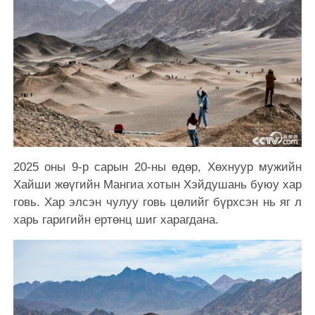
2025 оны 9-р сарын 20-ны өдөр, Хөхнуур мужийн
Хайши жөүгийн Мангиа хотын Хэйдушань буюу хар
говь. Хар элсэн чулуу говь цөлийг бүрхсэн нь яг л
харь гаригийн ертөнц шиг харагдана.