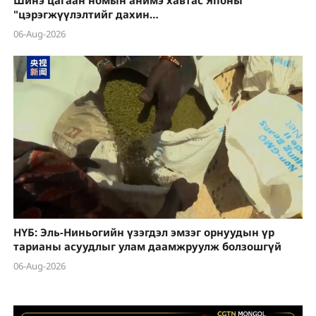
"цэрэгжүүлэлтийг дахин
эрчимжүүлэх" шуналыг нууж чадахгүй
06-Aug-2026
НҮБ: Эль-Ниньогийн үзэгдэл эмзэг орнуудын үр
тарианы асуудлыг улам даамжруулж болзошгүй
06-Aug-2026