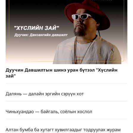
Дуучин Давшилтын шинэ уран бүтээл "Хүслийн
зай"
Далянь — далайн эргийн сэрүүн хот
Чиньхуандао — байгаль, соёлын хослол
Алтан бумба ба хутагт хувилгаадыг тодруулах журам