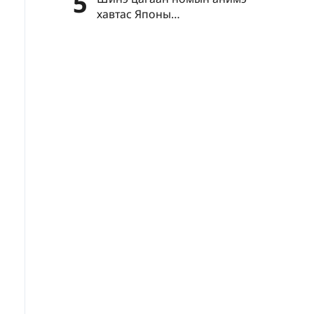
5
хавтас Японы
"цэрэгжүүлэлтийг дахин
эрчимжүүлэх" шуналыг нууж
чадахгүй