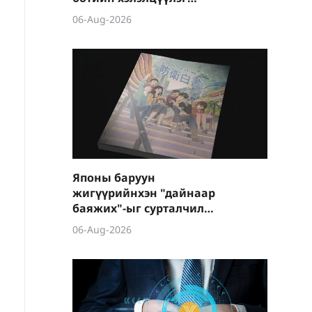
боллоо
06-Aug-2026
Японы баруун
жигүүрийнхэн "дайнаар
баяжих"-ыг сурталчилж
байна
06-Aug-2026