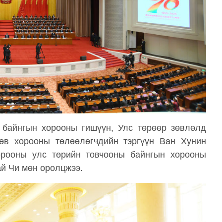
 байнгын хорооны гишүүн, Улс төрөөр зөвлөлд
өв хорооны төлөөлөгчдийн тэргүүн Ван Хунин
орооны улс төрийн товчооны байнгын хорооны
ай Чи мөн оролцжээ.