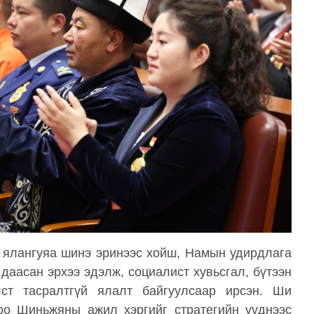
, ялангуяа шинэ эринээс хойш, Намын удирдлага
даасан эрхээ эдэлж, социалист хувьсгал, бүтээн
лст тасралтгүй ялалт байгуулсаар ирсэн. Ши
оо Шиньжяны ажил хэргийг стратегийн үүднээс