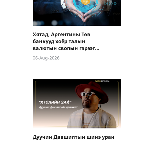
Хятад, Аргентины Төв
банкууд хоёр талын
валютын свопын гэрээг
шинэчиллээ
06-Aug-2026
Дуучин Давшилтын шинэ уран