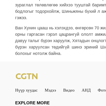
зураглал төлөвлөгөө хийхээ тууштай барим
бодлогыг тодорхойлж, Шиньжяны бүхий л аж
гэжээ.
Ван Хунин цааш нь хэлэхдээ, өнгөрсөн 70 ж
орны гаргасан гэрэл цацрангуй ололт амжи
давуу талыг бүрэн харуулж, Хятадын онцлог
бүрэн харуулсан төдийгүй шинэ эриний Ш
болохыг нотолж байна.
Нүүр хуудас
Мэдээ
Видео
АНД
Фот
EXPLORE MORE