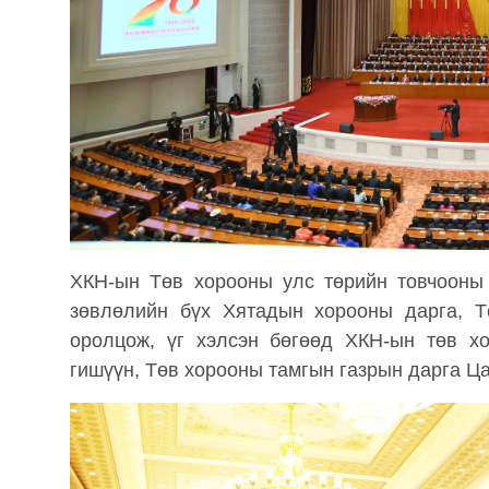
ХКН-ын Төв хорооны улс төрийн товчооны
зөвлөлийн бүх Хятадын хорооны дарга, Т
оролцож, үг хэлсэн бөгөөд ХКН-ын төв х
гишүүн, Төв хорооны тамгын газрын дарга Ц