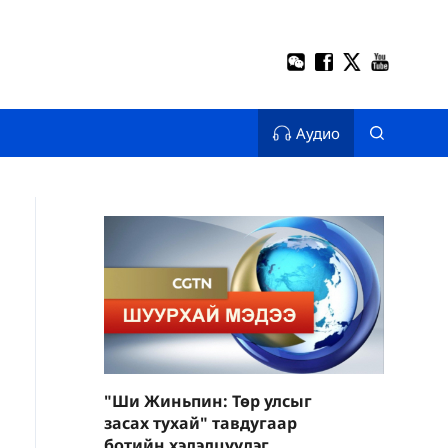
Аудио
"Ши Жиньпин: Төр улсыг
засах тухай" тавдугаар
ботийн хэлэлцүүлэг