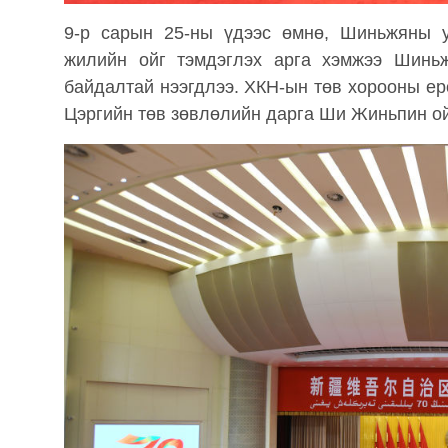
9-р сарын 25-ны үдээс өмнө, Шиньжяны у
жилийн ойг тэмдэглэх арга хэмжээ Шин
байдалтай нээгдлээ. ХКН-ын төв хорооны ер
Цэргийн төв зөвлөлийн дарга Ши Жиньпин ой