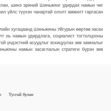
тлан, шинэ эриний Шиньжянг удирдах намын чиг
ил үйлс түүхэн чанартай ололт амжилт гаргасан
илийн хугацаанд Шиньжяны Уйгурын өөртөө засах
лт нь намын удирдлага, социалист тогтолцооны
той үндэстний асуудлыг зохицуулах зөв замналыг
иньжяны намын засаглалын стратеги бүрэн зөв
о
Тусгай булан