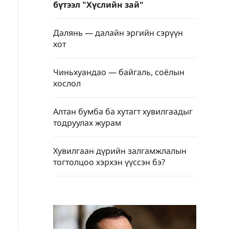
бүтээл "Хүслийн зай"
Далянь — далайн эргийн сэрүүн
хот
Чиньхуандао — байгаль, соёлын
хослол
Алтан бумба ба хутагт хувилгаадыг
тодруулах журам
Хувилгаан дүрийн залгамжлалын
тогтолцоо хэрхэн үүссэн бэ?