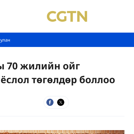
булан
 70 жилийн ойг
 ёслол төгөлдөр боллоо