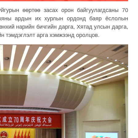
йгурын өөртөө засах орон байгуулагдсаны 70
ьжяны ардын их хурлын ордонд баяр ёслолын
өнхий нарийн бичгийн дарга, Хятад улсын дарга,
н тэмдэглэлт арга хэмжээнд оролцов.