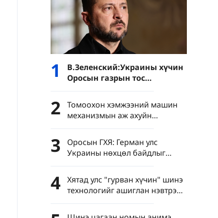
1
В.Зеленский:Украины хүчин
Оросын газрын тос
боловсруулах үйлдвэрүүд
болон Хар тэнгисийн хөлөг
2
Томоохон хэмжээний машин
онгоцнуудад цохилт өгчээ
механизмын аж ахуйн
нэгжүүдийн нэмүү өртөг 6.4
хувиар өсөв
3
Оросын ГХЯ: Герман улс
Украины нөхцөл байдлыг
хурцатгаж байна
4
Хятад улс "гурван хүчин" шинэ
технологийг ашиглан нэвтрэн
тархахаас сэргийлэхийг
уриалав
Шинэ цагаан номын анимэ