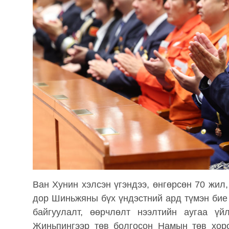
Ван Хунин хэлсэн үгэндээ, өнгөрсөн 70 жил
дор Шиньжяны бүх үндэстний ард түмэн бие 
байгуулалт, өөрчлөлт нээлтийн аугаа үй
Жиньпингээр төв болгосон Намын төв хор