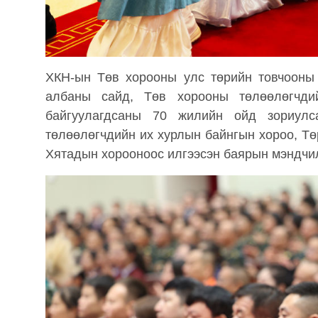
ХКН-ын Төв хорооны улс төрийн товчооны
албаны сайд, Төв хорооны төлөөлөгчд
байгуулагдсаны 70 жилийн ойд зориул
төлөөлөгчдийн их хурлын байнгын хороо, Тө
Хятадын хорооноос илгээсэн баярын мэндчил