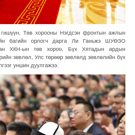
 гишүүн, Төв хорооны Нэгдсэн фронтын ажлын
ийн багийн орлогч дарга Ли Ганьжэ ШУӨЗО
сан ХКН-ын төв хороо, Бүх Хятадын ардын
рийн зөвлөл, Улс төрөөр зөвлөлд зөвлөлийн бүх
гээг уншин дуулгажээ.