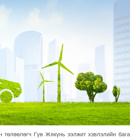
н төлөөлөгч Гүө Жякүнь ээлжит хэвлэлийн бага