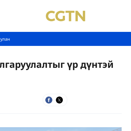
булан
ялгаруулалтыг үр дүнтэй