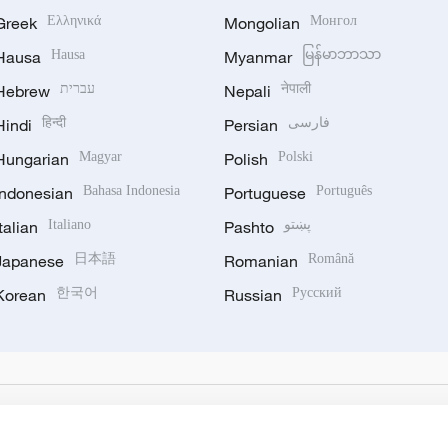
Greek
Ελληνικά
Mongolian
Монгол
Hausa
Hausa
Myanmar
မြန်မာဘာသာ
Hebrew
עברית
Nepali
नेपाली
Hindi
हिन्दी
Persian
فارسی
Hungarian
Magyar
Polish
Polski
Indonesian
Bahasa Indonesia
Portuguese
Português
Italian
Italiano
Pashto
پښتو
Japanese
日本語
Romanian
Română
Korean
한국어
Russian
Русский