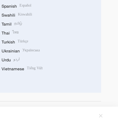
Spanish
Español
Swahili
Kiswahili
Tamil
தமிழ்
Thai
ไทย
Turkish
Türkçe
Ukrainian
Українська
Urdu
اردو
Vietnamese
Tiếng Việt