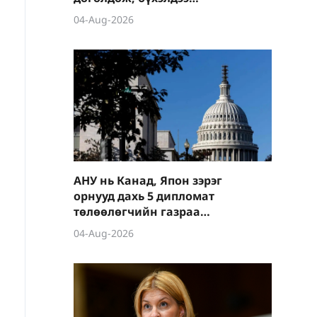
тасарчээ
04-Aug-2026
АНУ нь Канад, Япон зэрэг
орнууд дахь 5 дипломат
төлөөлөгчийн газраа
хаахаар төлөвлөж
04-Aug-2026
байна