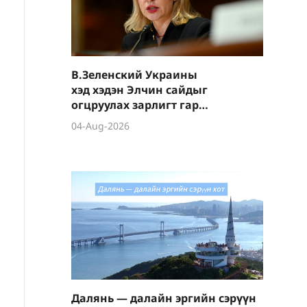
В.Зеленский Украины
хэд хэдэн Элчин сайдыг
огцруулах зарлигт гарын
үсэг зурав
04-Aug-2026
Далянь — далайн эргийн сэрүүн