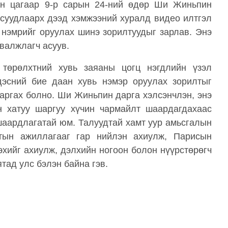
йн цагаар 9-р сарын 24-ний өдөр Ши Жиньпин
суудлаарх дээд хэмжээний хуралд видео илтгэл
 нэмрийг оруулах шинэ зорилтуудыг зарлав. Энэ
рвалжлагч асуув.
 төрөлхтний хувь заяаны цогц нэгдлийн үзэл
дэсний бие даан хувь нэмэр оруулах зорилтыг
гаргах болно. Ши Жиньпин дарга хэлсэнчлэн, энэ
н хатуу шаргуу хүчин чармайлт шаардагдахаас
 шаардлагатай юм. Талуудтай хамт уур амьсгалын
тын ажиллагааг гар нийлэн ахиулж, Парисын
эхийг ахиулж, дэлхийн ногоон болон нүүрстөрөгч
тад улс бэлэн байна гэв.