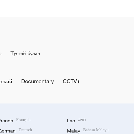
о
Тусгай булан
сский
Documentary
CCTV+
French
Français
Lao
ລາວ
German
Deutsch
Malay
Bahasa Melayu