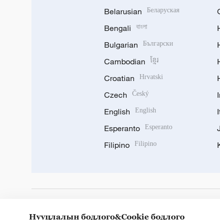
Belarusian
Беларуская
Bengali
বাংলা
Bulgarian
Български
Cambodian
ខ្មែរ
Croatian
Hrvatski
Czech
Český
English
English
Esperanto
Esperanto
Filipino
Filipino
DOWNLOAD OUR APP
Нууцлалын бодлого&Cookie бодлого