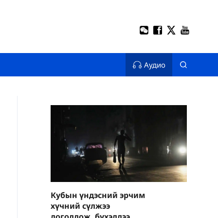
Аудио
Кубын үндэсний эрчим
хүчний сүлжээ
доголдож, бүхэлдээ