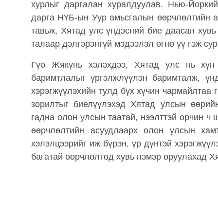
хурлыг даргалан хуралдуулав. Нью-Йорки
дарга НҮБ-ын Уур амьсгалын өөрчлөлтийн а
тавьж, Хятад улс үндэсний бие даасан хувь
талаар дэлгэрэнгүй мэдээлэл өгнө үү гэж су
Гүө Жякүнь хэлэхдээ, Хятад улс нь хүн
баримтлалыг үргэлжлүүлэн баримталж, үн
хэрэгжүүлэхийн тулд бүх хүчин чармайлтаа 
зорилтыг биелүүлэхэд Хятад улсын өөрий
гадна олон улсын таатай, нээлттэй орчин ч
өөрчлөлтийн асуудлаарх олон улсын хам
хэлэлцээрийг иж бүрэн, үр дүнтэй хэрэгжүүл
багатай өөрчлөлтөд хувь нэмэр оруулахад Хя