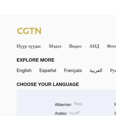
Нүүр хуудас
Мэдээ
Видео
АНД
Фот
EXPLORE MORE
English
Español
Français
العربية
Ру
CHOOSE YOUR LANGUAGE
Albanian
Shqip
Arabic
العربية