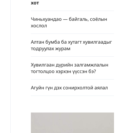
хот
Чиньхуандао — байгаль, соёлын
хослол
Алтан бумба ба хутагт хувилгаадыг
тодруулах журам
Хувилгаан дүрийн залгамжлалын
тогтолцоо хэрхэн үүссэн бэ?
Агуйн гүн дэх сонирхолтой аялал