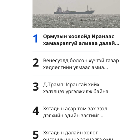
1
Ормузын хоолойд Иранаас
хамааралгүй аливаа далайн
зам нээхийг Иран
зөвшөөрөхгүй гэв
2
Венесуэлд болсон хүчтэй газар
хөдлөлтийн улмаас амиа
алдсан хүний тоо 6125-д хүрчээ
3
Д.Трамп: Ирантай хийх
хэлэлцээ үргэлжилж байна
4
Хятадын асар том зах зээл
дэлхийн эдийн засгийг
идэвхжүүлж байна
5
Хятадын далайн хөлөг
онгоцны шинэ захиалга өмнөх