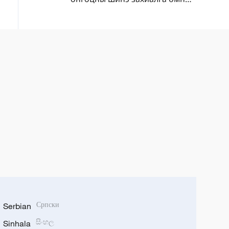
оны мөн үеэс 105.2%-иар өссөн
байна
Serbian
Српски
Sinhala
සිංහල