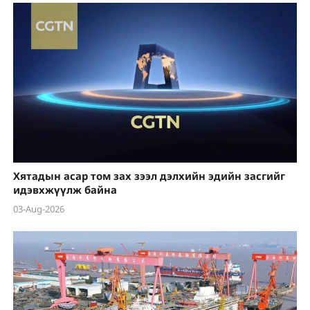
Хятадын асар том зах зээл дэлхийн эдийн засгийг
идэвхжүүлж байна
03-Aug-2026