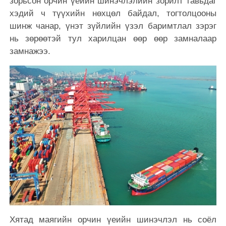
зорьсон орчин үеийн шинэчлэлийн зорилт тавьдаг
хэдий ч түүхийн нөхцөл байдал, тогтолцооны
шинж чанар, үнэт зүйлийн үзэл баримтлал зэрэг
нь зөрөөтэй тул харилцан өөр өөр замналаар
замнажээ.
Хятад маягийн орчин үеийн шинэчлэл нь соёл