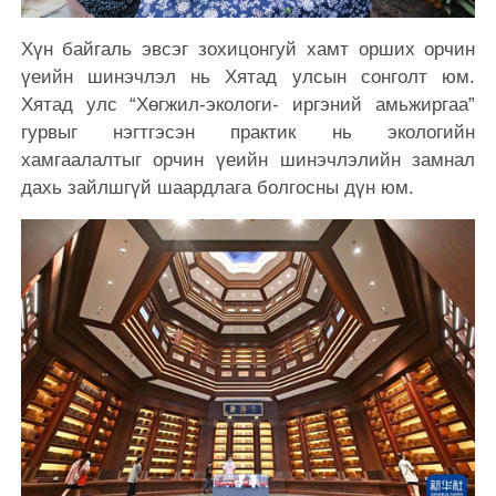
Хүн байгаль эвсэг зохицонгуй хамт орших орчин
үеийн шинэчлэл нь Хятад улсын сонголт юм.
Хятад улс “Хөгжил-экологи- иргэний амьжиргаа”
гурвыг нэгтгэсэн практик нь экологийн
хамгаалалтыг орчин үеийн шинэчлэлийн замнал
дахь зайлшгүй шаардлага болгосны дүн юм.