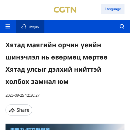
Language
Аудио
Хятад маягийн орчин үеийн
шинэчлэл нь өвөрмөц мөртөө
Хятад улсыг дэлхий нийттэй
холбох замнал юм
2025-09-25 12:30:27
Share