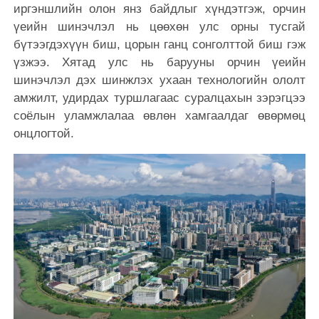
иргэншлийн олон янз байдлыг хүндэтгэж, орчин
үеийн шинэчлэл нь цөөхөн улс орны тусгай
бүтээгдэхүүн биш, цорын ганц сонголттой биш гэж
үзжээ. Хятад улс нь барууны орчин үеийн
шинэчлэл дэх шинжлэх ухаан технологийн ололт
амжилт, удирдах туршлагаас суралцахын зэрэгцээ
соёлын уламжлалаа өвлөн хамгаалдаг өвөрмөц
онцлогтой.