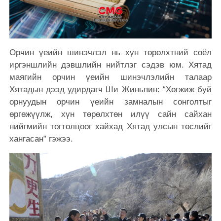
Орчин үеийн шинэчлэл нь хүн төрөлхтний соёл
иргэншлийн дэвшлийн нийтлэг сэдэв юм. Хятад
маягийн орчин үеийн шинэчлэлийн талаар
Хятадын дээд удирдагч Ши Жиньпин: “Хөгжиж буй
орнуудын орчин үеийн замналын сонголтыг
өргөжүүлж, хүн төрөлхтөн илүү сайн сайхан
нийгмийн тогтолцоог хайхад Хятад улсын төслийг
хангасан” гэжээ.