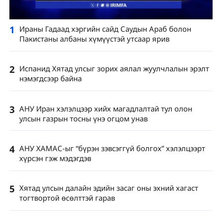
1
Ираны Гадаад хэргийн сайд Саудын Араб болон
Пакистаны албаны хүмүүстэй утсаар ярив
2
Испанид Хятад улсыг зорих аялал жуулчлалын эрэлт
нэмэгдсээр байна
3
АНУ Иран хэлэлцээр хийх магадлалтай тул олон
улсын газрын тосны үнэ огцом унав
4
АНУ ХАМАС-ыг “бүрэн зэвсэггүй болгох” хэлэлцээрт
хүрсэн гэж мэдэгдэв
5
Хятад улсын далайн эдийн засаг оны эхний хагаст
тогтвортой өсөлттэй гарав