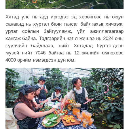
Хятад улс нь ард иргэдээ эд хөрөнгөөс нь оюун
санаанд нь хүртэл баян тансаг байлгахыг хичээж,
урлаг соёлын байгууламж, үйл ажиллагаагаар
хангаж байна. Тэдгээрийн нэг л жишээ нь 2024 оны
сүүлчийн байдлаар, нийт Хятадад бүртгэгдсэн
музей нийт 7046 байгаа нь 12 жилийн өмнөхөөс
4000 орчим нэмэгдсэн дүн юм.