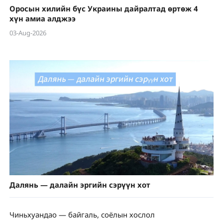
Оросын хилийн бүс Украины дайралтад өртөж 4
хүн амиа алджээ
03-Aug-2026
Далянь — далайн эргийн сэрүүн хот
Чиньхуандао — байгаль, соёлын хослол