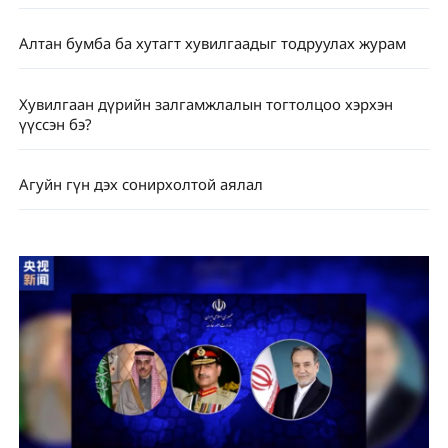
Алтан бумба ба хутагт хувилгаадыг тодруулах журам
Хувилгаан дүрийн залгамжлалын тогтолцоо хэрхэн
үүссэн бэ?
Агуйн гүн дэх сонирхолтой аялал