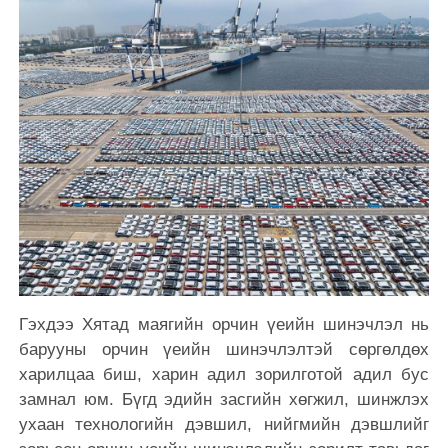
Гэхдээ Хятад маягийн орчин үеийн шинэчлэл нь
барууны орчин үеийн шинэчлэлтэй сөргөлдөх
харилцаа биш, харин адил зорилготой адил бус
замнал юм. Бүгд эдийн засгийн хөгжил, шинжлэх
ухаан технологийн дэвшил, нийгмийн дэвшлийг