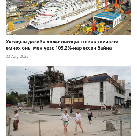
Хятадын далайн хөлөг онгоцны шинэ захиалга
өмнөх оны мөн үеэс 105.2%-иар өссөн байна
03-Aug-2026