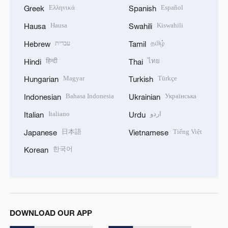
Ελληνικά
Español
Greek
Spanish
Hausa
Kiswahili
Hausa
Swahili
עברית
தமிழ்
Hebrew
Tamil
हिन्दी
ไทย
Hindi
Thai
Magyar
Türkçe
Hungarian
Turkish
Bahasa Indonesia
Українська
Indonesian
Ukrainian
Italiano
اردو
Italian
Urdu
日本語
Tiếng Việt
Japanese
Vietnamese
한국어
Korean
DOWNLOAD OUR APP