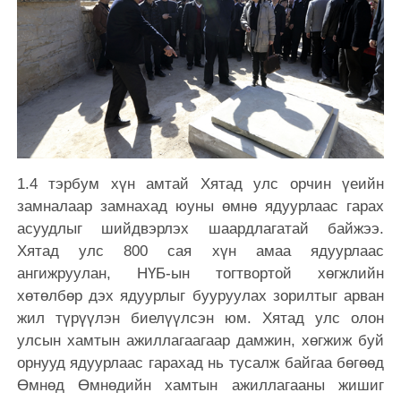
1.4 тэрбум хүн амтай Хятад улс орчин үеийн
замналаар замнахад юуны өмнө ядуурлаас гарах
асуудлыг шийдвэрлэх шаардлагатай байжээ.
Хятад улс 800 сая хүн амаа ядуурлаас
ангижруулан, НҮБ-ын тогтвортой хөгжлийн
хөтөлбөр дэх ядуурлыг бууруулах зорилтыг арван
жил түрүүлэн биелүүлсэн юм. Хятад улс олон
улсын хамтын ажиллагаагаар дамжин, хөгжиж буй
орнууд ядуурлаас гарахад нь тусалж байгаа бөгөөд
Өмнөд Өмнөдийн хамтын ажиллагааны жишиг