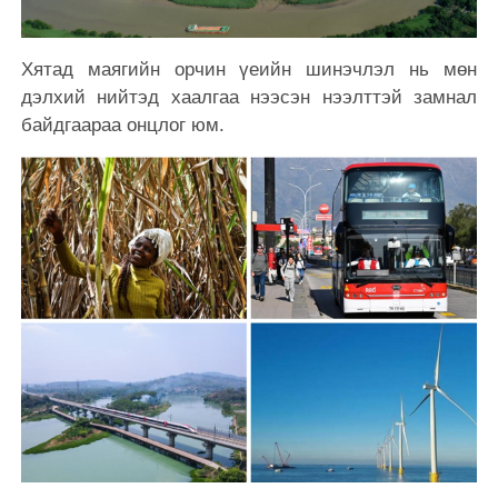
Хятад маягийн орчин үеийн шинэчлэл нь мөн
дэлхий нийтэд хаалгаа нээсэн нээлттэй замнал
байдгаараа онцлог юм.