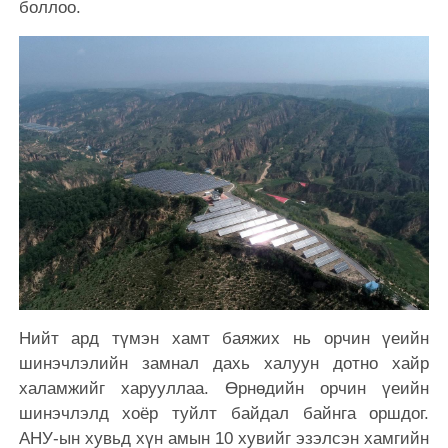
боллоо.
Нийт ард түмэн хамт баяжих нь орчин үеийн
шинэчлэлийн замнал дахь халуун дотно хайр
халамжийг харууллаа. Өрнөдийн орчин үеийн
шинэчлэлд хоёр туйлт байдал байнга оршдог.
АНУ-ын хувьд хүн амын 10 хувийг эзэлсэн хамгийн