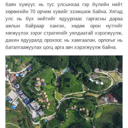
баян хүмүүс нь тус улсынхаа гэр бүлийн нийт
хөрөнгийн 70 орчим хувийг эзэмшиж байна. Хятад
улс нь бүх нийтийг ядуурлаас гаргасны дараа
ажлын байраар хангах, хөдөө орон нутгийг
хөгжүүлэх зэрэг стратегийг уялдаатай хэрэгжүүлж,
дахин ядууралд орохоос нь хамгаалан, орлогыг нь
баталгаажуулах цогц арга авч хэрэгжүүлж байна.