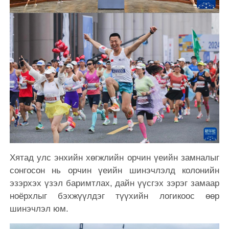
Хятад улс энхийн хөгжлийн орчин үеийн замналыг
сонгосон нь орчин үеийн шинэчлэлд колонийн
эзэрхэх үзэл баримтлах, дайн үүсгэх зэрэг замаар
ноёрхлыг бэхжүүлдэг түүхийн логикоос өөр
шинэчлэл юм.