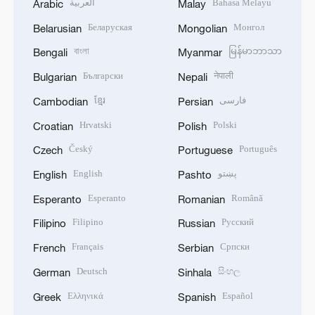
العربية
Bahasa Melayu
Arabic
Malay
Беларуская
Монгол
Belarusian
Mongolian
বাংলা
မြန်မာဘာသာ
Bengali
Myanmar
Български
नेपाली
Bulgarian
Nepali
ខ្មែរ
فارسی
Cambodian
Persian
Hrvatski
Polski
Croatian
Polish
Český
Português
Czech
Portuguese
English
پښتو
English
Pashto
Esperanto
Română
Esperanto
Romanian
Filipino
Русский
Filipino
Russian
Français
Српски
French
Serbian
Deutsch
සිංහල
German
Sinhala
Ελληνικά
Español
Greek
Spanish