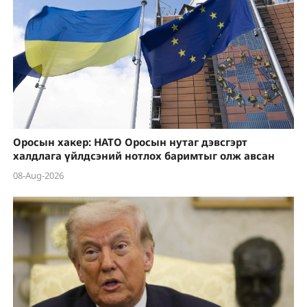
Оросын хакер: НАТО Оросын нутаг дэвсгэрт
халдлага үйлдсэний нотлох баримтыг олж авсан
08-Aug-2026