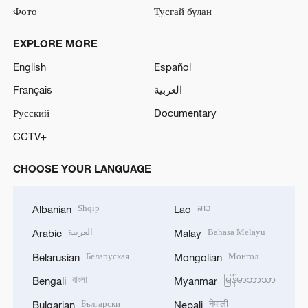
Фото
Тусгай булан
EXPLORE MORE
English
Español
Français
العربية
Русский
Documentary
CCTV+
CHOOSE YOUR LANGUAGE
Shqip
ລາວ
Albanian
Lao
العربية
Bahasa Melayu
Arabic
Malay
Беларуская
Монгол
Belarusian
Mongolian
বাংলা
မြန်မာဘာသာ
Bengali
Myanmar
Български
नेपाली
Bulgarian
Nepali