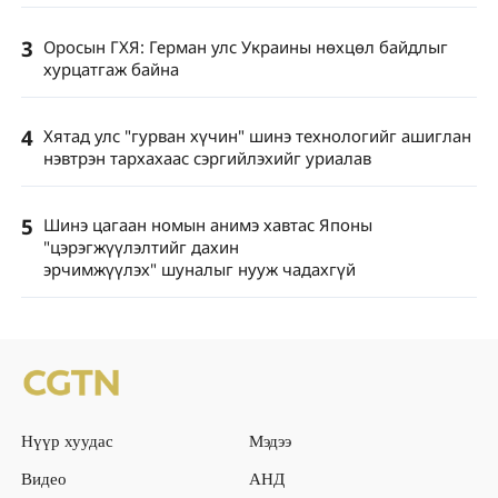
3
Оросын ГХЯ: Герман улс Украины нөхцөл байдлыг
хурцатгаж байна
4
Хятад улс "гурван хүчин" шинэ технологийг ашиглан
нэвтрэн тархахаас сэргийлэхийг уриалав
5
Шинэ цагаан номын анимэ хавтас Японы
"цэрэгжүүлэлтийг дахин
эрчимжүүлэх" шуналыг нууж чадахгүй
Нүүр хуудас
Мэдээ
Видео
АНД