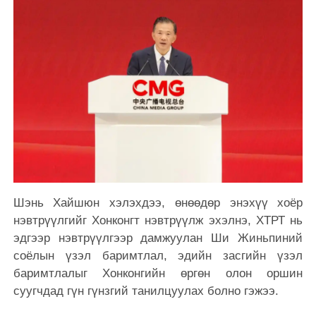
Шэнь Хайшюн хэлэхдээ, өнөөдөр энэхүү хоёр
нэвтрүүлгийг Хонконгт нэвтрүүлж эхэлнэ, ХТРТ нь
эдгээр нэвтрүүлгээр дамжуулан Ши Жиньпиний
соёлын үзэл баримтлал, эдийн засгийн үзэл
баримтлалыг Хонконгийн өргөн олон оршин
суугчдад гүн гүнзгий танилцуулах болно гэжээ.