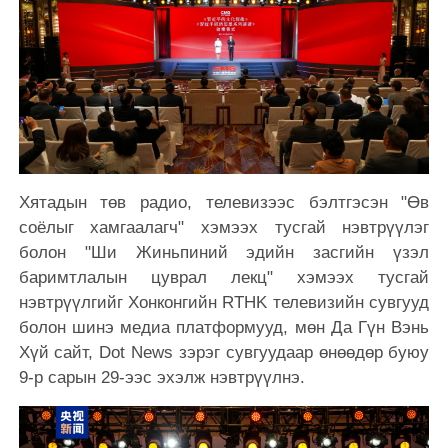
Хятадын төв радио, телевизээс бэлтгэсэн "Өв
соёлыг хамгаалагч" хэмээх тусгай нэвтрүүлэг
болон "Ши Жиньпиний эдийн засгийн үзэл
баримтлалын цуврал лекц" хэмээх тусгай
нэвтрүүлгийг Хонконгийн RTHK телевизийн сувгууд
болон шинэ медиа платформууд, мөн Да Гүн Вэнь
Хүй сайт, Dot News зэрэг сувгуудаар өнөөдөр буюу
9-р сарын 29-ээс эхэлж нэвтрүүлнэ.