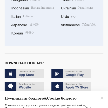
Bahasa Indonesia
Українська
Indonesian
Ukrainian
Italiano
اردو
Italian
Urdu
日本語
Tiếng Việt
Japanese
Vietnamese
한국어
Korean
DOWNLOAD OUR APP
Нууцлалын бодлого&Cookie бодлого
Copyright © 2024 CGTN.
Манай сайтад үргэлжлүүлэн хандаж буй бол та Cookie,
京ICP备20000184号