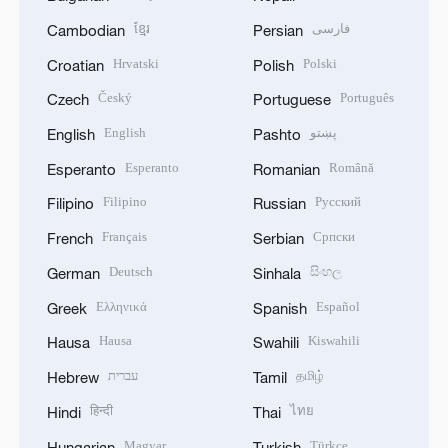
ខ្មែរ
فارسی
Cambodian
Persian
Hrvatski
Polski
Croatian
Polish
Český
Português
Czech
Portuguese
English
پښتو
English
Pashto
Esperanto
Română
Esperanto
Romanian
Filipino
Русский
Filipino
Russian
Français
Српски
French
Serbian
Deutsch
සිංහල
German
Sinhala
Ελληνικά
Español
Greek
Spanish
Hausa
Kiswahili
Hausa
Swahili
עברית
தமிழ்
Hebrew
Tamil
हिन्दी
ไทย
Hindi
Thai
Magyar
Türkçe
Hungarian
Turkish