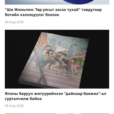
"Ши Жиньпин: Төр улсыг засах тухай" тавдугаар
ботийн хэлэлцүүлэг боллоо
06-Aug-2026
Японы баруун жигүүрийнхэн "дайнаар баяжих"-ыг
сурталчилж байна
06-Aug-2026