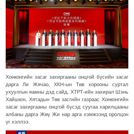
Хонконгийн засаг захиргааны онцгой бүсийн засаг
дарга Ли Жячао, ХКН-ын Төв хорооны суртал
ухуулгын яамны дэд сайд, ХТРТ-ийн захирал Шэнь
Хайшюн, Хятадын Төв засгийн газраас Хонконгийн
засаг захиргааны онцгой бүсэд суугаа харилцааны
албаны дарга Жөү Жи нар арга хэмжээнд оролцон
үг хэллээ.