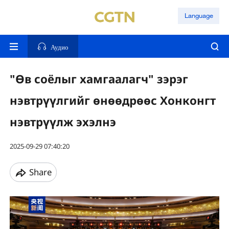
Language
Аудио
"Өв соёлыг хамгаалагч" зэрэг
нэвтрүүлгийг өнөөдрөөс Хонконгт
нэвтрүүлж эхэлнэ
2025-09-29 07:40:20
Share