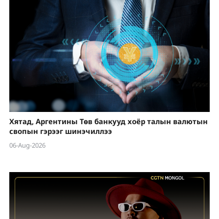
Хятад, Аргентины Төв банкууд хоёр талын валютын
свопын гэрээг шинэчиллээ
06-Aug-2026