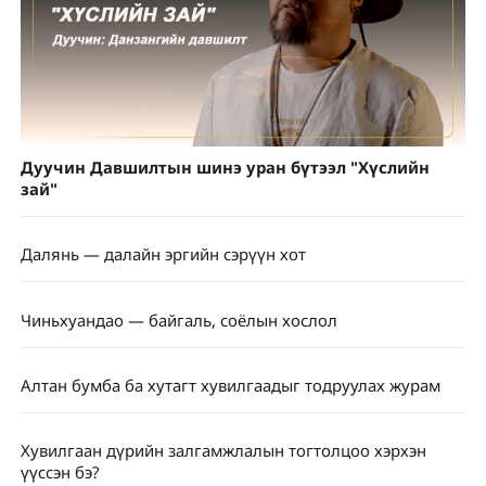
Дуучин Давшилтын шинэ уран бүтээл "Хүслийн
зай"
Далянь — далайн эргийн сэрүүн хот
Чиньхуандао — байгаль, соёлын хослол
Алтан бумба ба хутагт хувилгаадыг тодруулах журам
Хувилгаан дүрийн залгамжлалын тогтолцоо хэрхэн
үүссэн бэ?