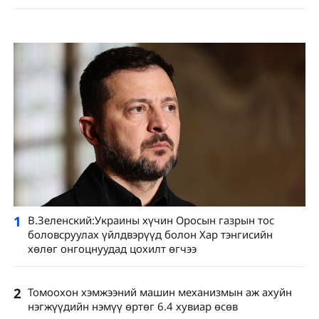
1
В.Зеленский:Украины хүчин Оросын газрын тос
боловсруулах үйлдвэрүүд болон Хар тэнгисийн
хөлөг онгоцнуудад цохилт өгчээ
2
Томоохон хэмжээний машин механизмын аж ахуйн
нэгжүүдийн нэмүү өртөг 6.4 хувиар өсөв