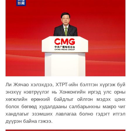
Ли Жячао хэлэхдээ, ХТРТ-ийн бэлтгэн хүргэж буй
энэхүү нэвтрүүлэг нь Хонконгийн иргэд улс орны
хөгжлийн ерөнхий байдлыг ойлгон мэдэх цонх
болох бөгөөд худалдааны салбарынхны макро чиг
хандлагыг эзэмших лавлагаа болно гэдэгт итгэл
дүүрэн байна гэжээ.