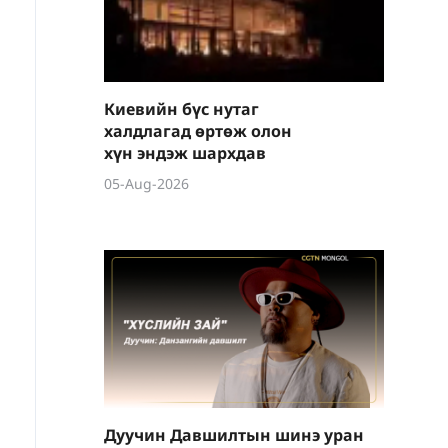
Киевийн бүс нутаг
халдлагад өртөж олон
хүн эндэж шархдав
05-Aug-2026
Дуучин Давшилтын шинэ уран