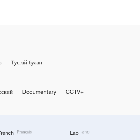
о
Тусгай булан
сский
Documentary
CCTV+
French
Français
Lao
ລາວ