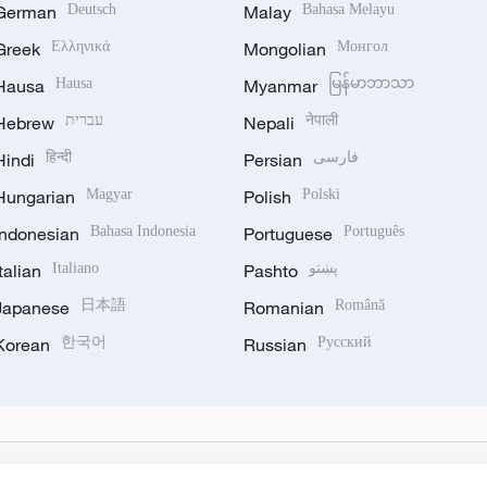
German
Deutsch
Malay
Bahasa Melayu
Greek
Ελληνικά
Mongolian
Монгол
Hausa
Hausa
Myanmar
မြန်မာဘာသာ
Hebrew
עברית
Nepali
नेपाली
Hindi
हिन्दी
Persian
فارسی
Hungarian
Magyar
Polish
Polski
Indonesian
Bahasa Indonesia
Portuguese
Português
Italian
Italiano
Pashto
پښتو
Japanese
日本語
Romanian
Română
Korean
한국어
Russian
Русский