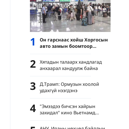
1
Он гарснаас хойш Хоргосын
авто замын боомтоор
нэвтэрсэн зорчигчдын тоо
нэг сая давлаа
2
Хятадын талаарх хандлагад
анхаарал хандуулж байна
3
Д.Трамп: Ормузын хоолой
удахгүй нээгдэнэ
4
"Эмээдээ бичсэн хайрын
захидал" кино Вьетнамд
нээлтээ хийлээ
АНУ, Ираны нөхцөл байдлын