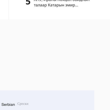
5
талаар Катарын эмир
Д.Трамптай утсаар ярив
Serbian
Српски