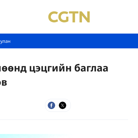
булан
өөнд цэцгийн баглаа
эв