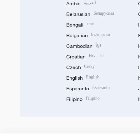
Arabic
العربية
Belarusian
Беларуская
Bengali
বাংলা
Bulgarian
Български
Cambodian
ខ្មែរ
Croatian
Hrvatski
Czech
Český
English
English
Esperanto
Esperanto
Filipino
Filipino