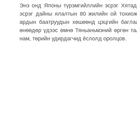
Энэ онд Японы түрэмгийллийн эсрэг Хята
эсрэг дайны ялалтын 80 жилийн ой тохиож
ардын баатруудын хөшөөнд цэцгийн багла
өнөөдөр үдээс өмнө Тяньаньмэний өргөн т
нам, төрийн удирдагчид ёслолд оролцов.