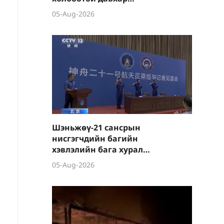
хэрэглээний барааны
05-Aug-2026
экспортын хяналтыг
чангатгана
Шэньжөү-21 сансрын
нисгэгчдийн багийн
хэвлэлийн бага хурал
Бээжинд болов
05-Aug-2026