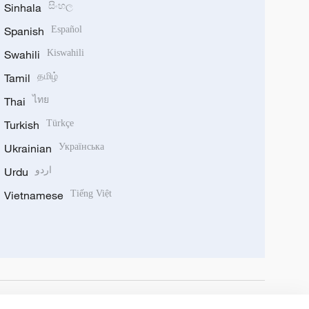
Sinhala
සිංහල
Spanish
Español
Swahili
Kiswahili
Tamil
தமிழ்
Thai
ไทย
Turkish
Türkçe
Ukrainian
Українська
Urdu
اردو
Vietnamese
Tiếng Việt