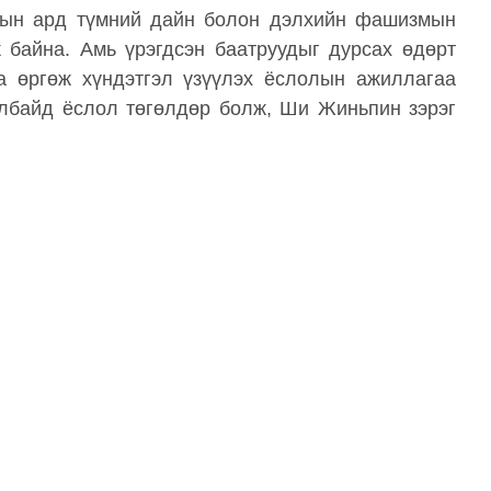
дын ард түмний дайн болон дэлхийн фашизмын
 байна. Амь үрэгдсэн баатруудыг дурсах өдөрт
а өргөж хүндэтгэл үзүүлэх ёслолын ажиллагаа
албайд ёслол төгөлдөр болж, Ши Жиньпин зэрэг