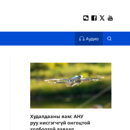
Аудио
Худалдааны яам: АНУ
руу нисгэгчгүй онгоцтой
холбоотой давхар