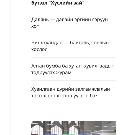
бүтээл "Хүслийн зай"
Далянь — далайн эргийн сэрүүн
хот
Чиньхуандао — байгаль, соёлын
хослол
Алтан бумба ба хутагт хувилгаадыг
тодруулах журам
Хувилгаан дүрийн залгамжлалын
тогтолцоо хэрхэн үүссэн бэ?