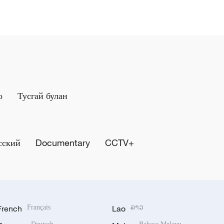
о
Тусгай булан
сский
Documentary
CCTV+
French
Français
Lao
ລາວ