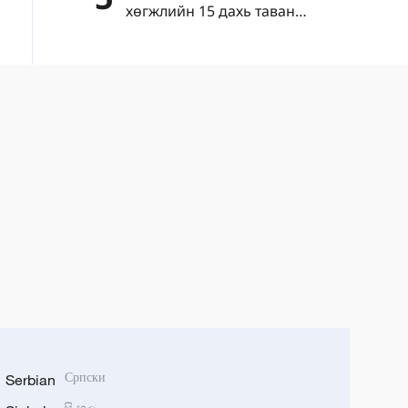
хөгжлийн 15 дахь таван
жилийн төлөвлөгөө”-г нийтлэв
Serbian
Српски