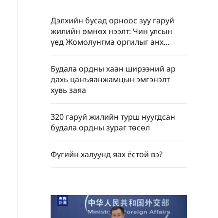
Дэлхийн бусад орноос зуу гаруй
жилийн өмнөх нээлт: Чин улсын
үед Жомолунгма оргилыг анх
хэмжин зураглаж, нэрлэсэн нь
Будала ордны хаан ширээний ар
дахь цанъяанжамцын эмгэнэлт
хувь заяа
320 гаруй жилийн турш нуугдсан
будала ордны зураг төсөл
Фүгийн халуунд яах ёстой вэ?