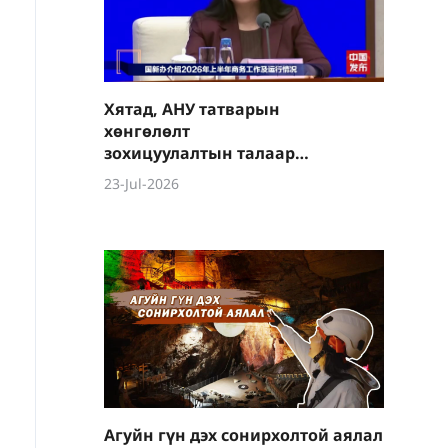
Хятад, АНУ татварын
хөнгөлөлт
зохицуулалтын талаар
санал хурааж, түргэн
23-Jul-2026
хэрэгжүүлэхээр байна
Агуйн гүн дэх сонирхолтой аялал