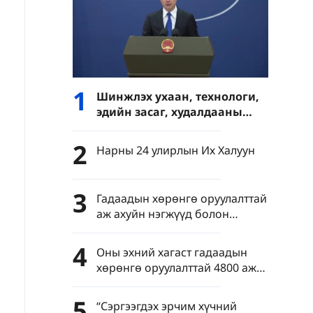
1
Шинжлэх ухаан, технологи,
эдийн засаг, худалдааны
асуудлыг улс төржүүлэхийг
эсэргүүцдэг
2
Нарны 24 улирлын Их Халуун
3
Гадаадын хөрөнгө оруулалттай
аж ахуйн нэгжүүд болон
төрийн өмчит аж ахуйн
нэгжүүдийн импорт, экспорт
4
Оны эхний хагаст гадаадын
хоёр оронтой тоогоор өсөв
хөрөнгө оруулалттай 4800 аж
ахуйн нэгж Хятадад хөрөнгө
оруулалтаа нэмэгдүүлэв
5
“Сэргээгдэх эрчим хүчний