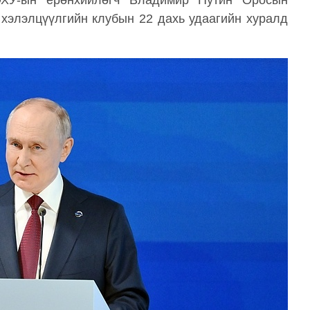
ОХУ-ын ерөнхийлөгч Владимир Путин Оросын
 хэлэлцүүлгийн клубын 22 дахь удаагийн хуралд