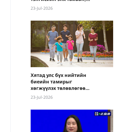
тогтвортой байдлыг
23-Jul-2026
хамгаалах санаачилгыг
бүс нутгийн орнууд
өөрсдийн гарт байлгах
ёстой
Хятад улс бүх нийтийн
биеийн тамирыг
хөгжүүлэх төлөвлөгөө
баталлаа
23-Jul-2026