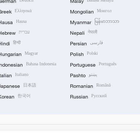
German
Deutsch
Malay
Bahasa Melayu
Greek
Ελληνικά
Mongolian
Монгол
Hausa
Hausa
Myanmar
မြန်မာဘာသာ
Hebrew
עברית
Nepali
नेपाली
Hindi
हिन्दी
Persian
فارسی
Hungarian
Magyar
Polish
Polski
Indonesian
Bahasa Indonesia
Portuguese
Português
Italian
Italiano
Pashto
پښتو
Japanese
日本語
Romanian
Română
Korean
한국어
Russian
Русский