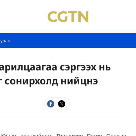
булан
арилцаагаа сэргээх нь
 сонирхолд нийцнэ