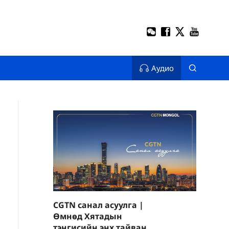
Аудио
CGTN санал асуулга |
Өмнөд Хятадын
тэнгисийн энх тайван,