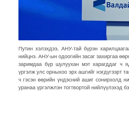
Путин хэлэхдээ, АНУ-тай бүрэн харилцааг
нийцнэ. АНУ-ын одоогийн засаг захиргаа өө
заримдаа бүр шулуухан мэт харагддаг ч я
үргэлж улс орныхоо эрх ашгийг нэгдүгээрт т
ч гэсэн өөрийн үндэсний ашиг сонирхолд н
уранаа үргэлжлэн тогтвортой нийлүүлэхэд бэ