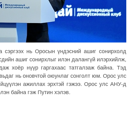
аа сэргээх нь Оросын үндэсний ашиг сонирхолд
рсдийн ашиг сонирхлыг илэн далангүй илэрхийлж,
даж хоёр нүүр гаргахаас татгалзаж байна. Тэд
авьдаг нь оновчтой оюунлаг сонголт юм. Орос улс
ийцүүлэн ажиллах эрхтэй гэжээ. Орос улс АНУ-д
лэн байна гэж Путин хэлэв.