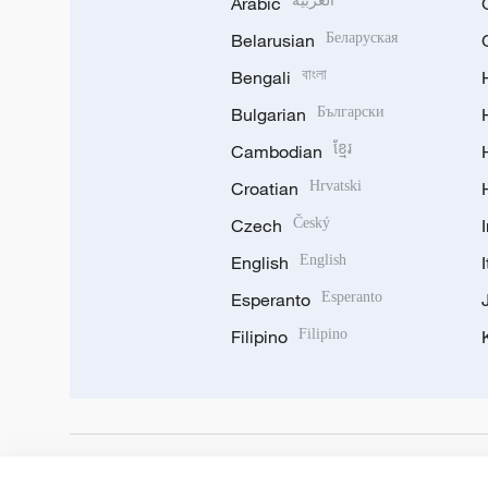
Arabic
العربية
Belarusian
Беларуская
Bengali
বাংলা
Bulgarian
Български
Cambodian
ខ្មែរ
Croatian
Hrvatski
Czech
Český
English
English
Esperanto
Esperanto
Filipino
Filipino
DOWNLOAD OUR APP