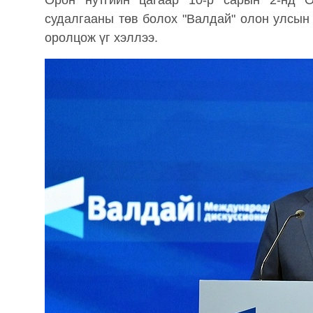
Орон нутгийн цагаар 10-р сарын 2-нд 
судалгааны төв болох "Валдай" олон улсын
оролцож үг хэллээ.