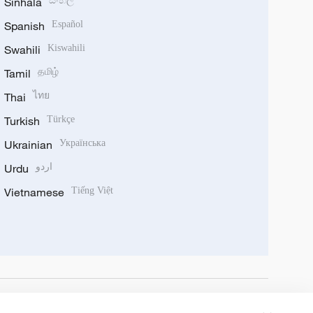
Sinhala
සිංහල
Spanish
Español
Swahili
Kiswahili
Tamil
தமிழ்
Thai
ไทย
Turkish
Türkçe
Ukrainian
Українська
Urdu
اردو
Vietnamese
Tiếng Việt