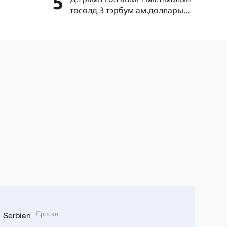
5
төсөлд 3 тэрбум ам.долларын
хөрөнгө оруулалт хийхээ
зарлав
Serbian
Српски