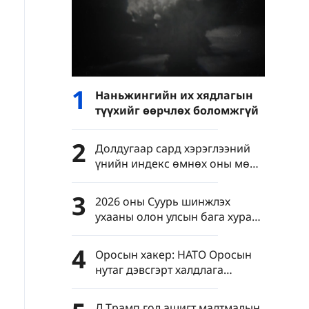
1
Наньжингийн их хядлагын
түүхийг өөрчлөх боломжгүй
2
Долдугаар сард хэрэглээний
үнийн индекс өмнөх оны мөн
үеэс 0.5%-иар өсөв
3
2026 оны Суурь шинжлэх
ухааны олон улсын бага хурал
Бээжинд нээгдлээ
4
Оросын хакер: НАТО Оросын
нутаг дэвсгэрт халдлага
үйлдсэний нотлох баримтыг
олж авсан
Д.Трамп гол ашигт малтмалын