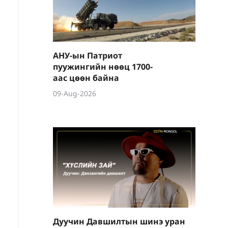
АНУ-ын Патриот
пуужингийн нөөц 1700-
аас цөөн байна
09-Aug-2026
Дуучин Давшилтын шинэ уран