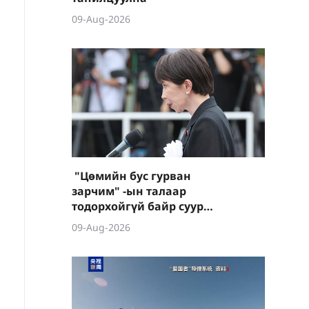
09-Aug-2026
"Цөмийн бус гурван
зарчим" -ын талаар
тодорхойгүй байр суурь
илэрхийлэв
09-Aug-2026