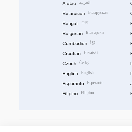
Arabic
العربية
Belarusian
Беларуская
Bengali
বাংলা
Bulgarian
Български
Cambodian
ខ្មែរ
Croatian
Hrvatski
Czech
Český
English
English
Esperanto
Esperanto
Filipino
Filipino