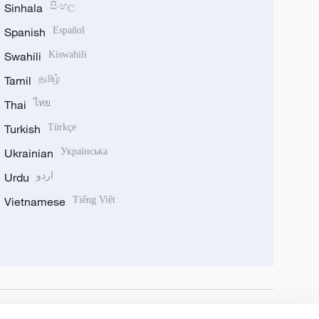
Sinhala
සිංහල
Spanish
Español
Swahili
Kiswahili
Tamil
தமிழ்
Thai
ไทย
Turkish
Türkçe
Ukrainian
Українська
Urdu
اردو
Vietnamese
Tiếng Việt