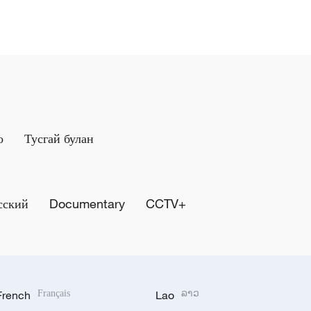
о
Тусгай булан
сский
Documentary
CCTV+
French
Français
Lao
ລາວ