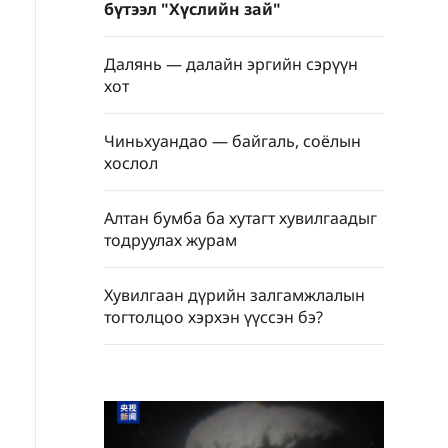
бүтээл "Хүслийн зай"
Далянь — далайн эргийн сэрүүн
хот
Чиньхуандао — байгаль, соёлын
хослол
Алтан бумба ба хутагт хувилгаадыг
тодруулах журам
Хувилгаан дүрийн залгамжлалын
тогтолцоо хэрхэн үүссэн бэ?