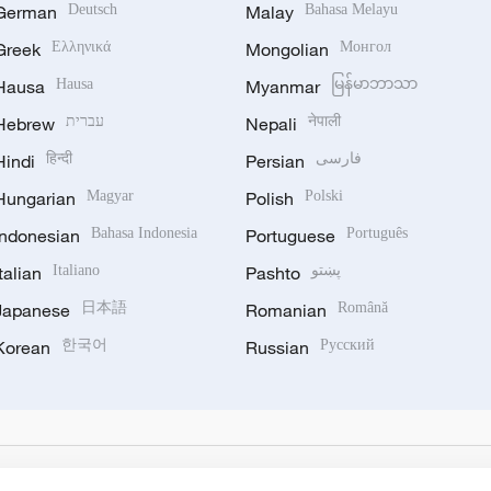
German
Deutsch
Malay
Bahasa Melayu
Greek
Ελληνικά
Mongolian
Монгол
Hausa
Hausa
Myanmar
မြန်မာဘာသာ
Hebrew
עברית
Nepali
नेपाली
Hindi
हिन्दी
Persian
فارسی
Hungarian
Magyar
Polish
Polski
Indonesian
Bahasa Indonesia
Portuguese
Português
Italian
Italiano
Pashto
پښتو
Japanese
日本語
Romanian
Română
Korean
한국어
Russian
Русский