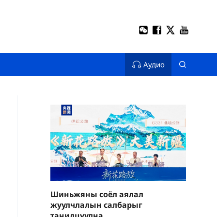
Аудио
Шиньжяны соёл аялал
жуулчлалын салбарыг
танилцуулна