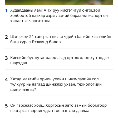
1
Худалдааны яам: АНУ руу нисгэгчгүй онгоцтой
холбоотой давхар хэрэглээний барааны экспортын
хяналтыг чангатгана
2
Шэньжөү-21 сансрын нисгэгчдийн багийн хэвлэлийн
бага хурал Бээжинд болов
3
Киевийн бүс нутаг халдлагад өртөж олон хүн эндэж
шархдав
4
Хятад маягийн орчин үеийн шинэчлэлийн гол
түлхүүр нь яагаад шинжлэх ухаан, технологийн
шинэчлэл вэ?
5
Он гарснаас хойш Хоргосын авто замын боомтоор
нэвтэрсэн зорчигчдын тоо нэг сая давлаа