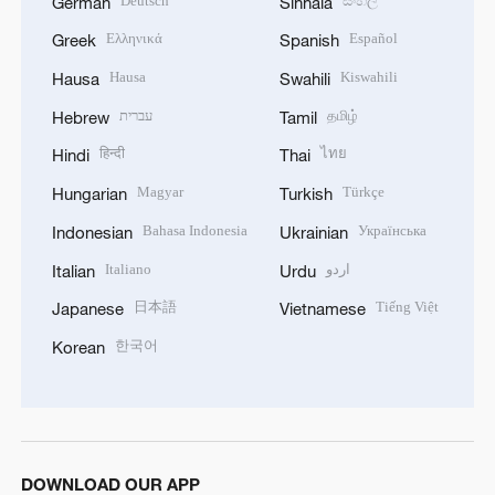
Deutsch
සිංහල
German
Sinhala
Ελληνικά
Español
Greek
Spanish
Hausa
Kiswahili
Hausa
Swahili
עברית
தமிழ்
Hebrew
Tamil
हिन्दी
ไทย
Hindi
Thai
Magyar
Türkçe
Hungarian
Turkish
Bahasa Indonesia
Українська
Indonesian
Ukrainian
Italiano
اردو
Italian
Urdu
日本語
Tiếng Việt
Japanese
Vietnamese
한국어
Korean
DOWNLOAD OUR APP