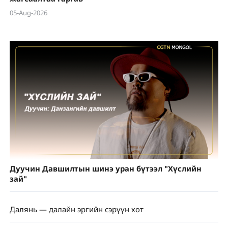
05-Aug-2026
Дуучин Давшилтын шинэ уран бүтээл "Хүслийн
зай"
Далянь — далайн эргийн сэрүүн хот