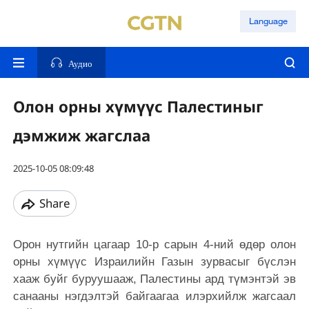
Language
Аудио
Олон орны хүмүүс Палестиныг
дэмжиж жагслаа
2025-10-05 08:09:48
Share
Орон нутгийн цагаар 10-р сарын 4-ний өдөр олон
орны хүмүүс Израилийн Газын зурвасыг бүслэн
хааж буйг буруушааж, Палестины ард түмэнтэй эв
санааны нэгдэлтэй байгаагаа илэрхийлж жагсаал