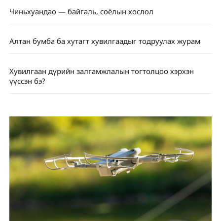
Чиньхуандао — байгаль, соёлын хослол
Алтан бумба ба хутагт хувилгаадыг тодруулах журам
Хувилгаан дүрийн залгамжлалын тогтолцоо хэрхэн
үүссэн бэ?