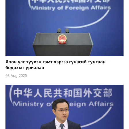
Япон улс түүхэн гэмт хэргээ гүнзгий тунгаан
бодохыг уриалав
05-Aug-2026