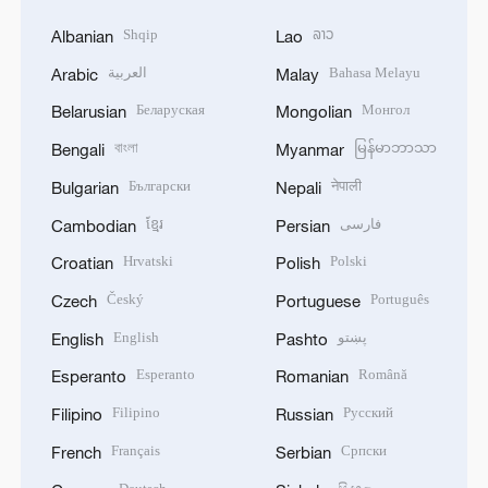
Shqip
ລາວ
Albanian
Lao
العربية
Bahasa Melayu
Arabic
Malay
Беларуская
Монгол
Belarusian
Mongolian
বাংলা
မြန်မာဘာသာ
Bengali
Myanmar
Български
नेपाली
Bulgarian
Nepali
ខ្មែរ
فارسی
Cambodian
Persian
Hrvatski
Polski
Croatian
Polish
Český
Português
Czech
Portuguese
English
پښتو
English
Pashto
Esperanto
Română
Esperanto
Romanian
Filipino
Русский
Filipino
Russian
Français
Српски
French
Serbian