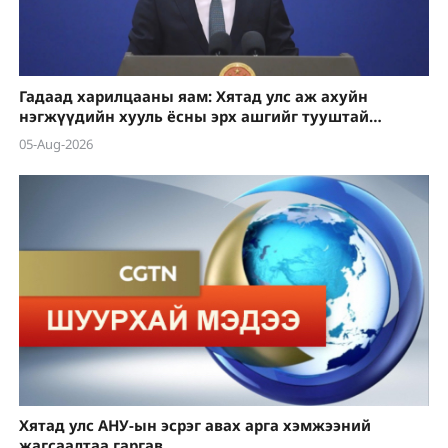
Гадаад харилцааны яам: Хятад улс аж ахуйн
нэгжүүдийн хууль ёсны эрх ашгийг тууштай
хамгаална
05-Aug-2026
Хятад улс АНУ-ын эсрэг авах арга хэмжээний
жагсаалтаа гаргав