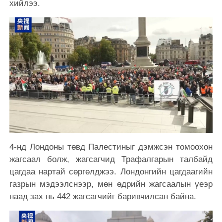
хийлээ.
4-нд Лондоны төвд Палестиныг дэмжсэн томоохон
жагсаал болж, жагсагчид Трафалгарын талбайд
цагдаа нартай сөргөлджээ. Лондонгийн цагдаагийн
газрын мэдээлснээр, мөн өдрийн жагсаалын үеэр
наад зах нь 442 жагсагчийг баривчилсан байна.