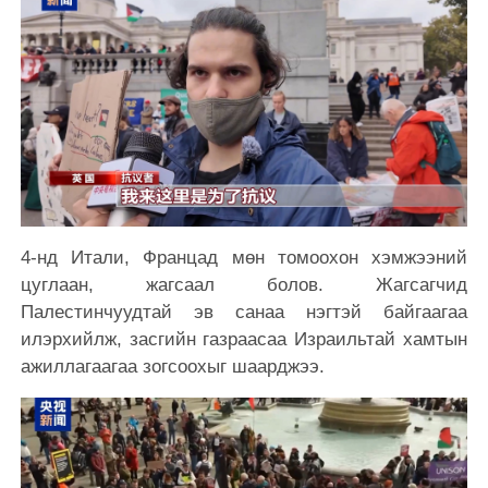
4-нд Итали, Францад мөн томоохон хэмжээний
цуглаан, жагсаал болов. Жагсагчид
Палестинчуудтай эв санаа нэгтэй байгаагаа
илэрхийлж, засгийн газраасаа Израильтай хамтын
ажиллагаагаа зогсоохыг шаарджээ.