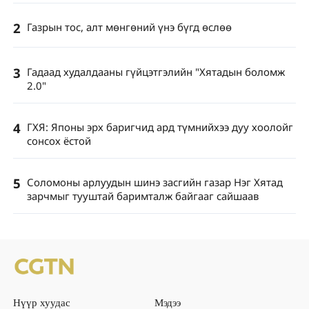
2
Газрын тос, алт мөнгөний үнэ бүгд өслөө
3
Гадаад худалдааны гүйцэтгэлийн "Хятадын боломж
2.0"
4
ГХЯ: Японы эрх баригчид ард түмнийхээ дуу хоолойг
сонсох ёстой
5
Соломоны арлуудын шинэ засгийн газар Нэг Хятад
зарчмыг тууштай баримталж байгааг сайшаав
Нүүр хуудас
Мэдээ