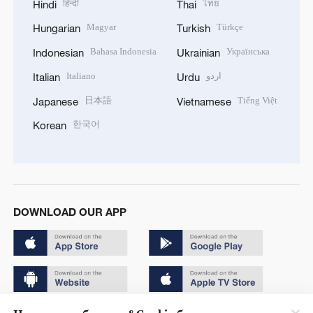
हिन्दी
ไทย
Hindi
Thai
Magyar
Türkçe
Hungarian
Turkish
Bahasa Indonesia
Українська
Indonesian
Ukrainian
Italiano
اردو
Italian
Urdu
日本語
Tiếng Việt
Japanese
Vietnamese
한국어
Korean
DOWNLOAD OUR APP