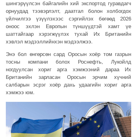
шингэрүүлсэн байгалийн хий экспортод гуравдагч
орнуудад тээвэрлэлт, даатгал болон холбогдох
үйлчилгээ үзүүлэхээс сэргийлэх бөгөөд 2026
оноос эхлэн Европын түншүүдтэй хамт үе
шаттайгаар хэрэгжүүлэх тухай Их Британийн
хэвлэл мэдээллийнхэн мэдээлжээ.
Энэ бол өнгөрсөн сард Оросын хоёр том газрын
тосны компани болох Роснефть, Лукойлд
ногдуулсан хориг арга хэмжээний дараа Их
Британийн зарласан Оросын эрчим хүчний
салбарын эсрэг хоёр дахь удаагийн хориг арга
хэмжээ юм.