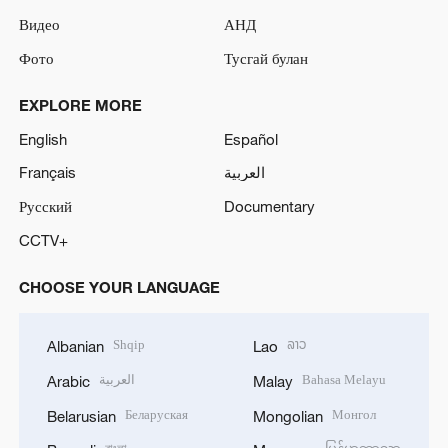
Видео
АНД
Фото
Тусгай булан
EXPLORE MORE
English
Español
Français
العربية
Русский
Documentary
CCTV+
CHOOSE YOUR LANGUAGE
Shqip
ລາວ
Albanian
Lao
العربية
Bahasa Melayu
Arabic
Malay
Беларуская
Монгол
Belarusian
Mongolian