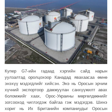
Купер G7-ийн гадаад хэргийн сайд нарын
уулзалтад оролцохоор Канадад явахаасаа өмнө
энэхүү мэдэгдлийг хийсэн. Энэ нь Оросын эрчим
хүчний экспортоор дамжуулан санхүүжилт авах
боломжийг хаах, Орос-Украины мөргөлдөөнийг
зогсооход чиглэгдэж байгаа гэж мэдэгдэв. Шинэ
хориг нь Их Британийн компаниудыг Оросын