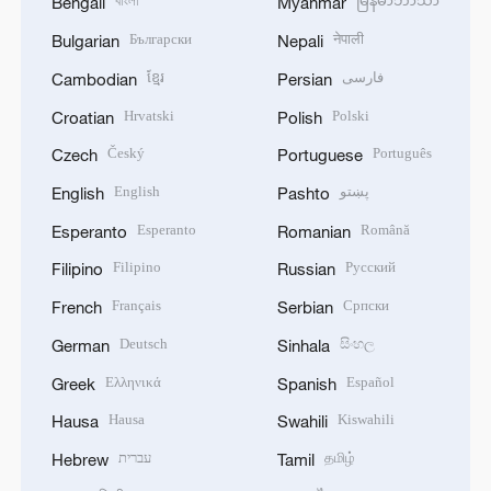
বাংলা
မြန်မာဘာသာ
Bengali
Myanmar
Български
नेपाली
Bulgarian
Nepali
ខ្មែរ
فارسی
Cambodian
Persian
Hrvatski
Polski
Croatian
Polish
Český
Português
Czech
Portuguese
English
پښتو
English
Pashto
Esperanto
Română
Esperanto
Romanian
Filipino
Русский
Filipino
Russian
Français
Српски
French
Serbian
Deutsch
සිංහල
German
Sinhala
Ελληνικά
Español
Greek
Spanish
Hausa
Kiswahili
Hausa
Swahili
עברית
தமிழ்
Hebrew
Tamil