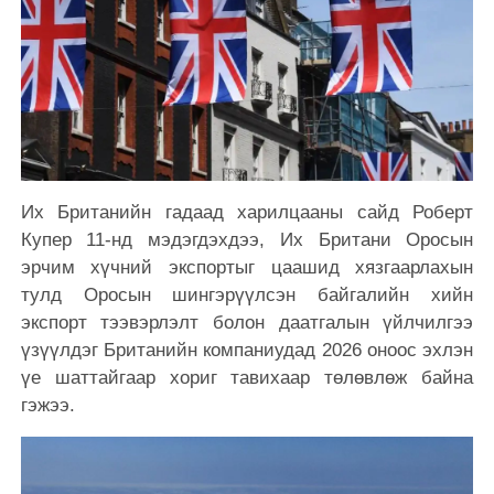
Их Британийн гадаад харилцааны сайд Роберт
Купер 11-нд мэдэгдэхдээ, Их Британи Оросын
эрчим хүчний экспортыг цаашид хязгаарлахын
тулд Оросын шингэрүүлсэн байгалийн хийн
экспорт тээвэрлэлт болон даатгалын үйлчилгээ
үзүүлдэг Британийн компаниудад 2026 оноос эхлэн
үе шаттайгаар хориг тавихаар төлөвлөж байна
гэжээ.