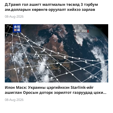
Д.Трамп гол ашигт малтмалын төсөлд 3 тэрбум
ам.долларын хөрөнгө оруулалт хийхээ зарлав
08-Aug-2026
Илон Маск: Украины цэргийнхэн Starlink-ийг
ашиглан Оросын доторх зорилтот газруудад цохилт
өгөхийг зөвшөөрөхгүй
08-Aug-2026