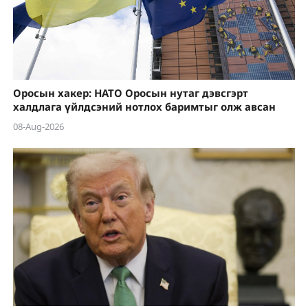
Оросын хакер: НАТО Оросын нутаг дэвсгэрт
халдлага үйлдсэний нотлох баримтыг олж авсан
08-Aug-2026