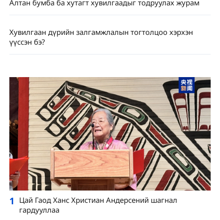
Алтан бумба ба хутагт хувилгаадыг тодруулах журам
Хувилгаан дүрийн залгамжлалын тогтолцоо хэрхэн
үүссэн бэ?
1
Цай Гаод Ханс Христиан Андерсений шагнал
гардууллаа