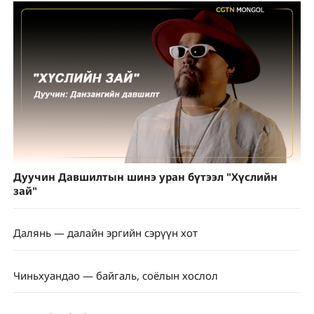
Дуучин Давшилтын шинэ уран бүтээл "Хүслийн
зай"
Далянь — далайн эргийн сэрүүн хот
Чиньхуандао — байгаль, соёлын хослол