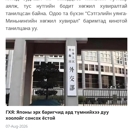
аялж, тус нутгийн бодит хөгжил хувиралтай
танилцсан байна. Одоо та бүхэн “Сэтгэлийн уянга-
Миньнингийн хөгжил хувирал” баримтад кинотой
танилцана уу.
ГХЯ: Японы эрх баригчид ард түмнийхээ дуу
хоолойг сонсох ёстой
07-Aug-2026