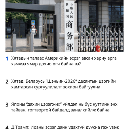
1
Хятадын талаас Америкийн эсрэг авсан хариу арга
хэмжээ ямар дохио өгч байна вэ?
2
Хятад, Беларусь “Шэньин-2026” десантын цэргийн
хамтарсан сургуулилалт зохион байгуулна
3
Японы “дахин цэрэгжих” үйлдэл нь бүс нутгийн энх
тайван, тогтвортой байдалд заналхийлж байна
4
Д.Трамп: Ираны эсрэг дайн удахгүй дуусна гэж үзэж