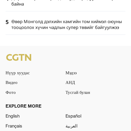
байна
5
Өвөр Монголд дэлхийн хамгийн том хиймэл оюуны
тооцоолох хүчин чадлын супер төвийг байгуулжээ
Нүүр хуудас
Мэдээ
Видео
АНД
Фото
Тусгай булан
EXPLORE MORE
English
Español
Français
العربية