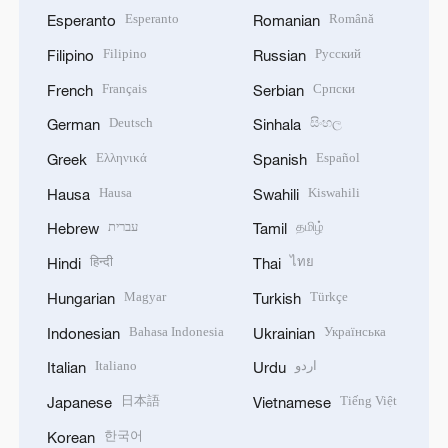
Esperanto
Română
Esperanto
Romanian
Filipino
Русский
Filipino
Russian
Français
Српски
French
Serbian
Deutsch
සිංහල
German
Sinhala
Ελληνικά
Español
Greek
Spanish
Hausa
Kiswahili
Hausa
Swahili
עברית
தமிழ்
Hebrew
Tamil
हिन्दी
ไทย
Hindi
Thai
Magyar
Türkçe
Hungarian
Turkish
Bahasa Indonesia
Українська
Indonesian
Ukrainian
Italiano
اردو
Italian
Urdu
日本語
Tiếng Việt
Japanese
Vietnamese
한국어
Korean