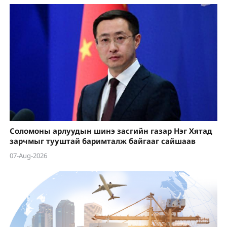
Соломоны арлуудын шинэ засгийн газар Нэг Хятад
зарчмыг тууштай баримталж байгааг сайшаав
07-Aug-2026