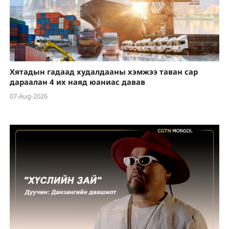
Хятадын гадаад худалдааны хэмжээ таван сар
дараалан 4 их наяд юаниас давав
07-Aug-2026