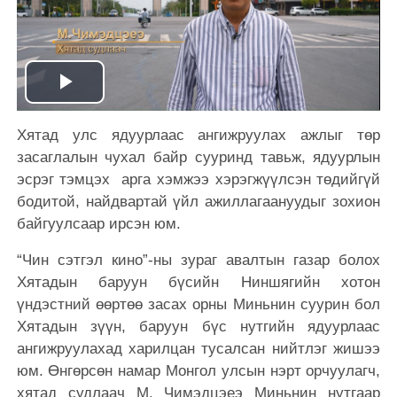
Play
Хятад улс ядуурлаас ангижруулах ажлыг төр
Video
засаглалын чухал байр сууринд тавьж, ядуурлын
эсрэг тэмцэх арга хэмжээ хэрэгжүүлсэн төдийгүй
бодитой, найдвартай үйл ажиллагаануудыг зохион
байгуулсаар ирсэн юм.
“Чин сэтгэл кино”-ны зураг авалтын газар болох
Хятадын баруун бүсийн Ниншягийн хотон
үндэстний өөртөө засах орны Миньнин суурин бол
Хятадын зүүн, баруун бүс нутгийн ядуурлаас
ангижруулахад харилцан тусалсан нийтлэг жишээ
юм. Өнгөрсөн намар Монгол улсын нэрт орчуулагч,
хятад судлаач М. Чимэдцэеэ Миньнин нутгаар