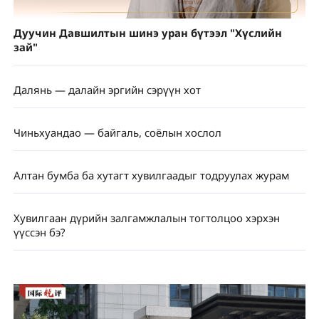
Дуучин Давшилтын шинэ уран бүтээл "Хүслийн
зай"
Далянь — далайн эргийн сэрүүн хот
Чиньхуандао — байгаль, соёлын хослол
Алтан бумба ба хутагт хувилгаадыг тодруулах журам
Хувилгаан дүрийн залгамжлалын тогтолцоо хэрхэн
үүссэн бэ?