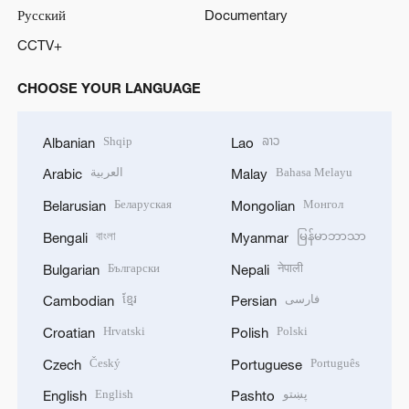
Русский
Documentary
CCTV+
CHOOSE YOUR LANGUAGE
Shqip
ລາວ
Albanian
Lao
العربية
Bahasa Melayu
Arabic
Malay
Беларуская
Монгол
Belarusian
Mongolian
বাংলা
မြန်မာဘာသာ
Bengali
Myanmar
Български
नेपाली
Bulgarian
Nepali
ខ្មែរ
فارسی
Cambodian
Persian
Hrvatski
Polski
Croatian
Polish
Český
Português
Czech
Portuguese
English
پښتو
English
Pashto