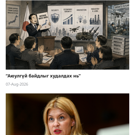
“Аюулгүй байдлыг худалдах нь”
07-Aug-2026