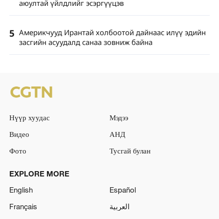
аюултай үйлдлийг эсэргүүцэв
5
Америкчууд Ирантай холбоотой дайнаас илүү эдийн
засгийн асуудалд санаа зовниж байна
Нүүр хуудас
Мэдээ
Видео
АНД
Фото
Тусгай булан
EXPLORE MORE
English
Español
Français
العربية