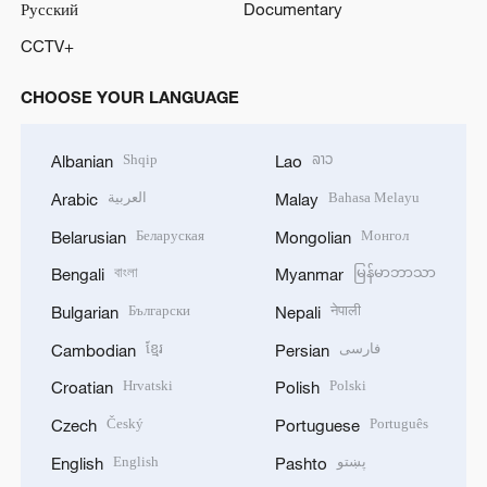
Русский
Documentary
CCTV+
CHOOSE YOUR LANGUAGE
Shqip
ລາວ
Albanian
Lao
العربية
Bahasa Melayu
Arabic
Malay
Беларуская
Монгол
Belarusian
Mongolian
বাংলা
မြန်မာဘာသာ
Bengali
Myanmar
Български
नेपाली
Bulgarian
Nepali
ខ្មែរ
فارسی
Cambodian
Persian
Hrvatski
Polski
Croatian
Polish
Český
Português
Czech
Portuguese
English
پښتو
English
Pashto