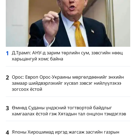
1
Д.Трамп: АНУ-д зарим төрлийн сум, зэвсгийн нөөц
харьцангуй хомс байна
2
Орос: Европ Орос-Украины мөргөлдөөнийг энхийн
замаар шийдвэрлэхийг хүсвэл зэвсэг нийлүүлэхээ
зогсоох ёстой
3
Өмнөд Суданы үндэсний тогтвортой байдлыг
хамгаалах ёстой гэж Хятадын тал онцлон тэмдэглэв
4
Японы Хирошимад иргэд жагсаж засгийн газрын