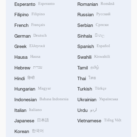
Esperanto
Română
Esperanto
Romanian
Filipino
Русский
Filipino
Russian
Français
Српски
French
Serbian
Deutsch
සිංහල
German
Sinhala
Ελληνικά
Español
Greek
Spanish
Hausa
Kiswahili
Hausa
Swahili
עברית
தமிழ்
Hebrew
Tamil
हिन्दी
ไทย
Hindi
Thai
Magyar
Türkçe
Hungarian
Turkish
Bahasa Indonesia
Українська
Indonesian
Ukrainian
Italiano
اردو
Italian
Urdu
日本語
Tiếng Việt
Japanese
Vietnamese
한국어
Korean