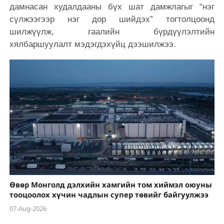
дамнасан худалдааны бүх шат дамжлагыг “нэг
сүлжээгээр нэг дор шийдэх” тогтолцоонд
шилжүүлж, гаалийн бүрдүүлэлтийн
хялбаршуулалт мэдэгдэхүйц дээшилжээ.
Өвөр Монголд дэлхийн хамгийн том хиймэл оюуны
тооцоолох хүчин чадлын супер төвийг байгуулжээ
07-Aug-2026