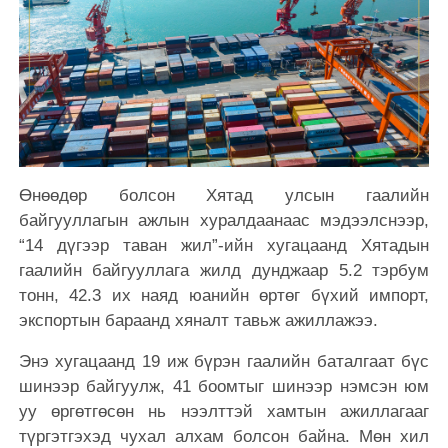
Өнөөдөр болсон Хятад улсын гаалийн
байгууллагын ажлын хуралдаанаас мэдээлснээр,
“14 дүгээр таван жил”-ийн хугацаанд Хятадын
гаалийн байгууллага жилд дунджаар 5.2 тэрбум
тонн, 42.3 их наяд юанийн өртөг бүхий импорт,
экспортын бараанд хяналт тавьж ажиллажээ.
Энэ хугацаанд 19 иж бүрэн гаалийн баталгаат бүс
шинээр байгуулж, 41 боомтыг шинээр нэмсэн юм
уу өргөтгөсөн нь нээлттэй хамтын ажиллагааг
түргэтгэхэд чухал алхам болсон байна. Мөн хил