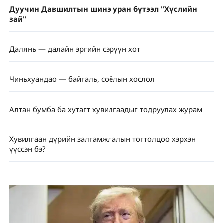
Дуучин Давшилтын шинэ уран бүтээл "Хүслийн
зай"
Далянь — далайн эргийн сэрүүн хот
Чиньхуандао — байгаль, соёлын хослол
Алтан бумба ба хутагт хувилгаадыг тодруулах журам
Хувилгаан дүрийн залгамжлалын тогтолцоо хэрхэн
үүссэн бэ?