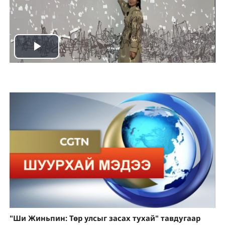
Play
Video
"Ши Жиньпин: Төр улсыг засах тухай" тавдугаар