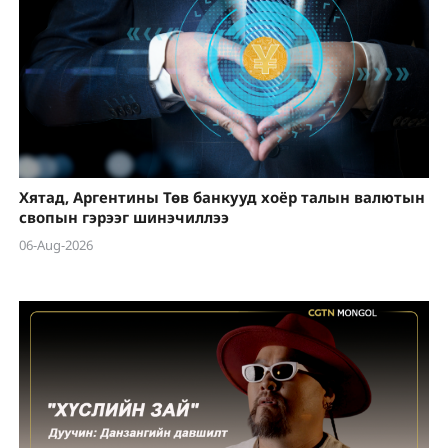
Хятад, Аргентины Төв банкууд хоёр талын валютын
свопын гэрээг шинэчиллээ
06-Aug-2026