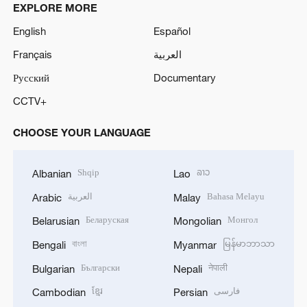
EXPLORE MORE
English
Español
Français
العربية
Русский
Documentary
CCTV+
CHOOSE YOUR LANGUAGE
Shqip
ລາວ
Albanian
Lao
العربية
Bahasa Melayu
Arabic
Malay
Беларуская
Монгол
Belarusian
Mongolian
বাংলা
မြန်မာဘာသာ
Bengali
Myanmar
Български
नेपाली
Bulgarian
Nepali
ខ្មែរ
فارسی
Cambodian
Persian