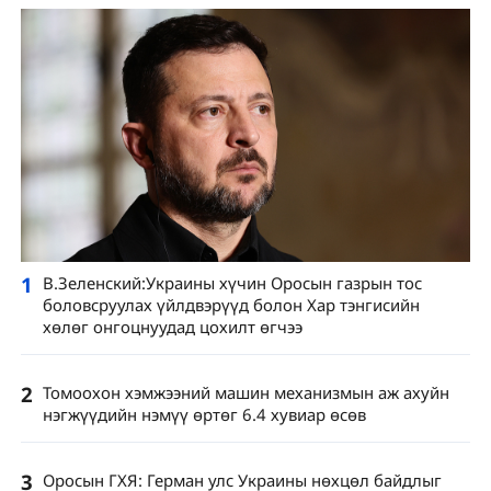
1
В.Зеленский:Украины хүчин Оросын газрын тос
боловсруулах үйлдвэрүүд болон Хар тэнгисийн
хөлөг онгоцнуудад цохилт өгчээ
2
Томоохон хэмжээний машин механизмын аж ахуйн
нэгжүүдийн нэмүү өртөг 6.4 хувиар өсөв
3
Оросын ГХЯ: Герман улс Украины нөхцөл байдлыг