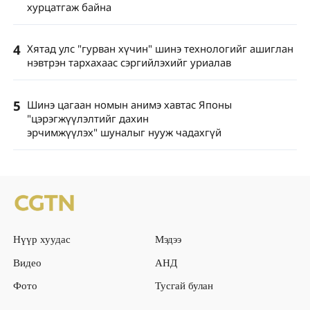
хурцатгаж байна
4
Хятад улс "гурван хүчин" шинэ технологийг ашиглан
нэвтрэн тархахаас сэргийлэхийг уриалав
5
Шинэ цагаан номын анимэ хавтас Японы
"цэрэгжүүлэлтийг дахин
эрчимжүүлэх" шуналыг нууж чадахгүй
Нүүр хуудас
Мэдээ
Видео
АНД
Фото
Тусгай булан