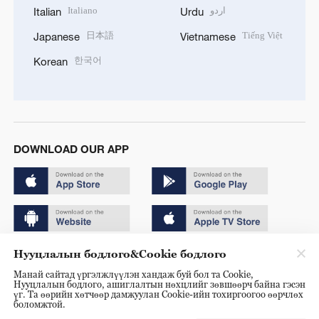
Italiano
اردو
Italian
Urdu
日本語
Tiếng Việt
Japanese
Vietnamese
한국어
Korean
DOWNLOAD OUR APP
Нууцлалын бодлого&Cookie бодлого
Copyright © 2024 CGTN.
Манай сайтад үргэлжлүүлэн хандаж буй бол та Cookie,
京ICP备20000184号
Нууцлалын бодлого, ашиглалтын нөхцлийг зөвшөөрч байна гэсэн
үг. Та өөрийн хөтчөөр дамжуулан Cookie-ийн тохиргоогоо өөрчлөх
京公网安备 11010502050052号
боломжтой.