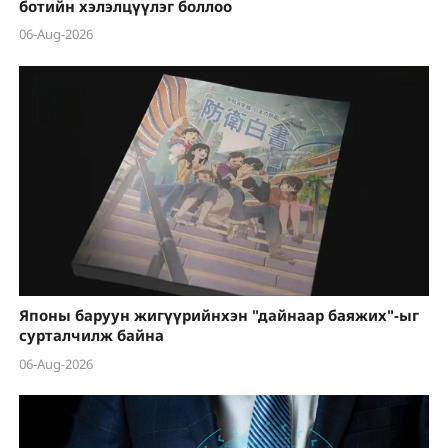
ботийн хэлэлцүүлэг боллоо
06-Aug-2026
Японы баруун жигүүрийнхэн "дайнаар баяжих"-ыг
сурталчилж байна
06-Aug-2026