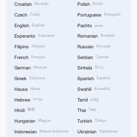
Hrvatski
Polski
Croatian
Polish
Český
Português
Czech
Portuguese
English
پښتو
English
Pashto
Esperanto
Română
Esperanto
Romanian
Filipino
Русский
Filipino
Russian
Français
Српски
French
Serbian
Deutsch
සිංහල
German
Sinhala
Ελληνικά
Español
Greek
Spanish
Hausa
Kiswahili
Hausa
Swahili
עברית
தமிழ்
Hebrew
Tamil
हिन्दी
ไทย
Hindi
Thai
Magyar
Türkçe
Hungarian
Turkish
Bahasa Indonesia
Українська
Indonesian
Ukrainian