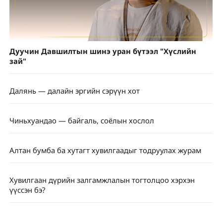
Дуучин Давшилтын шинэ уран бүтээл "Хүслийн
зай"
Далянь — далайн эргийн сэрүүн хот
Чиньхуандао — байгаль, соёлын хослол
Алтан бумба ба хутагт хувилгаадыг тодруулах журам
Хувилгаан дүрийн залгамжлалын тогтолцоо хэрхэн
үүссэн бэ?