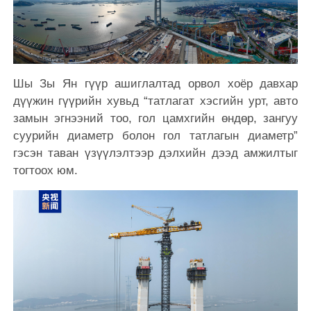
Шы Зы Ян гүүр ашиглалтад орвол хоёр давхар
дүүжин гүүрийн хувьд “татлагат хэсгийн урт, авто
замын эгнээний тоо, гол цамхгийн өндөр, зангуу
суурийн диаметр болон гол татлагын диаметр”
гэсэн таван үзүүлэлтээр дэлхийн дээд амжилтыг
тогтоох юм.