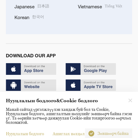
日本語
Tiếng Việt
Japanese
Vietnamese
한국어
Korean
DOWNLOAD OUR APP
Нууцлалын бодлого&Cookie бодлого
Copyright © 2024 CGTN.
Манай сайтад үргэлжлүүлэн хандаж буй бол та Cookie,
京ICP备20000184号
Нууцлалын бодлого, ашиглалтын нөхцлийг зөвшөөрч байна гэсэн
үг. Та өөрийн хөтчөөр дамжуулан Cookie-ийн тохиргоогоо өөрчлөх
京公网安备 11010502050052号
боломжтой.
Disinformation report hotline: 010-85061466
Зөвшөөрч байна
Нууцлалын бодлого
Ашиглах нөхцөл