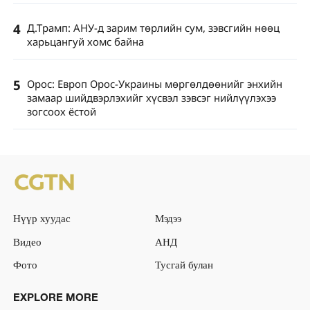
4
Д.Трамп: АНУ-д зарим төрлийн сум, зэвсгийн нөөц
харьцангуй хомс байна
5
Орос: Европ Орос-Украины мөргөлдөөнийг энхийн
замаар шийдвэрлэхийг хүсвэл зэвсэг нийлүүлэхээ
зогсоох ёстой
Нүүр хуудас
Мэдээ
Видео
АНД
Фото
Тусгай булан
EXPLORE MORE