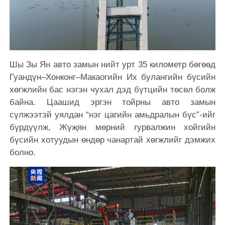
Шы Зы Ян авто замын нийт урт 35 километр бөгөөд
Гуандүн–Хонконг–Макаогийн Их булангийн бүсийн
хөгжлийн бас нэгэн чухал дэд бүтцийн төсөл болж
байна. Цаашид эргэн тойрны авто замын
сүлжээтэй уялдан “нэг цагийн амьдралын бүс”-ийг
бүрдүүлж, Жүҗян мөрний гурвалжин хойгийн
бүсийн хотуудын өндөр чанартай хөгжлийг дэмжих
болно.