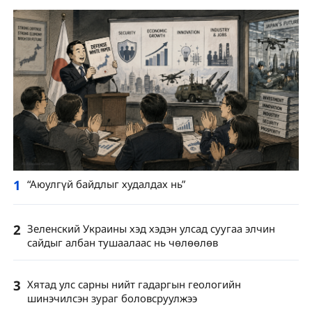
1
“Аюулгүй байдлыг худалдах нь”
2
Зеленский Украины хэд хэдэн улсад суугаа элчин
сайдыг албан тушаалаас нь чөлөөлөв
3
Хятад улс сарны нийт гадаргын геологийн
шинэчилсэн зураг боловсруулжээ