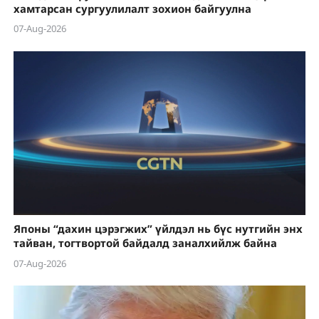
хамтарсан сургуулилалт зохион байгуулна
07-Aug-2026
Японы “дахин цэрэгжих” үйлдэл нь бүс нутгийн энх
тайван, тогтвортой байдалд заналхийлж байна
07-Aug-2026