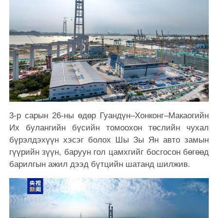
3-р сарын 26-ны өдөр Гуандүн–Хонконг–Макаогийн
Их булангийн бүсийн томоохон төслийн чухал
бүрэлдэхүүн хэсэг болох Шы Зы Ян авто замын
гүүрийн зүүн, баруун гол цамхгийг босгосон бөгөөд
барилгын ажил дээд бүтцийн шатанд шилжив.