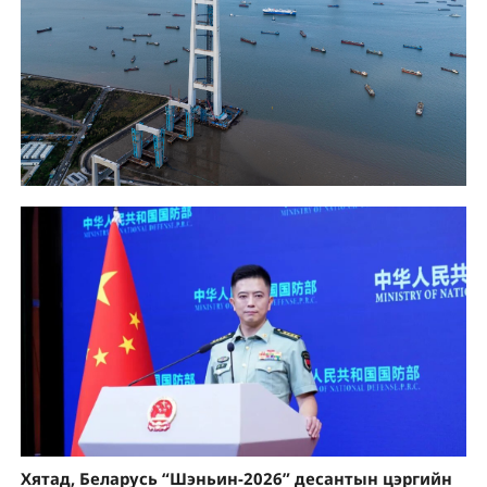
Хятад, Беларусь “Шэньин-2026” десантын цэргийн