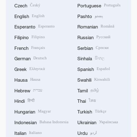
Český
Português
Czech
Portuguese
English
پښتو
English
Pashto
Esperanto
Română
Esperanto
Romanian
Filipino
Русский
Filipino
Russian
Français
Српски
French
Serbian
Deutsch
සිංහල
German
Sinhala
Ελληνικά
Español
Greek
Spanish
Hausa
Kiswahili
Hausa
Swahili
עברית
தமிழ்
Hebrew
Tamil
हिन्दी
ไทย
Hindi
Thai
Magyar
Türkçe
Hungarian
Turkish
Bahasa Indonesia
Українська
Indonesian
Ukrainian
Italiano
اردو
Italian
Urdu