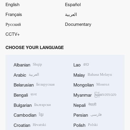
English
Español
Français
العربية
Русский
Documentary
CCTV+
CHOOSE YOUR LANGUAGE
Shqip
ລາວ
Albanian
Lao
العربية
Bahasa Melayu
Arabic
Malay
Беларуская
Монгол
Belarusian
Mongolian
বাংলা
မြန်မာဘာသာ
Bengali
Myanmar
Български
नेपाली
Bulgarian
Nepali
ខ្មែរ
فارسی
Cambodian
Persian
Hrvatski
Polski
Croatian
Polish