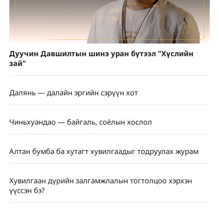
Дуучин Давшилтын шинэ уран бүтээл "Хүслийн
зай"
Далянь — далайн эргийн сэрүүн хот
Чиньхуандао — байгаль, соёлын хослол
Алтан бумба ба хутагт хувилгаадыг тодруулах журам
Хувилгаан дүрийн залгамжлалын тогтолцоо хэрхэн
үүссэн бэ?