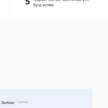
5
бүгд өслөө
Serbian
Српски