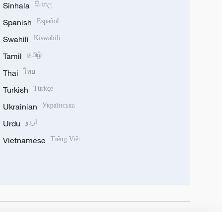
Sinhala
සිංහල
Spanish
Español
Swahili
Kiswahili
Tamil
தமிழ்
Thai
ไทย
Turkish
Türkçe
Ukrainian
Українська
Urdu
اردو
Vietnamese
Tiếng Việt