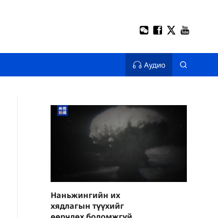
Аудио
Наньжингийн их
хядлагын түүхийг
өөрчлөх боломжгүй