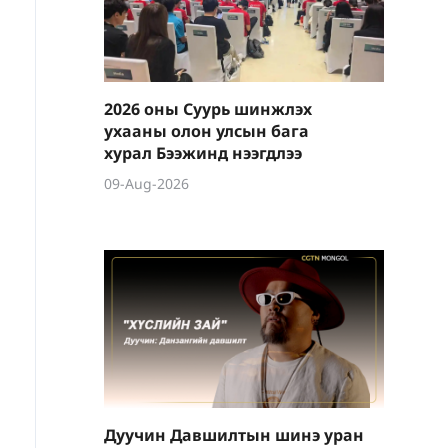
2026 оны Суурь шинжлэх
ухааны олон улсын бага
хурал Бээжинд нээгдлээ
09-Aug-2026
Дуучин Давшилтын шинэ уран