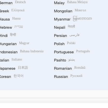
German
Deutsch
Malay
Bahasa Melayu
Greek
Ελληνικά
Mongolian
Монгол
Hausa
Hausa
Myanmar
မြန်မာဘာသာ
Hebrew
עברית
Nepali
नेपाली
Hindi
हिन्दी
Persian
فارسی
Hungarian
Magyar
Polish
Polski
Indonesian
Bahasa Indonesia
Portuguese
Português
Italian
Italiano
Pashto
پښتو
Japanese
日本語
Romanian
Română
Korean
한국어
Russian
Русский