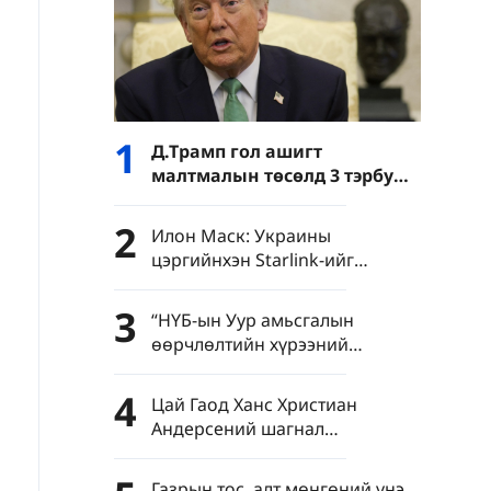
1
Д.Трамп гол ашигт
малтмалын төсөлд 3 тэрбум
ам.долларын хөрөнгө
оруулалт хийхээ зарлав
2
Илон Маск: Украины
цэргийнхэн Starlink-ийг
ашиглан Оросын доторх
зорилтот газруудад цохилт
3
“НҮБ-ын Уур амьсгалын
өгөхийг зөвшөөрөхгүй
өөрчлөлтийн хүрээний
конвенц”-ын гүйцэтгэх нарийн
бичгийн даргатай хийсэн
4
Цай Гаод Ханс Христиан
ярилцлага
Андерсений шагнал
гардууллаа
Газрын тос, алт мөнгөний үнэ