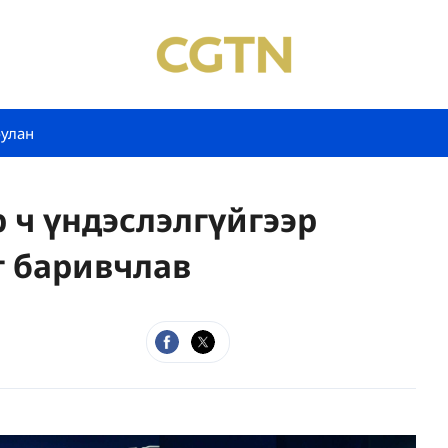
булан
 ч үндэслэлгүйгээр
г баривчлав