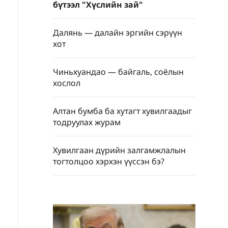
бүтээл "Хүслийн зай"
Далянь — далайн эргийн сэрүүн
хот
Чиньхуандао — байгаль, соёлын
хослол
Алтан бумба ба хутагт хувилгаадыг
тодруулах журам
Хувилгаан дүрийн залгамжлалын
тогтолцоо хэрхэн үүссэн бэ?