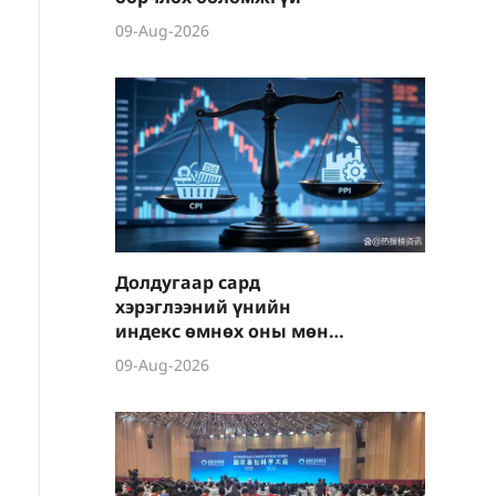
09-Aug-2026
Долдугаар сард
хэрэглээний үнийн
индекс өмнөх оны мөн
үеэс 0.5%-иар өсөв
09-Aug-2026