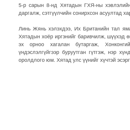
5-р сарын 8-нд Хятадын ГХЯ-ны хэвлэлий
даргалж, сэтгүүлчийн сонирхсон асуултад ха
Линь Жянь хэлэхдээ, Их Британийн тал ям
Хятадын хоёр иргэнийг баривчилж, шүүхэд өг
эх орноо хагалан бутаргаж, Хонконги
үндэслэлгүйгээр буруутган гүтгэж, нэр хү
оролдлого юм. Хятад улс үүнийг хүчтэй эсэрг