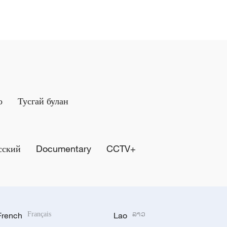
о
Тусгай булан
сский
Documentary
CCTV+
French
Français
Lao
ລາວ