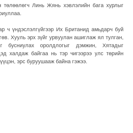
н төлөөлөгч Линь Жянь хэвлэлийн бага хурлыг
риуллаа.
ар ч үндэслэлгүйгээр Их Британид амьдарч буй
өв. Хууль эрх зүйг урвуулан ашиглаж ял тулган,
йг бусниулах оролдлогыг дэмжин, Хятадыг
ндэд халдаж байгаа нь тэр чигээрээ улс төрийн
үүцэн, эрс буруушааж байна гэжээ.