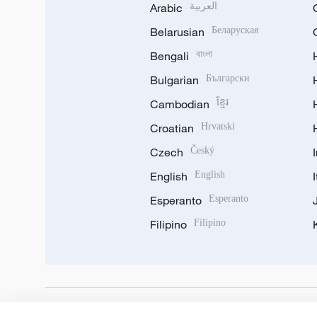
Arabic
العربية
Belarusian
Беларуская
Bengali
বাংলা
Bulgarian
Български
Cambodian
ខ្មែរ
Croatian
Hrvatski
Czech
Český
English
English
Esperanto
Esperanto
Filipino
Filipino