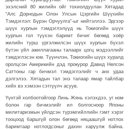
эхэлсний 80 жилийн ойг тохиолдуулан Хятадад
“Алс Дорнодын Олон Улсын Цэргийн Шүүхийн
Тэмдэглэл: Бүрэн Орчуулга”-ыг нийтэллээ. Эдгээр
шүүх хурлын тэмдэглэлүүд нь Токиогийн шүүх
хурлын гол түүхэн баримт бичиг бөгөөд хоёр
жилийн турш үргэлжилсэн шүүх хурлын бүхэл
бүтэн үйл ажиллагааны талаарх цогц мэдээллийг
тэмдэглэсэн юм. Түүнчлэн, Токиогийн шүүх хуралд
оролцсон Америкийн дэд прокурор Давид Нелсон
Саттоны гар бичмэл тэмдэглэлийг ч анх удаа
дэлгэлээ. Хятадын тал энэ талаар ямар тайлбар
хийх вэ хэмээн сэтгүүлч асуув.
Үүнтэй холбоотойгоор Линь Жянь хэлэхдээ, уг ном
болон гар бичмэлийг ил болгосноор Японы
милитаризмын үйлдсэн түрэмгийллийн гэмт хэрэг
тооцоод баршгүй олон бөгөөд няцаашгүй нотлох
баримтаар нотлогдсоныг дахин харуулж байна.