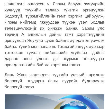
Наян жил өнгөрсөн ч Японы баруун жигүүрийн
хүчнүүд түүхийн талаар гүнзгий эргэцүүлэн
бодохгүй, түрэмгийллийн гэмт хэргийг цайруулж,
Японы нийгэмд гажуудсан түүхэн үзэл бодлыг
төлөвшүүлэхийг их хичээж байна. Зарим улс
төрчид А ангиллын дайны гэмт хэрэгтнүүдийг
оршуулсан Ясукуни сүмд байнга хүндэтгэл үзүүлж
байна. Үүний мөн чанар нь Токиогийн шүүх хурлаар
тогтоосон түүхэн шийдвэрийг үгүйсгэх, дайны
дараах олон улсын дэг журмыг эсэргүүцэх
оролдлого хийж байгаа хэрэг юм гэжээ.
Линь Жянь хэлэхдээ, түүхийн үнэнийг арилгаж
болохгүй, шударга ёсны суурийг бүдгэрүүлж
болохгүй гэжээ.