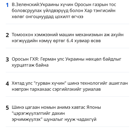
1
В.Зеленский:Украины хүчин Оросын газрын тос
боловсруулах үйлдвэрүүд болон Хар тэнгисийн
хөлөг онгоцнуудад цохилт өгчээ
2
Томоохон хэмжээний машин механизмын аж ахуйн
нэгжүүдийн нэмүү өртөг 6.4 хувиар өсөв
3
Оросын ГХЯ: Герман улс Украины нөхцөл байдлыг
хурцатгаж байна
4
Хятад улс "гурван хүчин" шинэ технологийг ашиглан
нэвтрэн тархахаас сэргийлэхийг уриалав
5
Шинэ цагаан номын анимэ хавтас Японы
"цэрэгжүүлэлтийг дахин
эрчимжүүлэх" шуналыг нууж чадахгүй