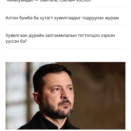
Алтан бумба ба хутагт хувилгаадыг тодруулах журам
Хувилгаан дүрийн залгамжлалын тогтолцоо хэрхэн
үүссэн бэ?