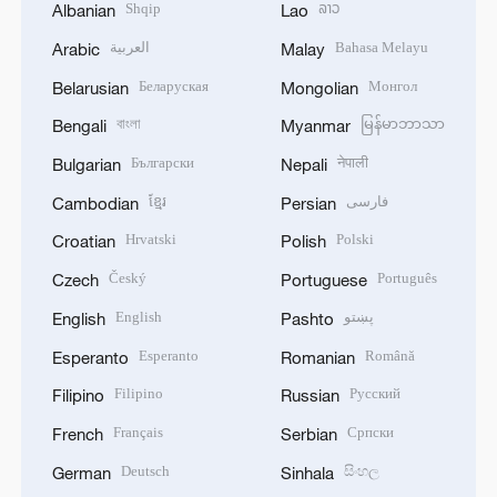
Shqip
ລາວ
Albanian
Lao
العربية
Bahasa Melayu
Arabic
Malay
Беларуская
Монгол
Belarusian
Mongolian
বাংলা
မြန်မာဘာသာ
Bengali
Myanmar
Български
नेपाली
Bulgarian
Nepali
ខ្មែរ
فارسی
Cambodian
Persian
Hrvatski
Polski
Croatian
Polish
Český
Português
Czech
Portuguese
English
پښتو
English
Pashto
Esperanto
Română
Esperanto
Romanian
Filipino
Русский
Filipino
Russian
Français
Српски
French
Serbian
Deutsch
සිංහල
German
Sinhala