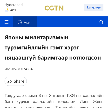
Hyderabad
Language
42°C
Mumbai
31°C
Аудио
Японы милитаризмын
түрэмгийллийн гэмт хэрэг
няцаашгүй баримтаар нотлогдсон
2026-05-08 10:48:26
Share
Тавдугаар сарын 8-ны Хятадын ГХЯ-ны хэвлэлийн
бага хурлыг хэвлэлийн төлөөлөгч Линь Жянь
даргалан хуралдуулав. Токиогийн шүүх хурал