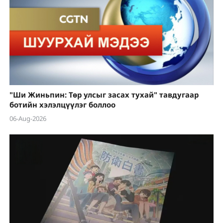
"Ши Жиньпин: Төр улсыг засах тухай" тавдугаар
ботийн хэлэлцүүлэг боллоо
06-Aug-2026