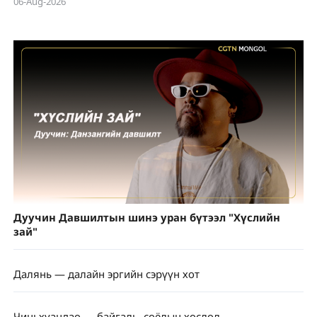
06-Aug-2026
Дуучин Давшилтын шинэ уран бүтээл "Хүслийн
зай"
Далянь — далайн эргийн сэрүүн хот
Чиньхуандао — байгаль, соёлын хослол