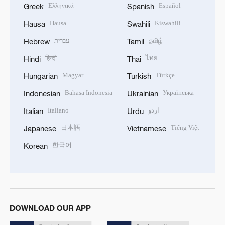
Ελληνικά
Español
Greek
Spanish
Hausa
Kiswahili
Hausa
Swahili
עברית
தமிழ்
Hebrew
Tamil
हिन्दी
ไทย
Hindi
Thai
Magyar
Türkçe
Hungarian
Turkish
Bahasa Indonesia
Українська
Indonesian
Ukrainian
Italiano
اردو
Italian
Urdu
日本語
Tiếng Việt
Japanese
Vietnamese
한국어
Korean
DOWNLOAD OUR APP