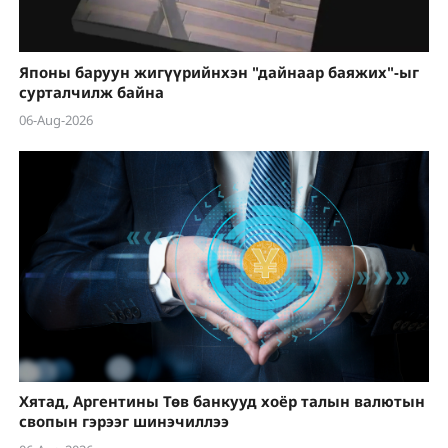
Японы баруун жигүүрийнхэн "дайнаар баяжих"-ыг
сурталчилж байна
06-Aug-2026
Хятад, Аргентины Төв банкууд хоёр талын валютын
свопын гэрээг шинэчиллээ