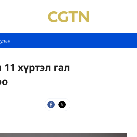
булан
 11 хүртэл гал
оо