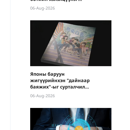
боллоо
06-Aug-2026
Японы баруун
жигүүрийнхэн "дайнаар
баяжих"-ыг сурталчилж
байна
06-Aug-2026