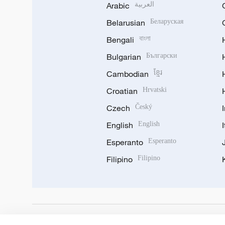
Arabic
العربية
Belarusian
Беларуская
Bengali
বাংলা
Bulgarian
Български
Cambodian
ខ្មែរ
Croatian
Hrvatski
Czech
Český
English
English
Esperanto
Esperanto
Filipino
Filipino