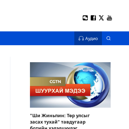
Аудио
"Ши Жиньпин: Төр улсыг
засах тухай" тавдугаар
ботийн хэлэлцүүлэг