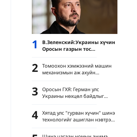
1
В.Зеленский:Украины хүчин
Оросын газрын тос
боловсруулах үйлдвэрүүд
болон Хар тэнгисийн хөлөг
2
Томоохон хэмжээний машин
онгоцнуудад цохилт өгчээ
механизмын аж ахуйн
нэгжүүдийн нэмүү өртөг 6.4
хувиар өсөв
3
Оросын ГХЯ: Герман улс
Украины нөхцөл байдлыг
хурцатгаж байна
4
Хятад улс "гурван хүчин" шинэ
технологийг ашиглан нэвтрэн
тархахаас сэргийлэхийг
уриалав
Шинэ цагаан номын анимэ