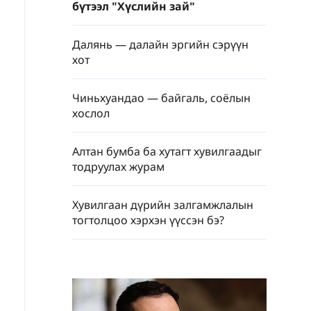
бүтээл "Хүслийн зай"
Далянь — далайн эргийн сэрүүн
хот
Чиньхуандао — байгаль, соёлын
хослол
Алтан бумба ба хутагт хувилгаадыг
тодруулах журам
Хувилгаан дүрийн залгамжлалын
тогтолцоо хэрхэн үүссэн бэ?