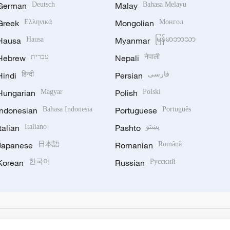
German
Deutsch
Malay
Bahasa Melayu
Greek
Ελληνικά
Mongolian
Монгол
Hausa
Hausa
Myanmar
မြန်မာဘာသာ
Hebrew
עברית
Nepali
नेपाली
Hindi
हिन्दी
Persian
فارسی
Hungarian
Magyar
Polish
Polski
Indonesian
Bahasa Indonesia
Portuguese
Português
Italian
Italiano
Pashto
پښتو
Japanese
日本語
Romanian
Română
Korean
한국어
Russian
Русский