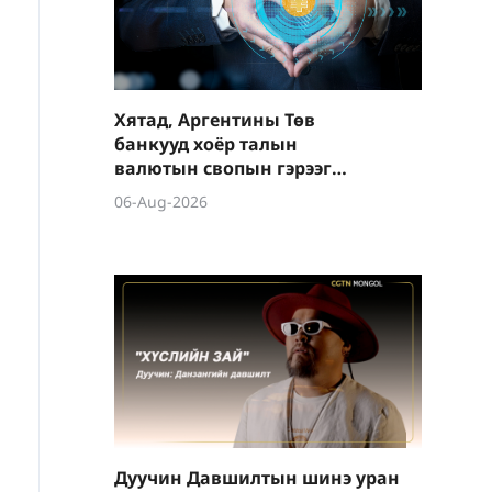
Хятад, Аргентины Төв
банкууд хоёр талын
валютын свопын гэрээг
шинэчиллээ
06-Aug-2026
Дуучин Давшилтын шинэ уран