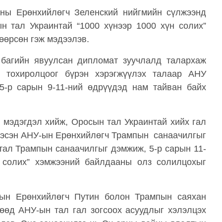
ины Ерөнхийлөгч Зеленский нийгмийн сүлжээнд
н тал Украинтай “1000 хүнээр 1000 хүн солих”
өөрсөн гэж мэдээлэв.
 багийн явуулсан дипломат зуучлалд талархаж
ү тохиролцоог бүрэн хэрэгжүүлэх талаар АНУ
 5-р сарын 9-11-ний өдрүүдэд нам тайван байх
 мэдэгдэл хийж, Оросын тал Украинтай хийх гал
х гэсэн АНУ-ын Ерөнхийлөгч Трампын санаачилгыг
тал Трампын санаачилгыг дэмжиж, 5-р сарын 11-
н солих” хэмжээний байлдааны олз солилцохыг
сын Ерөнхийлөгч Путин болон Трампын саяхан
гөөд АНУ-ын тал гал зогсоох асуудлыг хэлэлцэх