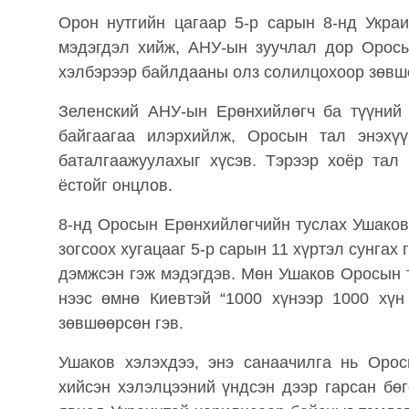
Орон нутгийн цагаар 5-р сарын 8-нд Укра
мэдэгдэл хийж, АНУ-ын зуучлал дор Оросы
хэлбэрээр байлдааны олз солилцохоор зөвш
Зеленский АНУ-ын Ерөнхийлөгч ба түүний
байгаагаа илэрхийлж, Оросын тал энэхү
баталгаажуулахыг хүсэв. Тэрээр хоёр тал
ёстойг онцлов.
8-нд Оросын Ерөнхийлөгчийн туслах Ушаков
зогсоох хугацааг 5-р сарын 11 хүртэл сунга
дэмжсэн гэж мэдэгдэв. Мөн Ушаков Оросын 
нээс өмнө Киевтэй “1000 хүнээр 1000 хү
зөвшөөрсөн гэв.
Ушаков хэлэхдээ, энэ санаачилга нь Оро
хийсэн хэлэлцээний үндсэн дээр гарсан бө