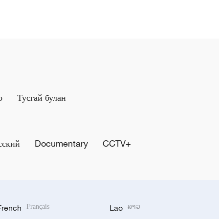
о
Тусгай булан
сский
Documentary
CCTV+
French
Français
Lao
ລາວ