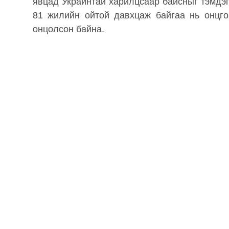
явцад Украинтай харилцсаар байсныг тэмдэ
81 жилийн ойтой давхцаж байгаа нь онцго
онцолсон байна.