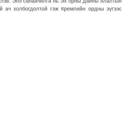
глэв. Энэ санаачилга нь Эх орны дайны ялалтын
й ач холбогдолтой гэж Кремлийн ордны зүгээс