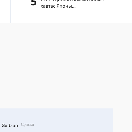
5
хавтас Японы
"цэрэгжүүлэлтийг дахин
эрчимжүүлэх" шуналыг нууж
чадахгүй
Serbian
Српски