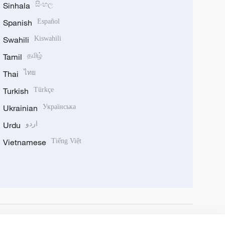
Sinhala
සිංහල
Spanish
Español
Swahili
Kiswahili
Tamil
தமிழ்
Thai
ไทย
Turkish
Türkçe
Ukrainian
Українська
Urdu
اردو
Vietnamese
Tiếng Việt