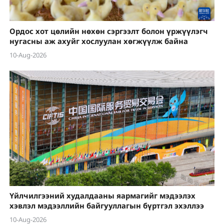
Ордос хот цөлийн нөхөн сэргээлт болон үржүүлэгч
нугасны аж ахуйг хослуулан хөгжүүлж байна
10-Aug-2026
Үйлчилгээний худалдааны яармагийг мэдээлэх
хэвлэл мэдээллийн байгууллагын бүртгэл эхэллээ
10-Aug-2026