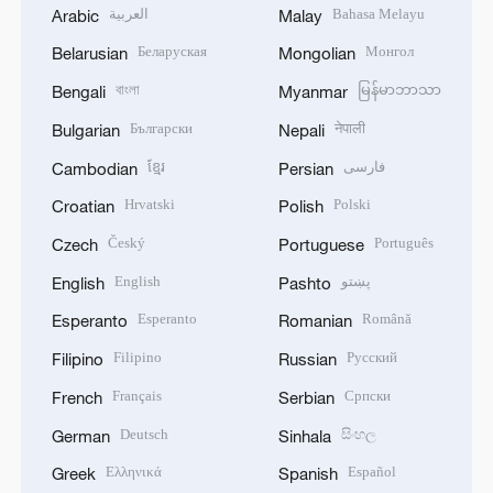
العربية
Bahasa Melayu
Arabic
Malay
Беларуская
Монгол
Belarusian
Mongolian
বাংলা
မြန်မာဘာသာ
Bengali
Myanmar
Български
नेपाली
Bulgarian
Nepali
ខ្មែរ
فارسی
Cambodian
Persian
Hrvatski
Polski
Croatian
Polish
Český
Português
Czech
Portuguese
English
پښتو
English
Pashto
Esperanto
Română
Esperanto
Romanian
Filipino
Русский
Filipino
Russian
Français
Српски
French
Serbian
Deutsch
සිංහල
German
Sinhala
Ελληνικά
Español
Greek
Spanish