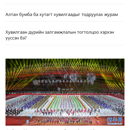
Алтан бумба ба хутагт хувилгаадыг тодруулах журам
Хувилгаан дүрийн залгамжлалын тогтолцоо хэрхэн
үүссэн бэ?