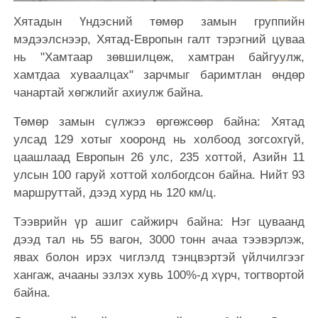
Хятадын Үндэсний төмөр замын группийн
мэдээлснээр, Хятад-Европын галт тэрэгний цуваа
нь "Хамтаар зөвшилцөж, хамтран байгуулж,
хамтдаа хуваалцах" зарчмыг баримтлан өндөр
чанартай хөгжлийг ахиулж байна.
Төмөр замын сүлжээ өргөжсөөр байна: Хятад
улсад 129 хотыг хооронд нь холбоод зогсохгүй,
цаашлаад Европын 26 улс, 235 хоттой, Азийн 11
улсын 100 гаруй хоттой холбогдсон байна. Нийт 93
маршруттай, дээд хурд нь 120 км/ц.
Тээврийн үр ашиг сайжирч байна: Нэг цуваанд
дээд тал нь 55 вагон, 3000 тонн ачаа тээвэрлэж,
явах болон ирэх чиглэлд тэнцвэртэй үйлчилгээг
хангаж, ачааны эзлэх хувь 100%-д хүрч, тогтвортой
байна.