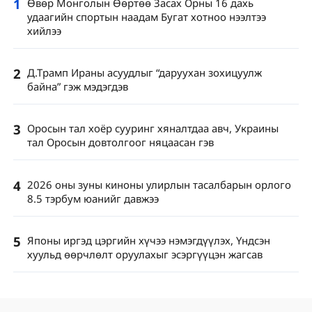
1
Өвөр Монголын Өөртөө Засах Орны 16 дахь
удаагийн спортын наадам Бугат хотноо нээлтээ
хийлээ
2
Д.Трамп Ираны асуудлыг “даруухан зохицуулж
байна” гэж мэдэгдэв
3
Оросын тал хоёр сууринг хяналтдаа авч, Украины
тал Оросын довтолгоог няцаасан гэв
4
2026 оны зуны киноны улирлын тасалбарын орлого
8.5 тэрбум юанийг давжээ
5
Японы иргэд цэргийн хүчээ нэмэгдүүлэх, Үндсэн
хуульд өөрчлөлт оруулахыг эсэргүүцэн жагсав