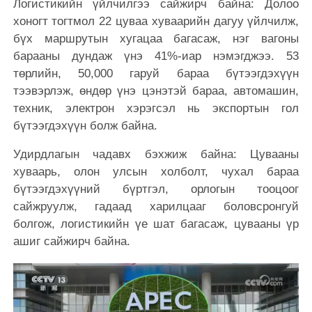
Логистикийн үйлчилгээ сайжирч байна: Долоо
хоногт тогтмол 22 цуваа хуваарийн дагуу үйлчилж,
бүх маршрутын хугацаа багасаж, нэг вагоны
барааны дундаж үнэ 41%-иар нэмэгджээ. 53
төрлийн, 50,000 гаруй бараа бүтээгдэхүүн
тээвэрлэж, өндөр үнэ цэнэтэй бараа, автомашин,
техник, электрон хэрэгсэл нь экспортын гол
бүтээгдэхүүн болж байна.
Удирдлагын чадавх бэхжиж байна: Цувааны
хуваарь, олон улсын холболт, чухал бараа
бүтээгдэхүүний бүртгэл, орлогын тооцоог
сайжруулж, гадаад харилцааг боловсронгуй
болгож, логистикийн үе шат багасаж, цувааны үр
ашиг сайжирч байна.