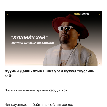
Дуучин Давшилтын шинэ уран бүтээл "Хүслийн
зай"
Далянь — далайн эргийн сэрүүн хот
Чиньхуандао — байгаль, соёлын хослол