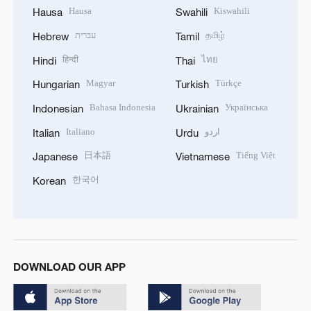
Hausa
Kiswahili
Hausa
Swahili
עברית
தமிழ்
Hebrew
Tamil
हिन्दी
ไทย
Hindi
Thai
Magyar
Türkçe
Hungarian
Turkish
Bahasa Indonesia
Українська
Indonesian
Ukrainian
Italiano
اردو
Italian
Urdu
日本語
Tiếng Việt
Japanese
Vietnamese
한국어
Korean
DOWNLOAD OUR APP