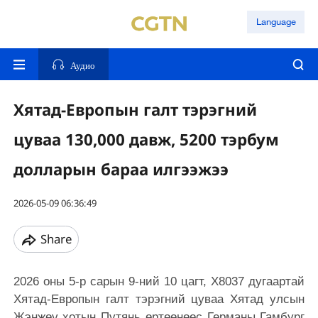
Language
Аудио
Хятад-Европын галт тэрэгний
цуваа 130,000 давж, 5200 тэрбум
долларын бараа илгээжээ
2026-05-09 06:36:49
Share
2026 оны 5-р сарын 9-ний 10 цагт, X8037 дугаартай
Хятад-Европын галт тэрэгний цуваа Хятад улсын
Жэнжөү хотын Пүтянь өртөөнөөс Германы Гамбург