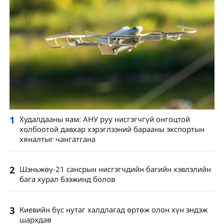
1
Худалдааны яам: АНУ руу нисгэгчгүй онгоцтой
холбоотой давхар хэрэглээний барааны экспортын
хяналтыг чангатгана
2
Шэньжөү-21 сансрын нисгэгчдийн багийн хэвлэлийн
бага хурал Бээжинд болов
3
Киевийн бүс нутаг халдлагад өртөж олон хүн эндэж
шархдав