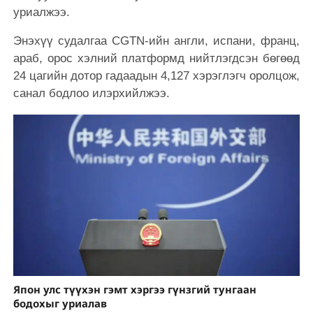
уриалжээ.
Энэхүү судалгаа CGTN-ийн англи, испани, франц,
араб, орос хэлний платформд нийтлэгдсэн бөгөөд
24 цагийн дотор гадаадын 4,127 хэрэглэгч оролцож,
санал бодлоо илэрхийлжээ.
Япон улс түүхэн гэмт хэргээ гүнзгий тунгаан
бодохыг уриалав