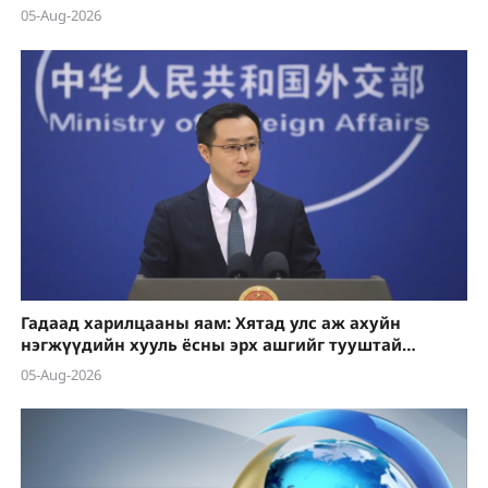
05-Aug-2026
Гадаад харилцааны яам: Хятад улс аж ахуйн
нэгжүүдийн хууль ёсны эрх ашгийг тууштай
хамгаална
05-Aug-2026