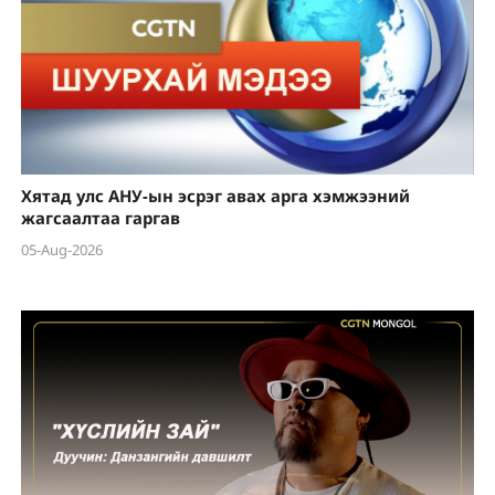
Хятад улс АНУ-ын эсрэг авах арга хэмжээний
жагсаалтаа гаргав
05-Aug-2026