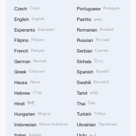
Český
Português
Czech
Portuguese
English
پښتو
English
Pashto
Esperanto
Română
Esperanto
Romanian
Filipino
Русский
Filipino
Russian
Français
Српски
French
Serbian
Deutsch
සිංහල
German
Sinhala
Ελληνικά
Español
Greek
Spanish
Hausa
Kiswahili
Hausa
Swahili
עברית
தமிழ்
Hebrew
Tamil
हिन्दी
ไทย
Hindi
Thai
Magyar
Türkçe
Hungarian
Turkish
Bahasa Indonesia
Українська
Indonesian
Ukrainian
Italiano
اردو
Italian
Urdu