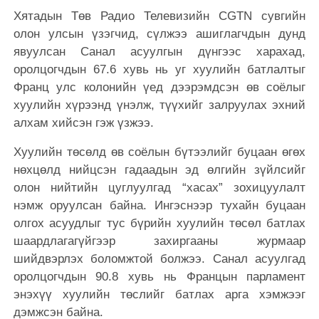
Хятадын Төв Радио Телевизийн CGTN сувгийн
олон улсын үзэгчид, сүлжээ ашиглагчдын дунд
явуулсан Санал асуулгын дүнгээс харахад,
оролцогчдын 67.6 хувь нь уг хуулийн батлалтыг
Франц улс колонийн үед дээрэмдсэн өв соёлыг
хуулийн хүрээнд үнэлж, түүхийг залруулах эхний
алхам хийсэн гэж үзжээ.
Хуулийн төсөлд өв соёлын бүтээлийг буцаан өгөх
нөхцөлд нийцсэн гадаадын эд өлгийн зүйлсийг
олон нийтийн цуглуулгад “хасах” зохицуулалт
нэмж оруулсан байна. Ингэснээр тухайн буцаан
олгох асуудлыг тус бүрийн хуулийн төсөл батлах
шаардлагагүйгээр захиргааны журмаар
шийдвэрлэх боломжтой болжээ. Санал асуулгад
оролцогчдын 90.8 хувь нь Францын парламент
энэхүү хуулийн төслийг батлах арга хэмжээг
дэмжсэн байна.