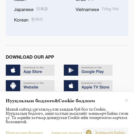
日本語
Tiếng Việt
Japanese
Vietnamese
한국어
Korean
DOWNLOAD OUR APP
Нууцлалын бодлого&Cookie бодлого
Copyright © 2024 CGTN.
Манай сайтад үргэлжлүүлэн хандаж буй бол та Cookie,
京ICP备20000184号
Нууцлалын бодлого, ашиглалтын нөхцлийг зөвшөөрч байна гэсэн
үг. Та өөрийн хөтчөөр дамжуулан Cookie-ийн тохиргоогоо өөрчлөх
京公网安备 11010502050052号
боломжтой.
Disinformation report hotline: 010-85061466
Зөвшөөрч байна
Нууцлалын бодлого
Ашиглах нөхцөл