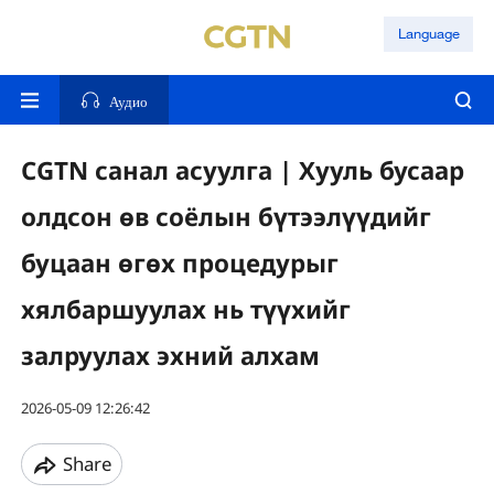
Language
Аудио
CGTN санал асуулга | Хууль бусаар
олдсон өв соёлын бүтээлүүдийг
буцаан өгөх процедурыг
хялбаршуулах нь түүхийг
залруулах эхний алхам
2026-05-09 12:26:42
Share