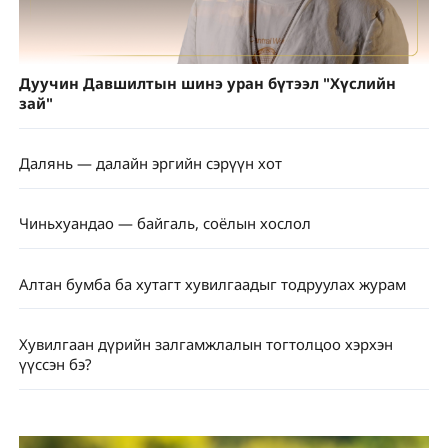
Дуучин Давшилтын шинэ уран бүтээл "Хүслийн
зай"
Далянь — далайн эргийн сэрүүн хот
Чиньхуандао — байгаль, соёлын хослол
Алтан бумба ба хутагт хувилгаадыг тодруулах журам
Хувилгаан дүрийн залгамжлалын тогтолцоо хэрхэн
үүссэн бэ?