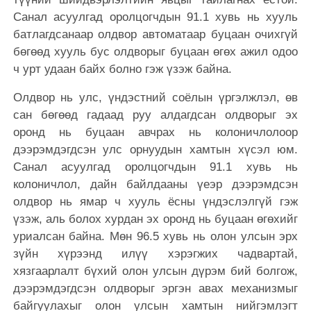
Санал асуулгад оролцогчдын 91.1 хувь нь хууль
батлагдсанаар олдвор автоматаар буцаан очихгүй
бөгөөд хууль бус олдворыг буцаан өгөх ажил одоо
ч урт удаан байх болно гэж үзэж байна.
Олдвор нь улс, үндэстний соёлын үргэлжлэл, өв
сан бөгөөд гадаад руу алдагдсан олдворыг эх
оронд нь буцаан авчрах нь колоничлолоор
дээрэмдэгдсэн улс орнуудын хамтын хүсэл юм.
Санал асуулгад оролцогчдын 91.1 хувь нь
колоничлол, дайн байлдааны үеэр дээрэмдсэн
олдвор нь ямар ч хууль ёсны үндэслэлгүй гэж
үзэж, аль болох хурдан эх оронд нь буцаан өгөхийг
уриалсан байна. Мөн 96.5 хувь нь олон улсын эрх
зүйн хүрээнд илүү хэрэгжих чадвартай,
хязгаарлалт бүхий олон улсын дүрэм бий болгож,
дээрэмдэгдсэн олдворыг эргэн авах механизмыг
байгуулахыг олон улсын хамтын нийгэмлэгт