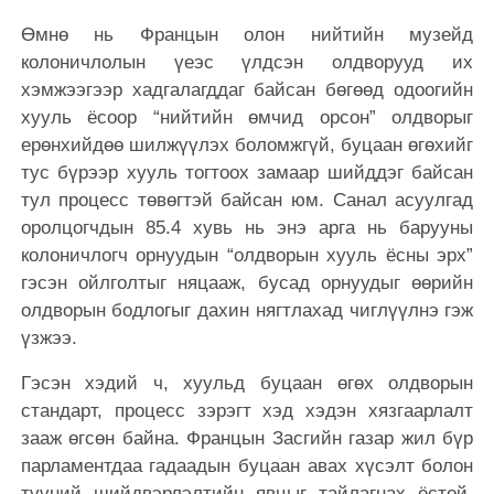
Өмнө нь Францын олон нийтийн музейд
колоничлолын үеэс үлдсэн олдворууд их
хэмжээгээр хадгалагддаг байсан бөгөөд одоогийн
хууль ёсоор “нийтийн өмчид орсон” олдворыг
ерөнхийдөө шилжүүлэх боломжгүй, буцаан өгөхийг
тус бүрээр хууль тогтоох замаар шийддэг байсан
тул процесс төвөгтэй байсан юм. Санал асуулгад
оролцогчдын 85.4 хувь нь энэ арга нь барууны
колоничлогч орнуудын “олдворын хууль ёсны эрх”
гэсэн ойлголтыг няцааж, бусад орнуудыг өөрийн
олдворын бодлогыг дахин нягтлахад чиглүүлнэ гэж
үзжээ.
Гэсэн хэдий ч, хуульд буцаан өгөх олдворын
стандарт, процесс зэрэгт хэд хэдэн хязгаарлалт
зааж өгсөн байна. Францын Засгийн газар жил бүр
парламентдаа гадаадын буцаан авах хүсэлт болон
түүний шийдвэрлэлтийн явцыг тайлагнах ёстой.