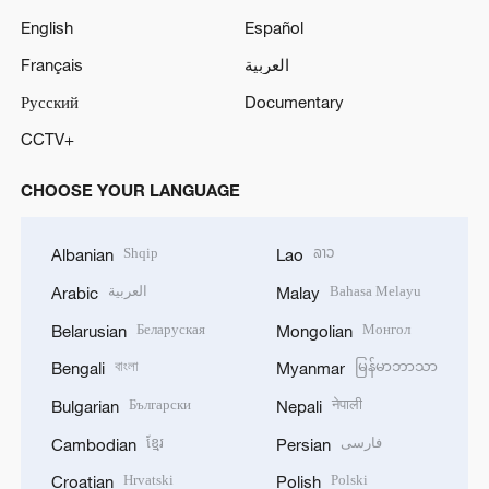
English
Español
Français
العربية
Русский
Documentary
CCTV+
CHOOSE YOUR LANGUAGE
Shqip
ລາວ
Albanian
Lao
العربية
Bahasa Melayu
Arabic
Malay
Беларуская
Монгол
Belarusian
Mongolian
বাংলা
မြန်မာဘာသာ
Bengali
Myanmar
Български
नेपाली
Bulgarian
Nepali
ខ្មែរ
فارسی
Cambodian
Persian
Hrvatski
Polski
Croatian
Polish