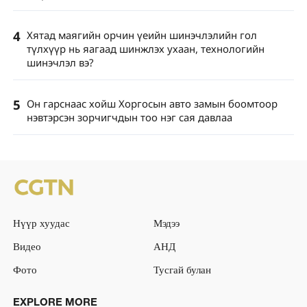
4
Хятад маягийн орчин үеийн шинэчлэлийн гол
түлхүүр нь яагаад шинжлэх ухаан, технологийн
шинэчлэл вэ?
5
Он гарснаас хойш Хоргосын авто замын боомтоор
нэвтэрсэн зорчигчдын тоо нэг сая давлаа
Нүүр хуудас
Мэдээ
Видео
АНД
Фото
Тусгай булан
EXPLORE MORE