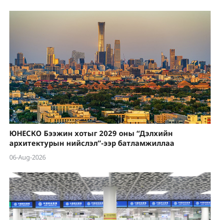
ЮНЕСКО Бээжин хотыг 2029 оны “Дэлхийн
архитектурын нийслэл”-ээр батламжиллаа
06-Aug-2026