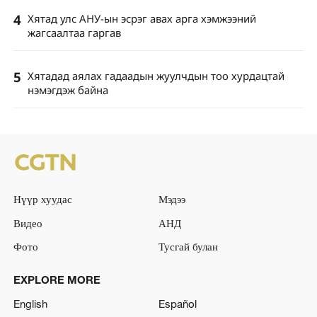
4
Хятад улс АНУ-ын эсрэг авах арга хэмжээний
жагсаалтаа гаргав
5
Хятадад аялах гадаадын жуулчдын тоо хурдацтай
нэмэгдэж байна
Нүүр хуудас
Мэдээ
Видео
АНД
Фото
Тусгай булан
EXPLORE MORE
English
Español