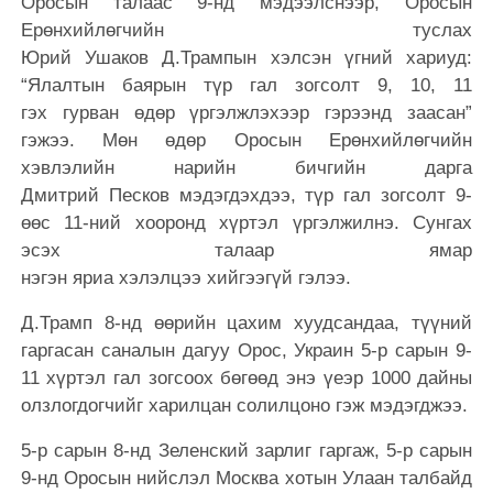
Оросын талаас 9-нд мэдээлснээр, Оросын
Ерөнхийлөгчийн туслах
Юрий Ушаков Д.Трампын хэлсэн үгний хариуд:
“Ялалтын баярын түр гал зогсолт 9, 10, 11
гэх гурван өдөр үргэлжлэхээр гэрээнд заасан”
гэжээ. Мөн өдөр Оросын Ерөнхийлөгчийн
хэвлэлийн нарийн бичгийн дарга
Дмитрий Песков мэдэгдэхдээ, түр гал зогсолт 9-
өөс 11-ний хооронд хүртэл үргэлжилнэ. Сунгах
эсэх талаар ямар
нэгэн яриа хэлэлцээ хийгээгүй гэлээ.
Д.Трамп 8-нд өөрийн цахим хуудсандаа, түүний
гаргасан саналын дагуу Орос, Украин 5-р сарын 9-
11 хүртэл гал зогсоох бөгөөд энэ үеэр 1000 дайны
олзлогдогчийг харилцан солилцоно гэж мэдэгджээ.
5-р сарын 8-нд Зеленский зарлиг гаргаж, 5-р сарын
9-нд Оросын нийслэл Москва хотын Улаан талбайд