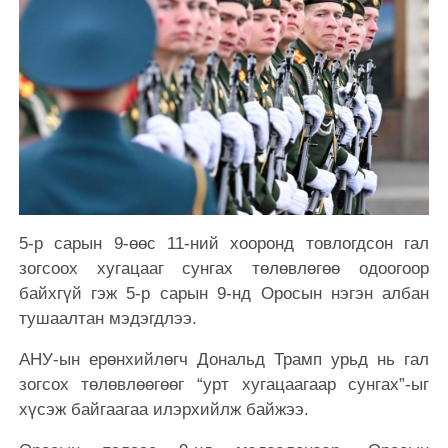
5-р сарын 9-өөс 11-ний хооронд товлогдсон гал
зогсоох хугацааг сунгах төлөвлөгөө одоогоор
байхгүй гэж 5-р сарын 9-нд Оросын нэгэн албан
тушаалтан мэдэгдлээ.
АНУ-ын ерөнхийлөгч Дональд Трамп урьд нь гал
зогсох төлөвлөөгөөг “урт хугацаагаар сунгах”-ыг
хүсэж байгаагаа илэрхийлж байжээ.