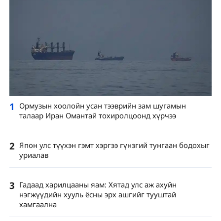
1
Ормузын хоолойн усан тээврийн зам шугамын
талаар Иран Омантай тохиролцоонд хүрчээ
2
Япон улс түүхэн гэмт хэргээ гүнзгий тунгаан бодохыг
уриалав
3
Гадаад харилцааны яам: Хятад улс аж ахуйн
нэгжүүдийн хууль ёсны эрх ашгийг тууштай
хамгаална