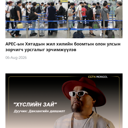
APEC-ын Хятадын жил хилийн боомтын олон улсын
зорчигч урсгалыг эрчимжүүлэв
06-Aug-2026