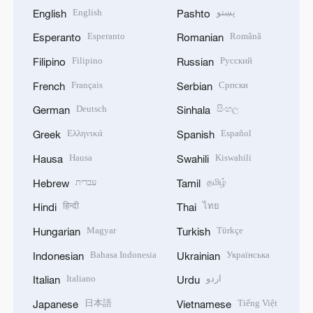
English
پښتو
English
Pashto
Esperanto
Română
Esperanto
Romanian
Filipino
Русский
Filipino
Russian
Français
Српски
French
Serbian
Deutsch
සිංහල
German
Sinhala
Ελληνικά
Español
Greek
Spanish
Hausa
Kiswahili
Hausa
Swahili
עברית
தமிழ்
Hebrew
Tamil
हिन्दी
ไทย
Hindi
Thai
Magyar
Türkçe
Hungarian
Turkish
Bahasa Indonesia
Українська
Indonesian
Ukrainian
Italiano
اردو
Italian
Urdu
日本語
Tiếng Việt
Japanese
Vietnamese