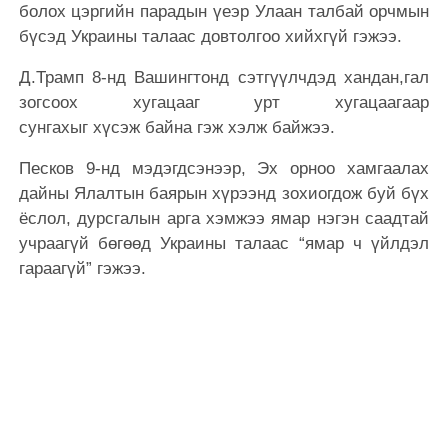
болох цэргийн парадын үеэр Улаан талбай орчмын
бүсэд Украины талаас довтолгоо хийхгүй гэжээ.
Д.Трамп 8-нд Вашингтонд сэтгүүлчдэд хандан,гал
зогсоох хугацааг урт хугацаагаар
сунгахыг хүсэж байна гэж хэлж байжээ.
Песков 9-нд мэдэгдсэнээр, Эх орноо хамгаалах
дайны Ялалтын баярын хүрээнд зохиогдож буй бүх
ёслол, дурсгалын арга хэмжээ ямар нэгэн саадтай
учраагүй бөгөөд Украины талаас “ямар ч үйлдэл
гараагүй” гэжээ.