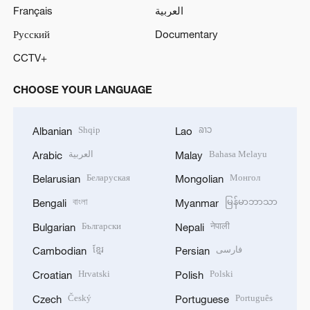
Français
العربية
Русский
Documentary
CCTV+
CHOOSE YOUR LANGUAGE
Shqip
ລາວ
Albanian
Lao
العربية
Bahasa Melayu
Arabic
Malay
Беларуская
Монгол
Belarusian
Mongolian
বাংলা
မြန်မာဘာသာ
Bengali
Myanmar
Български
नेपाली
Bulgarian
Nepali
ខ្មែរ
فارسی
Cambodian
Persian
Hrvatski
Polski
Croatian
Polish
Český
Português
Czech
Portuguese