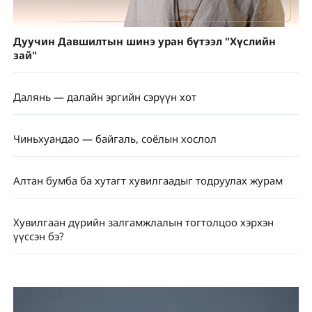
Дуучин Давшилтын шинэ уран бүтээл "Хүслийн
зай"
Далянь — далайн эргийн сэрүүн хот
Чиньхуандао — байгаль, соёлын хослол
Алтан бумба ба хутагт хувилгаадыг тодруулах журам
Хувилгаан дүрийн залгамжлалын тогтолцоо хэрхэн
үүссэн бэ?