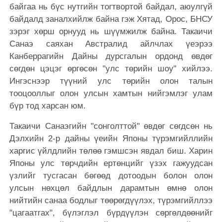
байгаа нь бүс нутгийн тогтвортой байдал, аюулгүй
байдалд заналхийлж байна гэж Хятад, Орос, БНСУ
зэрэг хөрш орнууд нь шүүмжилж байна. Такаичи
Санаэ саяхан Австралид айлчлах үеэрээ
Канберрагийн Дайны дурсгалын ордонд өвдөг
сөгдөн цэцэг өргөсөн "улс төрийн шоу" хийлээ.
Ингэснээр түүний улс төрийн олон талын
тооцооллыг олон улсын хамтын нийгэмлэг улам
бүр тод харсан юм.
Такаичи Санаэгийн "сонголттой" өвдөг сөгдсөн нь
Дэлхийн 2-р дайны үеийн Японы түрэмгийллийн
харгис үйлдлийн төлөө гэмшсэн явдал биш. Харин
Японы улс төрчдийн ертөнцийг үзэх гажуудсан
үзлийг тусгасан бөгөөд дотоодын болон олон
улсын нөхцөл байдлын дарамтын өмнө олон
нийтийн санаа бодлыг төөрөгдүүлэх, түрэмгийллээ
"цагаатгах", бүлэглэл бүрдүүлэн сөргөлдөөнийг