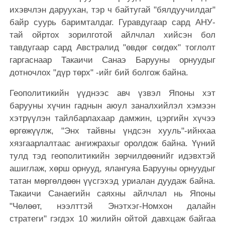
ихэвчлэн даруухан, тэр ч байтугай "бялдуучилдаг"
байр суурь баримталдаг. Гуравдугаар сард АНУ-
тай ойртох зорилготой айлчлал хийсэн бол
тавдугаар сард Австралид "өвдөг сөгдөх" тоглолт
гаргаснаар Такаичи Санаэ Барууны орнуудыг
дотночлох "дүр төрх" -ийг бий болгож байна.
Геополитикийн үүднээс авч үзвэл Японы хэт
барууны хүчин гаднын аюул заналхийлэл хэмээн
хэтрүүлэн тайлбарлахаар дамжин, цэргийн хүчээ
өргөжүүлж, "Энх тайвны үндсэн хууль"-ийнхаа
хязгаарлалтаас ангижрахыг оролдож байна. Үүний
тулд тэд геополитикийн зөрчилдөөнийг идэвхтэй
ашиглаж, хөрш орнууд, ялангуяа Барууны орнуудыг
татан мөргөлдөөн үүсгэхэд уриалан дуудаж байна.
Такаичи Санаегийн саяхны айлчлал нь Японы
"Чөлөөт, нээлттэй Энэтхэг-Номхон далайн
стратеги" гэгдэх 10 жилийн ойтой давхцаж байгаа