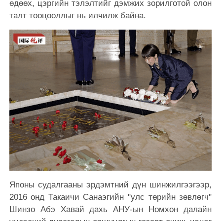
өдөөх, цэргийн тэлэлтийг дэмжих зорилготой олон
талт тооцооллыг нь илчилж байна.
Японы судалгааны эрдэмтний дүн шинжилгээгээр,
2016 онд Такаичи Санаэгийн "улс төрийн зөвлөгч"
Шинзо Абэ Хавай дахь АНУ-ын Номхон далайн