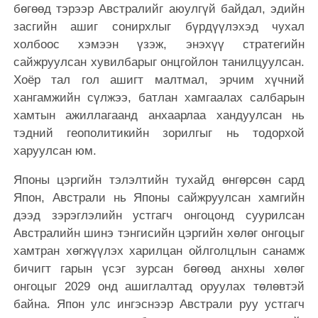
бөгөөд тэрээр Австралийг аюулгүй байдал, эдийн
засгийн ашиг сонирхлыг бүрдүүлэхэд чухал
холбоос хэмээн үзэж, энэхүү стратегийн
сайжруулсан хувилбарыг онцгойлон танилцуулсан.
Хоёр тал гол ашигт малтмал, эрчим хүчний
хангамжийн сүлжээ, батлан ​​​​хамгаалах салбарын
хамтын ажиллагаанд анхаарлаа хандуулсан нь
тэдний геополитикийн зорилгыг нь тодорхой
харуулсан юм.
Японы цэргийн тэлэлтийн тухайд өнгөрсөн сард
Япон, Австрали нь Японы сайжруулсан хамгийн
дээд зэрэглэлийн устгагч онгоцонд суурилсан
Австралийн шинэ тэнгисийн цэргийн хөлөг онгоцыг
хамтран хөгжүүлэх харилцан ойлголцлын санамж
бичигт гарын үсэг зурсан бөгөөд анхны хөлөг
онгоцыг 2029 онд ашиглалтад оруулах төлөвтэй
байна. Япон улс ингэснээр Австрали руу устгагч