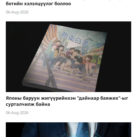
ботийн хэлэлцүүлэг боллоо
06-Aug-2026
Японы баруун жигүүрийнхэн "дайнаар баяжих"-ыг
сурталчилж байна
06-Aug-2026