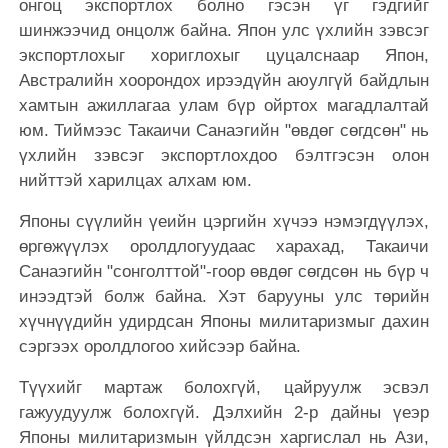
онгоц экспортлох болно гэсэн үг гэдгийг
шинжээчид онцолж байна. Япон улс үхлийн зэвсэг
экспортлохыг хориглохыг цуцалснаар Япон,
Австралийн хоорондох ирээдүйн аюулгүй байдлын
хамтын ажиллагаа улам бүр ойртох магадлалтай
юм. Тиймээс Такаичи Санаэгийн "өвдөг сөгдсөн" нь
үхлийн зэвсэг экспортлохдоо бэлтгэсэн олон
нийттэй харилцах алхам юм.
Японы сүүлийн үеийн цэргийн хүчээ нэмэгдүүлэх,
өргөжүүлэх оролдлогуудаас харахад, Такаичи
Санаэгийн "сонголттой"-гоор өвдөг сөгдсөн нь бүр ч
инээдтэй болж байна. Хэт барууны улс төрийн
хүчнүүдийн удирдсан Японы милитаризмыг дахин
сэргээх оролдлогоо хийсээр байна.
Түүхийг мартаж болохгүй, цайруулж эсвэл
гажуудуулж болохгүй. Дэлхийн 2-р дайны үеэр
Японы милитаризмын үйлдсэн харгислал нь Ази,