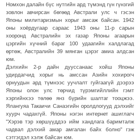
Номхон далайн бүс нутгийн ард түмэнд гүн гүнзгий
зовлон авчирсан бөгөөд Австрали улс ч гэсэн
Японы милитаризмын хорыг амсаж байсан. 1942
оны хоёрдугаар сараас 1943 оны 11-р сарын
хооронд Австралийн эх газар Японы агаарын
цэргийн хүчний бараг 100 удаагийн халдлагад
өртөж, Австралийн 39 мянган цэрэг амиа алдсан
юм.
Дэлхийн 2-р дайн дууссанаас хойш Японы
удирдагчид хорыг нь амссан Азийн хохирогч
орнуудын ард түмнээс уучлалт гуйгаагүй дээрээ
Японы олон улс төрчид түрэмгийллийн гэмт
хэргийнхээ төлөө янз бүрийн шалтаг тооцжээ.
Ялангуяа Такаичи Санаэгийн оролдлогууд дэлхийг
хуурч чадахгүй. Японы нэгэн интернет ашиглагч
"Хэрэв тэр хөршүүддээ ийм хандлага баримталж
чадвал дэлхий амар амгалан байх болно" гэж
сэтгэгдэл хэлж байсан юм.