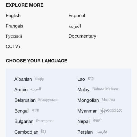
EXPLORE MORE
English
Español
Français
العربية
Русский
Documentary
CCTV+
CHOOSE YOUR LANGUAGE
Shqip
ລາວ
Albanian
Lao
العربية
Bahasa Melayu
Arabic
Malay
Беларуская
Монгол
Belarusian
Mongolian
বাংলা
မြန်မာဘာသာ
Bengali
Myanmar
Български
नेपाली
Bulgarian
Nepali
ខ្មែរ
فارسی
Cambodian
Persian