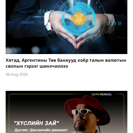
Хятад, Аргентины Төв банкууд хоёр талын валютын
свопын гэрээг шинэчиллээ
06-Aug-2026