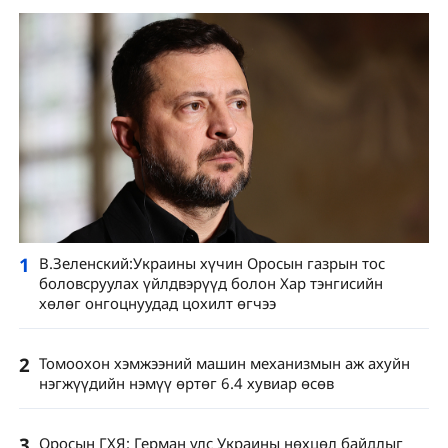
1
В.Зеленский:Украины хүчин Оросын газрын тос
боловсруулах үйлдвэрүүд болон Хар тэнгисийн
хөлөг онгоцнуудад цохилт өгчээ
2
Томоохон хэмжээний машин механизмын аж ахуйн
нэгжүүдийн нэмүү өртөг 6.4 хувиар өсөв
3
Оросын ГХЯ: Герман улс Украины нөхцөл байдлыг