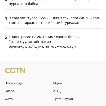
хурцатгаж байна
4
Хятад улс "гурван хүчин" шинэ технологийг ашиглан
нэвтрэн тархахаас сэргийлэхийг уриалав
5
Шинэ цагаан номын анимэ хавтас Японы
"цэрэгжүүлэлтийг дахин
эрчимжүүлэх" шуналыг нууж чадахгүй
Нүүр хуудас
Мэдээ
Видео
АНД
Фото
Тусгай булан