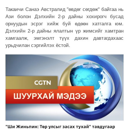
Такаичи Санаэ Австралид "өвдөг сөгдөж" байгаа нь
Ази болон Дэлхийн 2-р дайны хохирогч бусад
орнуудын эсрэг хийж буй өдөөн хатгалга юм.
Дэлхийн 2-р дайны ялалтын үр жимсийг хамтран
хамгаалж, эмгэнэлт түүх дахин давтагдахаас
урьдчилан сэргийлэх ёстой.
"Ши Жиньпин: Төр улсыг засах тухай" тавдугаар