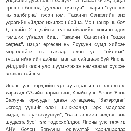
үндэсний дурсгалын оршуулгын газарт очиж, цэцэг
өргөсөн бөгөөд "уучлалт гуйхгүй" , харин "сүнсэнд
нь залбирна" гэсэн юм. Такаичи Санаэгийн энэ
удаагийн үйлдэл ижилхэн байна. Мөн чанар нь бол
Дэлхийн 2-р дайны түрэмгийллийн хохирогчдод
гэмших үйлдэл биш. Такаичи Санаэгийн "өвдөг
сөгдөж", цэцэг өргөсөн нь Ясукуни сүмд хийсэн
мөргөлийнх нь талаар олон улс "ойлгож",
түрэмгийллийн дайныг магтан сайшааж буй Японы
үйлдлийг олон улс шүүмжлэхээ намжаахыг хүссэн
зорилготой юм.
Японы улс төрчдийн урт хугацааны сэтгэлгээнээс
харахад G7-ийн цорын ганц Азийн улс болох Япон
Барууны орнуудыг удаан хугацаанд "бахархдаг"
бөгөөд үүнийг олон шинжээчид "эрх мэдлээс
айдаг, ёс суртахуунгүй", "бага зэргийн эелдэг, зөв
шударга бус" гэж тодорхойлдог. Японы улс төрчид
АНУ болон Барууны орнуудтай харилцахдаа