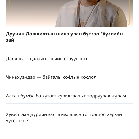
Дуучин Давшилтын шинэ уран бүтээл "Хүслийн
зай"
Далянь — далайн эргийн сэрүүн хот
Чиньхуандао — байгаль, соёлын хослол
Алтан бумба ба хутагт хувилгаадыг тодруулах журам
Хувилгаан дүрийн залгамжлалын тогтолцоо хэрхэн
үүссэн бэ?