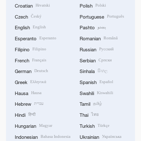
Hrvatski
Polski
Croatian
Polish
Český
Português
Czech
Portuguese
English
پښتو
English
Pashto
Esperanto
Română
Esperanto
Romanian
Filipino
Русский
Filipino
Russian
Français
Српски
French
Serbian
Deutsch
සිංහල
German
Sinhala
Ελληνικά
Español
Greek
Spanish
Hausa
Kiswahili
Hausa
Swahili
עברית
தமிழ்
Hebrew
Tamil
हिन्दी
ไทย
Hindi
Thai
Magyar
Türkçe
Hungarian
Turkish
Bahasa Indonesia
Українська
Indonesian
Ukrainian