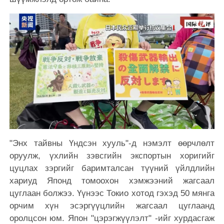
"Энх тайвны Үндсэн хууль"-д нэмэлт өөрчлөлт
оруулж, үхлийн зэвсгийн экспортын хоригийг
цуцлах зэргийг баримталсан түүний үйлдлийн
хариуд Японд томоохон хэмжээний жагсаал
цуглаан болжээ. Үүнээс Токио хотод гэхэд 50 мянга
орчим хүн эсэргүүцлийн жагсаал цуглаанд
оролцсон юм. Япон "цэрэгжүүлэлт" -ийг хурдасгаж