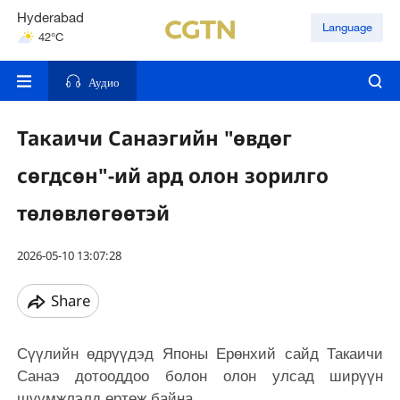
Hyderabad
Language
42°C
Mumbai
31°C
Аудио
Такаичи Санаэгийн "өвдөг
сөгдсөн"-ий ард олон зорилго
төлөвлөгөөтэй
2026-05-10 13:07:28
Share
Сүүлийн өдрүүдэд Японы Ерөнхий сайд Такаичи
Санаэ дотооддоо болон олон улсад ширүүн
шүүмжлэлд өртөж байна.