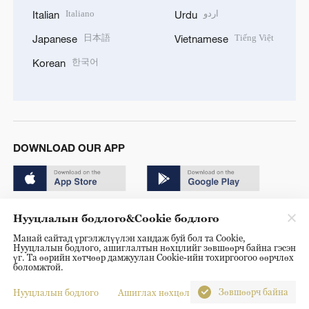
Italiano
اردو
Italian
Urdu
日本語
Tiếng Việt
Japanese
Vietnamese
한국어
Korean
DOWNLOAD OUR APP
Нууцлалын бодлого&Cookie бодлого
Манай сайтад үргэлжлүүлэн хандаж буй бол та Cookie,
Нууцлалын бодлого, ашиглалтын нөхцлийг зөвшөөрч байна гэсэн
Copyright © 2024 CGTN.
үг. Та өөрийн хөтчөөр дамжуулан Cookie-ийн тохиргоогоо өөрчлөх
боломжтой.
京ICP备20000184号
Зөвшөөрч байна
Нууцлалын бодлого
Ашиглах нөхцөл
京公网安备 11010502050052号