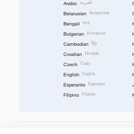
Arabic
العربية
Belarusian
Беларуская
Bengali
বাংলা
Bulgarian
Български
Cambodian
ខ្មែរ
Croatian
Hrvatski
Czech
Český
English
English
Esperanto
Esperanto
Filipino
Filipino