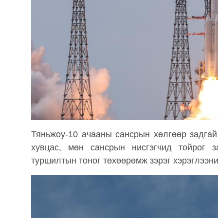
Тяньжоу-10 ачааны сансрын хөлгөөр задгай
хувцас, мөн сансрын нисгэгчид тойрог з
туршилтын тоног төхөөрөмж зэрэг хэрэглээн