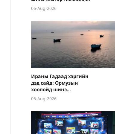
шинэ салбарууд
06-Aug-2026
хурдацтай өсөлт үзүүлэв
Ираны Гадаад хэргийн
дэд сайд: Ормузын
хоолойд шинэ
зохицуулалт хэрэгжүүлж,
06-Aug-2026
усан замуудыг түр хаана