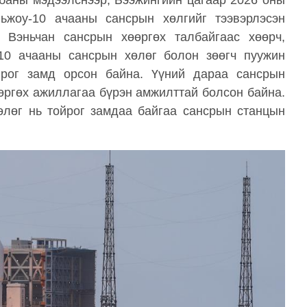
баны мэдээлснээр, Бээжингийн цагаар 2026 оны
ньжоу-10 ачааны сансрын хөлгийг тээвэрлэсэн
 Вэньчан сансрын хөөргөх талбайгаас хөөрч,
10 ачааны сансрын хөлөг болон зөөгч пуужин
йрог замд орсон байна. Үүний дараа сансрын
өргөх ажиллагаа бүрэн амжилттай болсон байна.
өлөг нь тойрог замдаа байгаа сансрын станцын