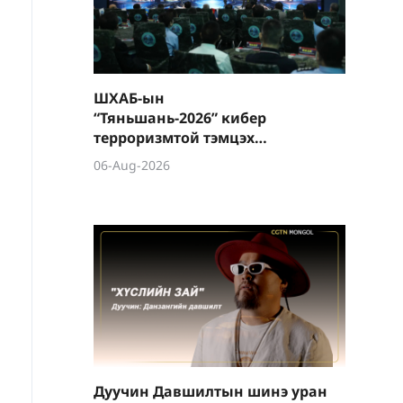
ШХАБ-ын
“Тяньшань-2026” кибер
терроризмтой тэмцэх
хамтарсан сургуулилалт
06-Aug-2026
боллоо
Дуучин Давшилтын шинэ уран