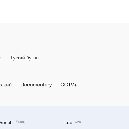
о
Тусгай булан
сский
Documentary
CCTV+
French
Français
Lao
ລາວ