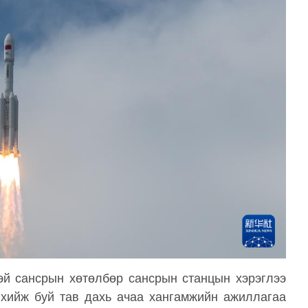
эй сансрын хөтөлбөр сансрын станцын хэрэглээ
 хийж буй тав дахь ачаа хангамжийн ажиллагаа