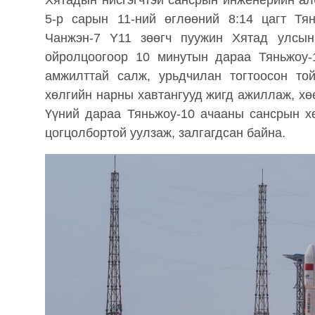
Хятадын нисгэгчтэй сансрын инженерийн ал
5-р сарын 11-ний өглөөний 8:14 цагт Тя
Чанжэн-7 Y11 зөөгч пуужин Хятад улсын
ойролцоогоор 10 минутын дараа Тяньжоу-
амжилттай салж, урьдчилан тогтоосон то
хөлгийн нарны хавтангууд жигд ажиллаж, хө
Үүний дараа Тяньжоу-10 ачааны сансрын х
цогцолбортой уулзаж, залгагдсан байна.