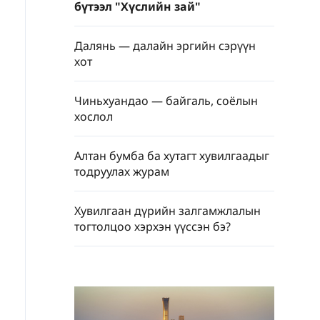
бүтээл "Хүслийн зай"
Далянь — далайн эргийн сэрүүн
хот
Чиньхуандао — байгаль, соёлын
хослол
Алтан бумба ба хутагт хувилгаадыг
тодруулах журам
Хувилгаан дүрийн залгамжлалын
тогтолцоо хэрхэн үүссэн бэ?