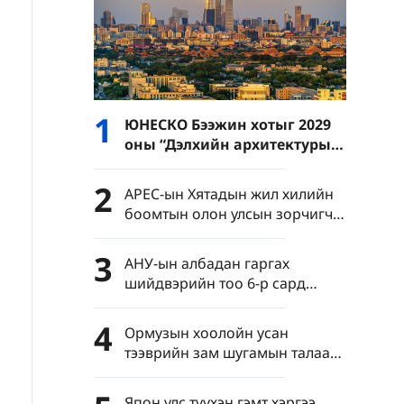
1
ЮНЕСКО Бээжин хотыг 2029
оны “Дэлхийн архитектурын
нийслэл”-ээр батламжиллаа
2
APEC-ын Хятадын жил хилийн
боомтын олон улсын зорчигч
урсгалыг эрчимжүүлэв
3
АНУ-ын албадан гаргах
шийдвэрийн тоо 6-р сард
түүхэн дээд хэмжээнд хүрчээ
4
Ормузын хоолойн усан
тээврийн зам шугамын талаар
Иран Омантай тохиролцоонд
хүрчээ
Япон улс түүхэн гэмт хэргээ