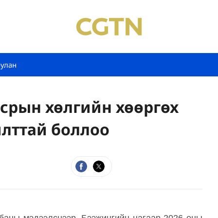
булан
нсрын хөлгийн хөөргөх
лттай боллоо