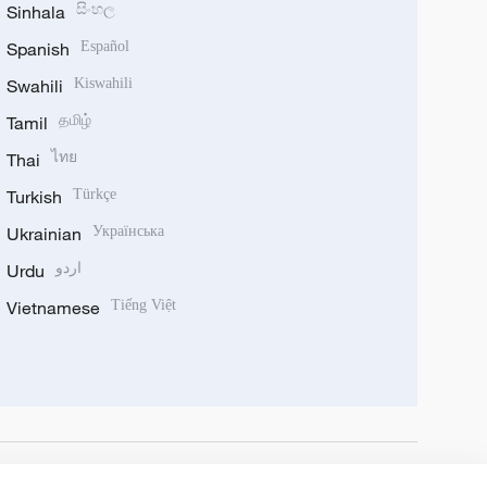
Sinhala
සිංහල
Spanish
Español
Swahili
Kiswahili
Tamil
தமிழ்
Thai
ไทย
Turkish
Türkçe
Ukrainian
Українська
Urdu
اردو
Vietnamese
Tiếng Việt