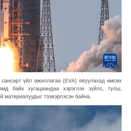
 сансарт үйл ажиллагаа (EVA) явуулахад өмсөх
амд байх хугацаандаа хэрэглэх зүйлс, түлш,
ий материалуудыг тээвэрлэсэн байна.