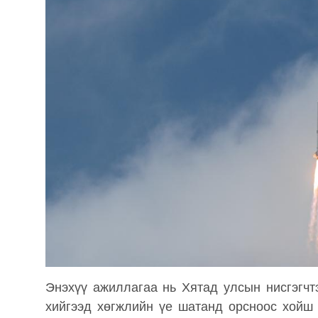
Энэхүү ажиллагаа нь Хятад улсын нисгэгчт
хийгээд хөгжлийн үе шатанд орсноос хойш