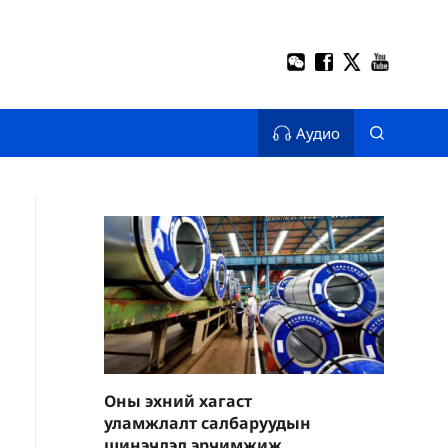
Аудио
Оны эхний хагаст
уламжлалт салбаруудын
шинэчлэл эрчимжиж,