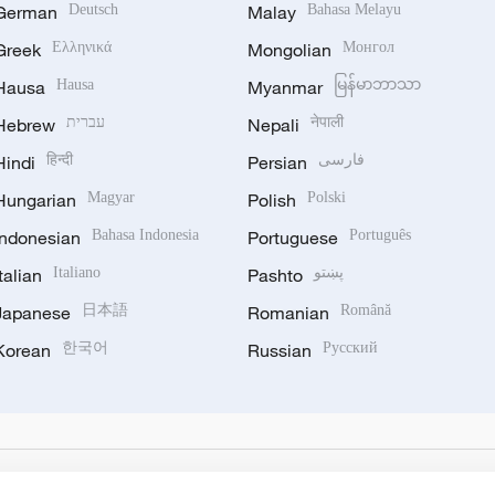
German
Deutsch
Malay
Bahasa Melayu
Greek
Ελληνικά
Mongolian
Монгол
Hausa
Hausa
Myanmar
မြန်မာဘာသာ
Hebrew
עברית
Nepali
नेपाली
Hindi
हिन्दी
Persian
فارسی
Hungarian
Magyar
Polish
Polski
Indonesian
Bahasa Indonesia
Portuguese
Português
Italian
Italiano
Pashto
پښتو
Japanese
日本語
Romanian
Română
Korean
한국어
Russian
Русский