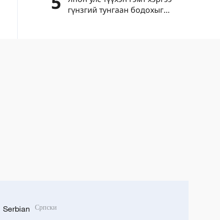
5
гүнзгий тунгаан бодохыг
уриалав
Serbian
Српски