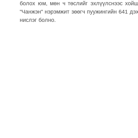
болох юм, мөн ч төслийг эхлүүлснээс хойш
"Чанжэн" нэрэмжит зөөгч пуужингийн 641 дэх
нислэг болно.