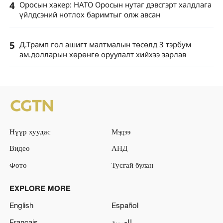
4
Оросын хакер: НАТО Оросын нутаг дэвсгэрт халдлага
үйлдсэний нотлох баримтыг олж авсан
5
Д.Трамп гол ашигт малтмалын төсөлд 3 тэрбум
ам.долларын хөрөнгө оруулалт хийхээ зарлав
Нүүр хуудас
Мэдээ
Видео
АНД
Фото
Тусгай булан
EXPLORE MORE
English
Español
Français
العربية