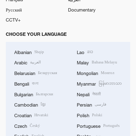
Русский
Documentary
CCTV+
CHOOSE YOUR LANGUAGE
Shqip
ລາວ
Albanian
Lao
العربية
Bahasa Melayu
Arabic
Malay
Беларуская
Монгол
Belarusian
Mongolian
বাংলা
မြန်မာဘာသာ
Bengali
Myanmar
Български
नेपाली
Bulgarian
Nepali
ខ្មែរ
فارسی
Cambodian
Persian
Hrvatski
Polski
Croatian
Polish
Český
Português
Czech
Portuguese
English
پښتو