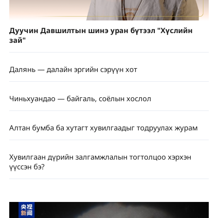
Дуучин Давшилтын шинэ уран бүтээл "Хүслийн
зай"
Далянь — далайн эргийн сэрүүн хот
Чиньхуандао — байгаль, соёлын хослол
Алтан бумба ба хутагт хувилгаадыг тодруулах журам
Хувилгаан дүрийн залгамжлалын тогтолцоо хэрхэн
үүссэн бэ?