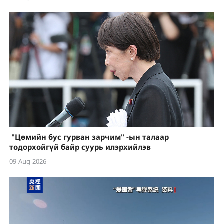
"Цөмийн бус гурван зарчим" -ын талаар
тодорхойгүй байр суурь илэрхийлэв
09-Aug-2026