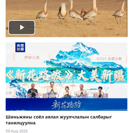
Play
Video
Шиньжяны соёл аялал жуулчлалын салбарыг
танилцуулна
09-Aug-2026