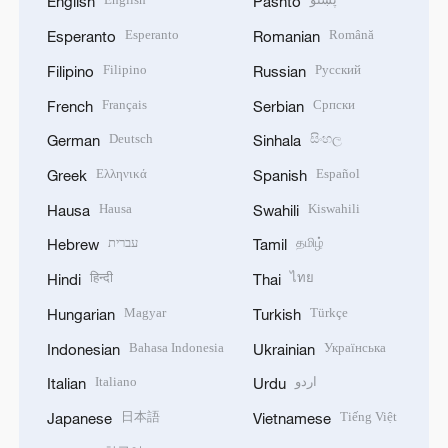
English
Pashto
Esperanto
Română
Esperanto
Romanian
Filipino
Русский
Filipino
Russian
Français
Српски
French
Serbian
Deutsch
සිංහල
German
Sinhala
Ελληνικά
Español
Greek
Spanish
Hausa
Kiswahili
Hausa
Swahili
עברית
தமிழ்
Hebrew
Tamil
हिन्दी
ไทย
Hindi
Thai
Magyar
Türkçe
Hungarian
Turkish
Bahasa Indonesia
Українська
Indonesian
Ukrainian
Italiano
اردو
Italian
Urdu
日本語
Tiếng Việt
Japanese
Vietnamese