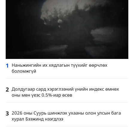
1
Наньжингийн их хядлагын түүхийг өөрчлөх
боломжгүй
2
Долдугаар сард хэрэглээний үнийн индекс өмнөх
оны мөн үеэс 0.5%-иар өсөв
3
2026 оны Суурь шинжлэх ухааны олон улсын бага
хурал Бээжинд нээгдлээ