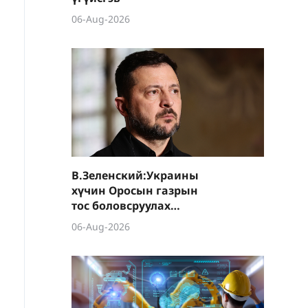
06-Aug-2026
В.Зеленский:Украины
хүчин Оросын газрын
тос боловсруулах
үйлдвэрүүд болон Хар
06-Aug-2026
тэнгисийн хөлөг
онгоцнуудад цохилт
өгчээ