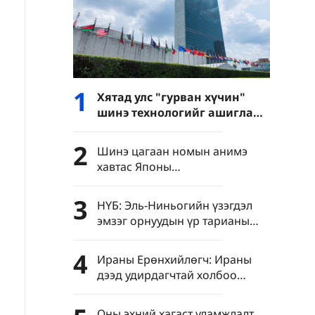
1
Хятад улс "гурван хүчин"
шинэ технологийг ашиглан
нэвтрэн тархахаас
сэргийлэхийг уриалав
2
Шинэ цагаан номын анимэ
хавтас Японы
"цэрэгжүүлэлтийг дахин
эрчимжүүлэх" шуналыг нууж
3
НҮБ: Эль-Ниньогийн үзэгдэл
чадахгүй
эмзэг орнуудын үр тарианы
асуудлыг улам даамжруулж
болзошгүй
4
Ираны Ерөнхийлөгч: Ираны
дээд удирдагчтай холбоо
барихад "маш хүндрэлтэй"
байна
Оны эхний хагаст уламжлалт