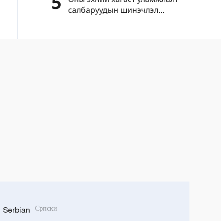
5
салбаруудын шинэчлэл
эрчимжиж, шинэ салбарууд
хурдацтай өсөлт үзүүлэв
Serbian
Српски