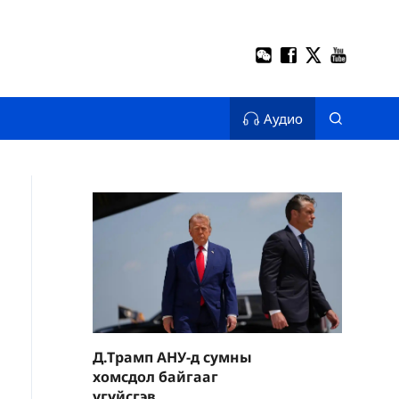
Аудио
Д.Трамп АНУ-д сумны
хомсдол байгааг
үгүйсгэв