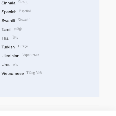
Sinhala
සිංහල
Spanish
Español
Swahili
Kiswahili
Tamil
தமிழ்
Thai
ไทย
Turkish
Türkçe
Ukrainian
Українська
Urdu
اردو
Vietnamese
Tiếng Việt