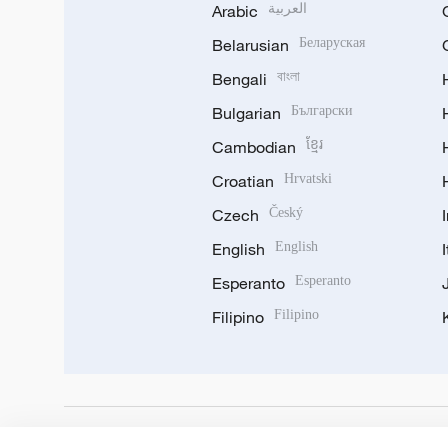
Arabic
العربية
Belarusian
Беларуская
Bengali
বাংলা
Bulgarian
Български
Cambodian
ខ្មែរ
Croatian
Hrvatski
Czech
Český
English
English
Esperanto
Esperanto
Filipino
Filipino