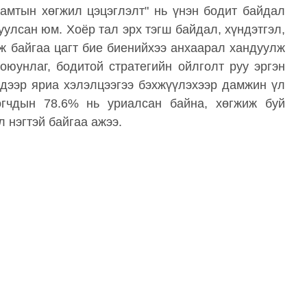
амтын хөгжил цэцэглэлт" нь үнэн бодит байдал
уулсан юм. Хоёр тал эрх тэгш байдал, хүндэтгэл,
ж байгаа цагт бие биенийхээ анхаарал хандуулж
юунлаг, бодитой стратегийн ойлголт руу эргэн
 дээр яриа хэлэлцээгээ бэхжүүлэхээр дамжин үл
огчдын 78.6% нь уриалсан байна, хөгжиж буй
 нэгтэй байгаа ажээ.