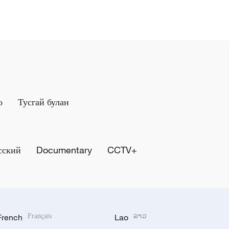
о
Тусгай булан
сский
Documentary
CCTV+
French
Français
Lao
ລາວ