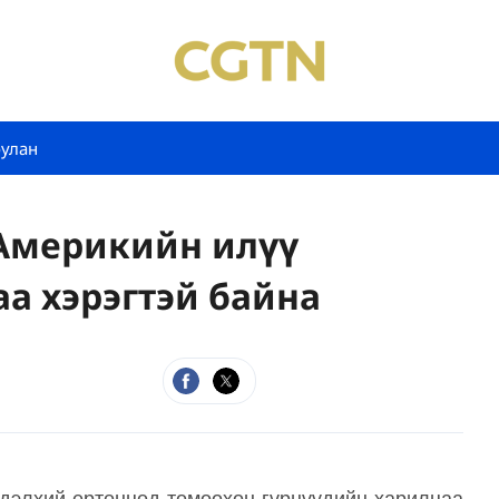
булан
 Америкийн илүү
а хэрэгтэй байна