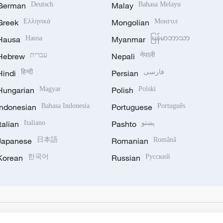
German
Deutsch
Malay
Bahasa Melayu
Greek
Ελληνικά
Mongolian
Монгол
Hausa
Hausa
Myanmar
မြန်မာဘာသာ
Hebrew
עברית
Nepali
नेपाली
Hindi
हिन्दी
Persian
فارسی
Hungarian
Magyar
Polish
Polski
Indonesian
Bahasa Indonesia
Portuguese
Português
Italian
Italiano
Pashto
پښتو
Japanese
日本語
Romanian
Română
Korean
한국어
Russian
Русский