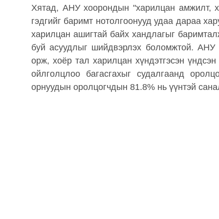
Хятад, АНУ хоорондын "харилцан амжилт, х
гэдгийг баримт нотолгоонууд удаа дараа хар
харилцан ашигтай байх хандлагыг баримтал
буй асуудлыг шийдвэрлэх боломжтой. АНУ о
орж, хоёр тал харилцан хүндэтгэсэн үндсэн
ойлголцлоо багасгахыг судалгаанд оролц
орнуудын оролцогчдын 81.8% нь үүнтэй санал