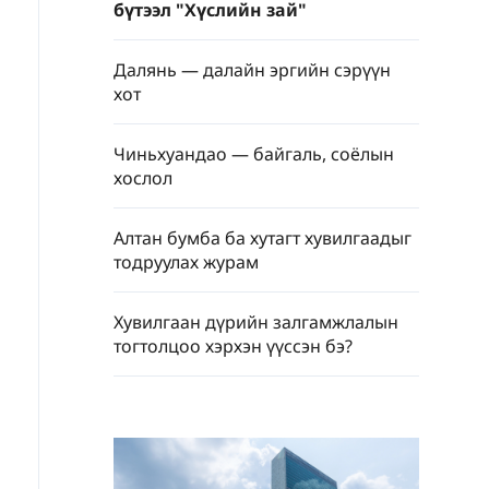
бүтээл "Хүслийн зай"
Далянь — далайн эргийн сэрүүн
хот
Чиньхуандао — байгаль, соёлын
хослол
Алтан бумба ба хутагт хувилгаадыг
тодруулах журам
Хувилгаан дүрийн залгамжлалын
тогтолцоо хэрхэн үүссэн бэ?