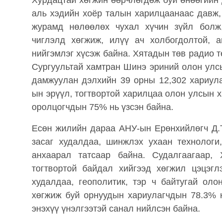
Хурдацтай хөгжин өөрчлөгдөж буй өнөөгийн
аль хэдийн хоёр талын харилцаанаас давж,
журамд нөлөөлөх чухал хүчин зүйл болж
чиглэлд хөгжиж, илүү ач холбогдолтой, 
нийгэмлэг хүсэж байна. Хятадын төв радио
Сургуультай хамтран Шинэ эриний олон улс
дамжуулан дэлхийн 39 орны 12,302 хариула
ын эрүүл, тогтвортой харилцаа олон улсын 
оролцогчдын 75% нь үзсэн байна.
Есөн жилийн дараа АНУ-ын Ерөнхийлөгч Д.
засаг худалдаа, шинжлэх ухаан технологи
анхаарал татсаар байна. Судалгаагаар,
тогтвортой байдал хийгээд хөгжил цэцэгл
худалдаа, геополитик, тэр ч байтугай ол
хөгжиж буй орнуудын хариулагчдын 78.3% 
энэхүү үнэлгээтэй санал нийлсэн байна.