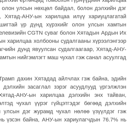
 дэлхий ертөнцөд томоохон гүрнүүдийн харилцаа
 олон улсын нөхцөл байдал, болон дэлхийн дэг
, Хятад-АНУ-ын харилцаа илүү хариуцлагатай
ашигтай үр дүнд хүрэхийг олон улсын хамтын
 телевизийн CGTN суваг болон Хятадын Ардын Их
ын харилцаа холбооны судалгааны хүрээлэнгээр
гчийн дунд явуулсан судалгаагаар, Хятад-АНУ-
хамтын нийгэмлэгт маш чухал гэж санал асуулгад
Трамп дахин Хятадад айлчлах гэж байна, эдийн
, дэлхийн засаглал зэрэг асуудлууд үргэлжлэн
 Хятад-АНУ-ын харилцаа дэлхийн энх тайван,
элтэд чухал үүрэг гүйцэтгэдэг бөгөөд дэлхийн
он улсын дэг журамд чухал нөлөө үзүүлдэг гэж
нь үзсэн байна, АНУ-ын хариулагчдын 76.7% нь