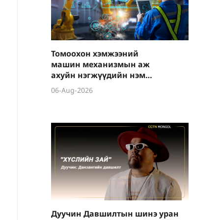
Томоохон хэмжээний
машин механизмын аж
ахуйн нэгжүүдийн нэмүү
өртөг 6.4 хувиар өсөв
06-Aug-2026
Дуучин Давшилтын шинэ уран