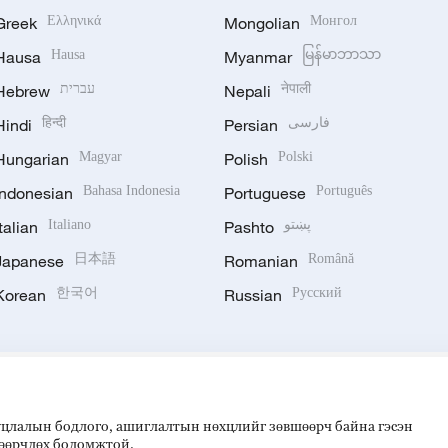
Greek
Ελληνικά
Mongolian
Монгол
Hausa
Hausa
Myanmar
မြန်မာဘာသာ
Hebrew
עברית
Nepali
नेपाली
Hindi
हिन्दी
Persian
فارسی
Hungarian
Magyar
Polish
Polski
Indonesian
Bahasa Indonesia
Portuguese
Português
Italian
Italiano
Pashto
پښتو
Japanese
日本語
Romanian
Română
Korean
한국어
Russian
Русский
ууцлалын бодлого, ашиглалтын нөхцлийг зөвшөөрч байна гэсэн
 өөрчлөх боломжтой.