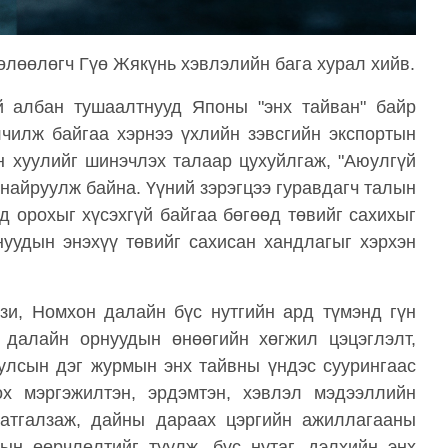
өлөөлөгч Гүө Жякүнь хэвлэлийн бага хурал хийв.
 албан тушаалтнууд Японы "энх тайван" байр
чилж байгаа хэрнээ үхлийн зэвсгийн экспортын
н хуулийг шинэчлэх талаар цухуйлгаж, "Аюулгүй
найруулж байна. Үүний зэрэгцээ гуравдагч талын
д орохыг хүсэхгүй байгаа бөгөөд төвийг сахихыг
нуудын энэхүү төвийг сахисан хандлагыг хэрхэн
зи, Номхон далайн бүс нутгийн ард түмэнд гүн
н далайн орнуудын өнөөгийн хөгжил цэцэглэлт,
улсын дэг журмын энх тайвны үндэс суурингаас
х мэргэжилтэн, эрдэмтэн, хэвлэл мэдээллийн
татгалзаж, дайны дараах цэргийн ажиллагааны
н өөрчлөлтийг туулж, бүс нутаг, дэлхийн энх