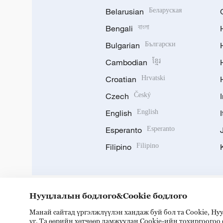
Belarusian
Беларуская
Bengali
বাংলা
Bulgarian
Български
Cambodian
ខ្មែរ
Croatian
Hrvatski
Czech
Český
English
English
Esperanto
Esperanto
Filipino
Filipino
Нууцлалын бодлого&Cookie бодлого
Манай сайтад үргэлжлүүлэн хандаж буй бол та Cookie, Н
DOWNLOAD OUR APP
үг. Та өөрийн хөтчөөр дамжуулан Cookie-ийн тохиргоогоо