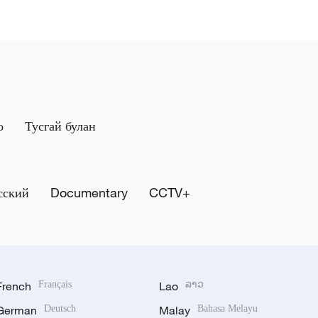
о
Тусгай булан
сский
Documentary
CCTV+
French
Français
Lao
ລາວ
German
Deutsch
Malay
Bahasa Melayu