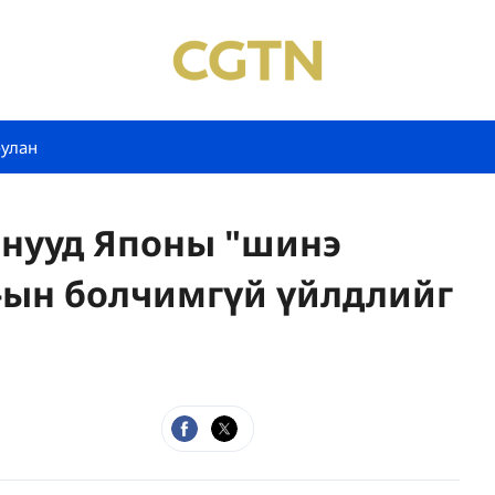
булан
рнууд Японы "шинэ
-ын болчимгүй үйлдлийг