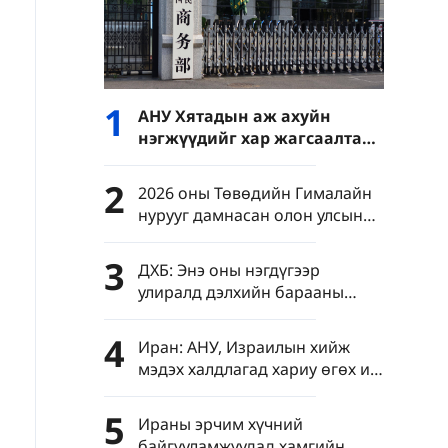
1
АНУ Хятадын аж ахуйн
нэгжүүдийг хар жагсаалтад
оруулсанд Хятадын ХЯ байр
сууриа илэрхийлэв
2
2026 оны Төвөдийн Гималайн
нурууг дамнасан олон улсын
авто замын дугуйн VII
уралдаан эхэллээ
3
ДХБ: Энэ оны нэгдүгээр
улиралд дэлхийн барааны
худалдааны өсөлт төсөөлснөөс
өндөр гарав
4
Иран: АНУ, Израилын хийж
мэдэх халдлагад хариу өгөх иж
бүрэн төлөвлөгөө
боловсруулсан
5
Ираны эрчим хүчний
байгууламжуудад хамгийн