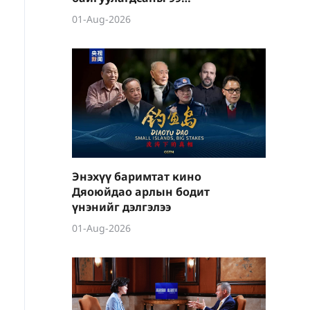
жилийн ойг улс даяар
01-Aug-2026
олон хэлбэрээр
тэмдэглэж байна
Энэхүү баримтат кино
Дяоюйдао арлын бодит
үнэнийг дэлгэлээ
01-Aug-2026