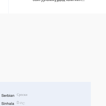
хүчтэй цохилт өгөхөөр АНУ,
Израил төлөвлөж байна
Serbian
Српски
Sinhala
සිංහල