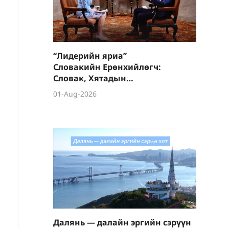
“Лидерийн яриа”
Словакийн Ерөнхийлөгч:
Словак, Хятадын
харилцаа түүхэн дээд
01-Aug-2026
түвшинд хүрээд байна
Далянь — далайн эргийн сэрүүн