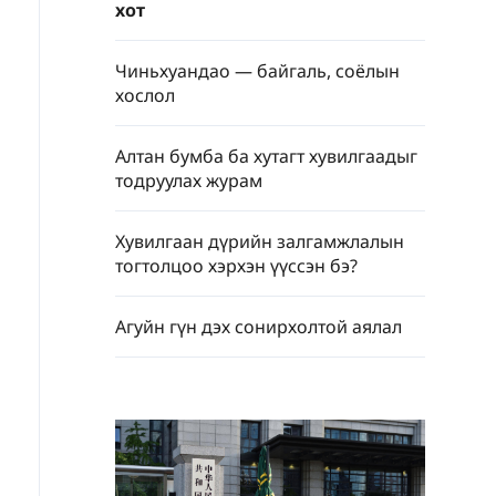
хот
Чиньхуандао — байгаль, соёлын
хослол
Алтан бумба ба хутагт хувилгаадыг
тодруулах журам
Хувилгаан дүрийн залгамжлалын
тогтолцоо хэрхэн үүссэн бэ?
Агуйн гүн дэх сонирхолтой аялал