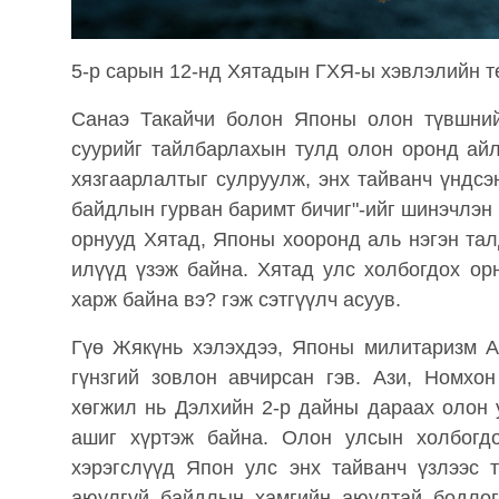
5-р сарын 12-нд Хятадын ГХЯ-ы хэвлэлийн т
Санаэ Такайчи болон Японы олон түвшний
суурийг тайлбарлахын тулд олон оронд айл
хязгаарлалтыг сулруулж, энх тайванч үндсэ
байдлын гурван баримт бичиг"-ийг шинэчлэн 
орнууд Хятад, Японы хооронд аль нэгэн тал
илүүд үзэж байна. Хятад улс холбогдох ор
харж байна вэ? гэж сэтгүүлч асуув.
Гүө Жякүнь хэлэхдээ, Японы милитаризм А
гүнзгий зовлон авчирсан гэв. Ази, Номхо
хөгжил нь Дэлхийн 2-р дайны дараах олон 
ашиг хүртэж байна. Олон улсын холбогдо
хэрэгслүүд Япон улс энх тайванч үзлээс 
аюулгүй байдлын хамгийн аюултай бодлогы