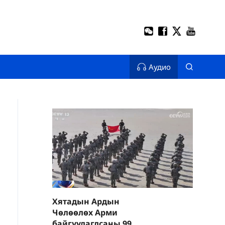
Аудио
Хятадын Ардын
Чөлөөлөх Арми
байгуулагдсаны 99