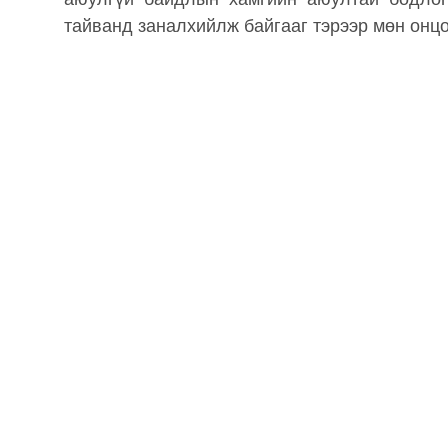
тайванд заналхийлж байгааг тэрээр мөн онц