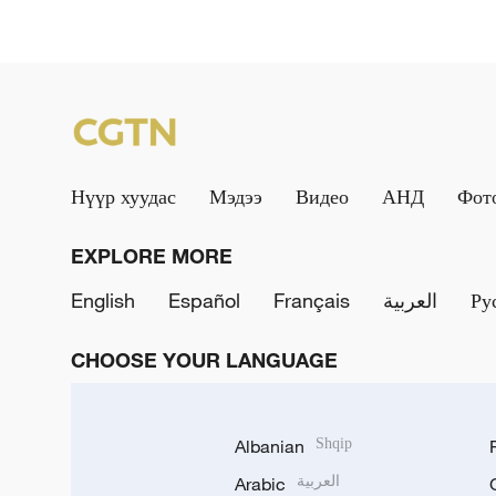
Нүүр хуудас
Мэдээ
Видео
АНД
Фот
EXPLORE MORE
English
Español
Français
العربية
Ру
CHOOSE YOUR LANGUAGE
Albanian
Shqip
Arabic
العربية