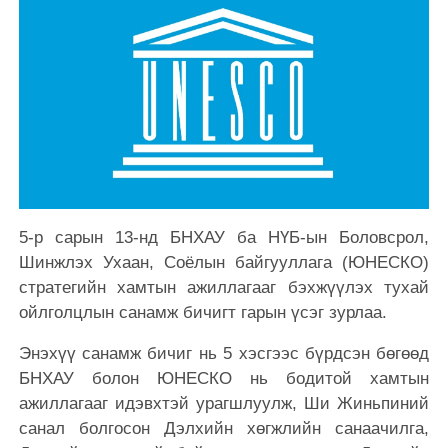
5-р сарын 13-нд БНХАУ ба НҮБ-ын Боловсрол,
Шинжлэх Ухаан, Соёлын байгууллага (ЮНЕСКО)
стратегийн хамтын ажиллагааг бэхжүүлэх тухай
ойлголцлын санамж бичигт гарын үсэг зурлаа.
Энэхүү санамж бичиг нь 5 хэсгээс бүрдсэн бөгөөд
БНХАУ болон ЮНЕСКО нь бодитой хамтын
ажиллагааг идэвхтэй урагшлуулж, Ши Жиньпиний
санал болгосон Дэлхийн хөгжлийн санаачилга,