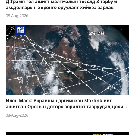
Д.Трамп гол ашигт малтмалын төсөлд 3 тэрбум
ам.долларын хөрөнгө оруулалт хийхээ зарлав
08-Aug-2026
Илон Маск: Украины цэргийнхэн Starlink-ийг
ашиглан Оросын доторх зорилтот газруудад цохилт
өгөхийг зөвшөөрөхгүй
08-Aug-2026