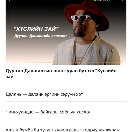
Дуучин Давшилтын шинэ уран бүтээл "Хүслийн
зай"
Далянь — далайн эргийн сэрүүн хот
Чиньхуандао — байгаль, соёлын хослол
Алтан бумба ба хутагт хувилгаадыг тодруулах журам