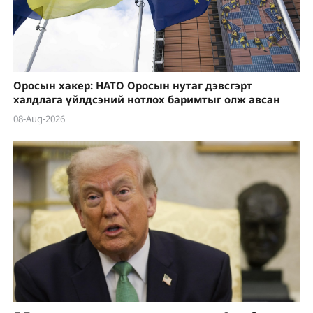
Оросын хакер: НАТО Оросын нутаг дэвсгэрт
халдлага үйлдсэний нотлох баримтыг олж авсан
08-Aug-2026