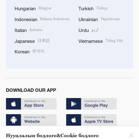
Magyar
Türkçe
Hungarian
Turkish
Bahasa Indonesia
Українська
Indonesian
Ukrainian
Italiano
اردو
Italian
Urdu
日本語
Tiếng Việt
Japanese
Vietnamese
한국어
Korean
DOWNLOAD OUR APP
Нууцлалын бодлого&Cookie бодлого
Copyright © 2024 CGTN.