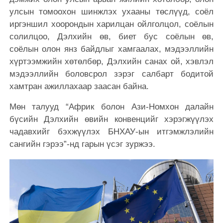
улсын томоохон шинжлэх ухааны төслүүд, соёл
иргэншил хоорондын харилцан ойлголцол, соёлын
солилцоо, Дэлхийн өв, биет бус соёлын өв,
соёлын олон янз байдлыг хамгаалах, мэдээллийн
хүртээмжийн хөтөлбөр, Дэлхийн санах ой, хэвлэл
мэдээллийн боловсрол зэрэг салбарт бодитой
хамтран ажиллахаар заасан байна.
Мөн талууд “Африк болон Ази-Номхон далайн
бүсийн Дэлхийн өвийн конвенцийг хэрэгжүүлэх
чадавхийг бэхжүүлэх БНХАУ-ын итгэмжлэлийн
сангийн гэрээ”-нд гарын үсэг зуржээ.