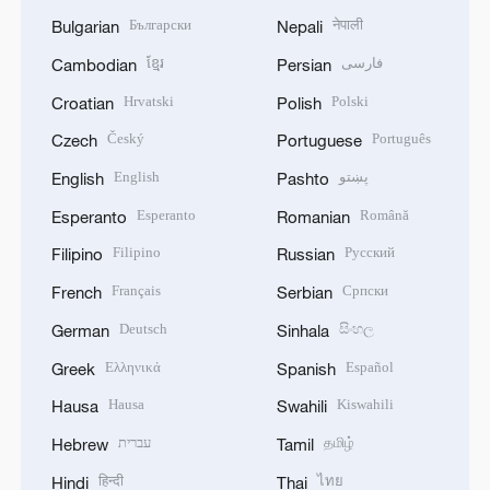
Български
नेपाली
Bulgarian
Nepali
ខ្មែរ
فارسی
Cambodian
Persian
Hrvatski
Polski
Croatian
Polish
Český
Português
Czech
Portuguese
English
پښتو
English
Pashto
Esperanto
Română
Esperanto
Romanian
Filipino
Русский
Filipino
Russian
Français
Српски
French
Serbian
Deutsch
සිංහල
German
Sinhala
Ελληνικά
Español
Greek
Spanish
Hausa
Kiswahili
Hausa
Swahili
עברית
தமிழ்
Hebrew
Tamil
हिन्दी
ไทย
Hindi
Thai