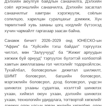
Дэлхийн аюулгүй байдлын санаачилга, Дэлхийн
соёл иргэншлийн санаачилга, Дэлхийн засаглал
санаачилгыг хамтран хэрэгжүүлж, соёлын
солилцоо, харилцан суралцахыг дэмжиж, Хүн
төрөлхтний хувь заяаны цогц нэгдлийг бүтээхэд
хүчин чармайлт гаргахаар заасан байна.
Санамж бичигт 2026–2029 онд ЮНЕСКО-ын
“Африк” ба “Хүйсийн тэгш байдал” тэргүүлэх
чиглэл, мөн “Залуучууд” ба “Жижиг арлуудын
хөгжиж буй орнууд” тэргүүлэх бүлэгтэй холбоотой
хамтын ажиллагааны гол чиглэлийг тодорхойлсон.
Тухайлбал, боловсролын дижитал шилжилт,
ШИМТ
боловсрол, багшийн боловсрол,
мэргэжлийн боловсрол, дээд боловсрол, үндсэн
шинжлэх ухааны судалгаа, нээлттэй шинжлэх
ухаан, хиймэл оюун ухаан, дэлхийн шинжлэх
ухаан, технологийн удирдлага, тогтвортой хөгжлийг
дэмжих олон улсын арван жилийн хөтөлбөр, олон