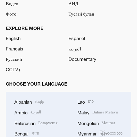
Видео
АНД
Фото
Тусгай булан
EXPLORE MORE
English
Español
Français
العربية
Русский
Documentary
CCTV+
CHOOSE YOUR LANGUAGE
Shqip
ລາວ
Albanian
Lao
العربية
Bahasa Melayu
Arabic
Malay
Беларуская
Монгол
Belarusian
Mongolian
বাংলা
မြန်မာဘာသာ
Bengali
Myanmar