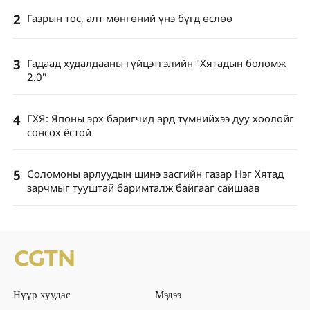
2
Газрын тос, алт мөнгөний үнэ бүгд өслөө
3
Гадаад худалдааны гүйцэтгэлийн "Хятадын боломж
2.0"
4
ГХЯ: Японы эрх баригчид ард түмнийхээ дуу хоолойг
сонсох ёстой
5
Соломоны арлуудын шинэ засгийн газар Нэг Хятад
зарчмыг тууштай баримталж байгааг сайшаав
Нүүр хуудас
Мэдээ