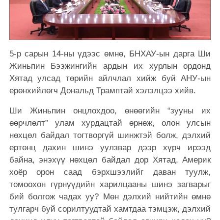
5-р сарын 14-ны үдээс өмнө, БНХАУ-ын дарга Ши
Жиньпин Бээжингийн ардын их хурлын ордонд
Хятад улсад төрийн айлчлал хийж буй АНУ-ын
ерөнхийлөгч Дональд Трамптай хэлэлцээ хийв.
Ши Жиньпин онцлохдоо, өнөөгийн “зууны их
өөрчлөлт” улам хурдацтай өрнөж, олон улсын
нөхцөл байдал тогтворгүй шинжтэй болж, дэлхий
ертөнц дахин шинэ уулзвар дээр хүрч ирээд
байна, энэхүү нөхцөл байдал дор Хятад, Америк
хоёр орон саад бэрхшээлийг даван туулж,
томоохон гүрнүүдийн харилцааны шинэ загварыг
бий болгож чадах уу? Мөн дэлхий нийтийн өмнө
тулгарч буй сорилтуудтай хамтдаа тэмцэж, дэлхий