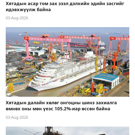
Хятадын асар том зах зээл дэлхийн эдийн засгийг
идэвхжүүлж байна
03-Aug-2026
Хятадын далайн хөлөг онгоцны шинэ захиалга
өмнөх оны мөн үеэс 105.2%-иар өссөн байна
03-Aug-2026