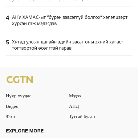
4
АНУ ХАМАС-ыг “бүрэн зэвсэггүй болгох” хэлэлцээрт
хүрсэн гэж мэдэгдэв
5
Хятад улсын далайн эдийн засаг оны эхний хагаст
тогтвортой өсөлттэй гарав
Нүүр хуудас
Мэдээ
Видео
АНД
Фото
Тусгай булан
EXPLORE MORE