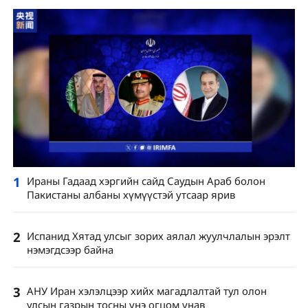
1
Ираны Гадаад хэргийн сайд Саудын Араб болон
Пакистаны албаны хүмүүстэй утсаар ярив
2
Испанид Хятад улсыг зорих аялал жуулчлалын эрэлт
нэмэгдсээр байна
3
АНУ Иран хэлэлцээр хийх магадлалтай тул олон
улсын газрын тосны үнэ огцом унав