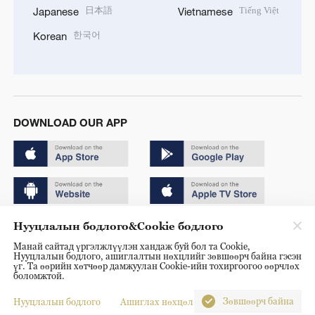
日本語
Tiếng Việt
Japanese
Vietnamese
한국어
Korean
DOWNLOAD OUR APP
Нууцлалын бодлого&Cookie бодлого
Copyright © 2024 CGTN.
Манай сайтад үргэлжлүүлэн хандаж буй бол та Cookie,
京ICP备20000184号
Нууцлалын бодлого, ашиглалтын нөхцлийг зөвшөөрч байна гэсэн
үг. Та өөрийн хөтчөөр дамжуулан Cookie-ийн тохиргоогоо өөрчлөх
京公网安备 11010502050052号
боломжтой.
Disinformation report hotline: 010-85061466
Зөвшөөрч байна
Нууцлалын бодлого
Ашиглах нөхцөл