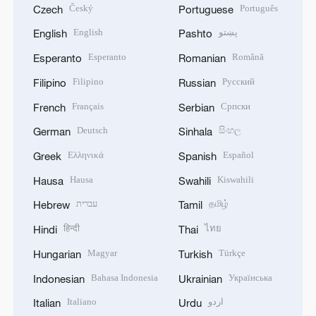
Český
Português
Czech
Portuguese
English
پښتو
English
Pashto
Esperanto
Română
Esperanto
Romanian
Filipino
Русский
Filipino
Russian
Français
Српски
French
Serbian
Deutsch
සිංහල
German
Sinhala
Ελληνικά
Español
Greek
Spanish
Hausa
Kiswahili
Hausa
Swahili
עברית
தமிழ்
Hebrew
Tamil
हिन्दी
ไทย
Hindi
Thai
Magyar
Türkçe
Hungarian
Turkish
Bahasa Indonesia
Українська
Indonesian
Ukrainian
Italiano
اردو
Italian
Urdu