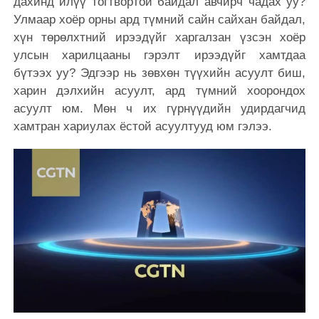
дахинд илүү тогтвортой байдал авчирч чадах уу?
Улмаар хоёр орны ард түмний сайн сайхан байдал,
хүн төрөлхтний ирээдүйг харгалзан үзсэн хоёр
улсын харилцааны гэрэлт ирээдүйг хамтдаа
бүтээх уу? Эдгээр нь зөвхөн түүхийн асуулт биш,
харин дэлхийн асуулт, ард түмний хоорондох
асуулт юм. Мөн ч их гүрнүүдийн удирдагчид
хамтран хариулах ёстой асуултууд юм гэлээ.