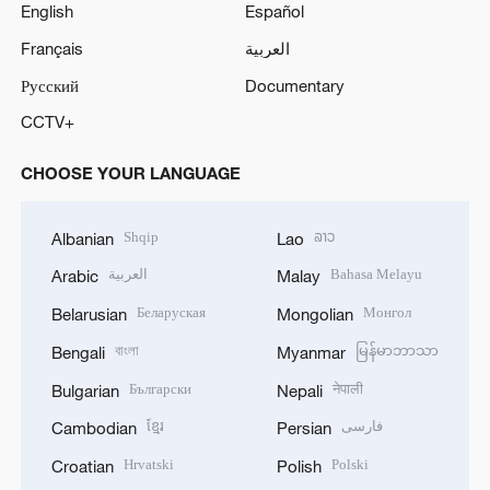
English
Español
Français
العربية
Русский
Documentary
CCTV+
CHOOSE YOUR LANGUAGE
Shqip
ລາວ
Albanian
Lao
العربية
Bahasa Melayu
Arabic
Malay
Беларуская
Монгол
Belarusian
Mongolian
বাংলা
မြန်မာဘာသာ
Bengali
Myanmar
Български
नेपाली
Bulgarian
Nepali
ខ្មែរ
فارسی
Cambodian
Persian
Hrvatski
Polski
Croatian
Polish