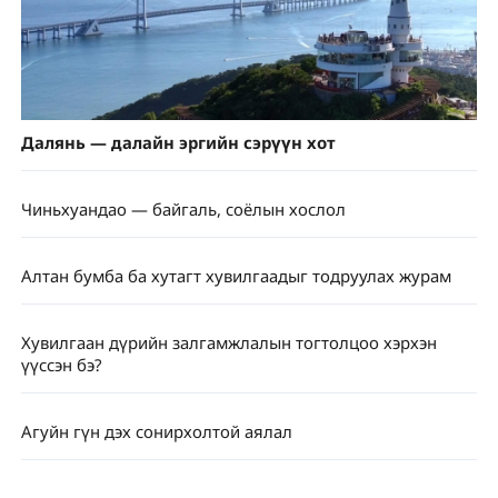
Далянь — далайн эргийн сэрүүн хот
Чиньхуандао — байгаль, соёлын хослол
Алтан бумба ба хутагт хувилгаадыг тодруулах журам
Хувилгаан дүрийн залгамжлалын тогтолцоо хэрхэн
үүссэн бэ?
Агуйн гүн дэх сонирхолтой аялал