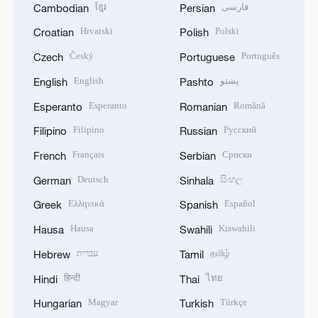
ខ្មែរ
فارسی
Cambodian
Persian
Hrvatski
Polski
Croatian
Polish
Český
Português
Czech
Portuguese
English
پښتو
English
Pashto
Esperanto
Română
Esperanto
Romanian
Filipino
Русский
Filipino
Russian
Français
Српски
French
Serbian
Deutsch
සිංහල
German
Sinhala
Ελληνικά
Español
Greek
Spanish
Hausa
Kiswahili
Hausa
Swahili
עברית
தமிழ்
Hebrew
Tamil
हिन्दी
ไทย
Hindi
Thai
Magyar
Türkçe
Hungarian
Turkish