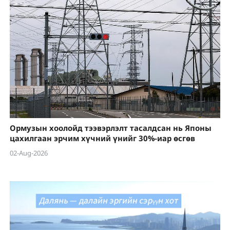
Ормузын хоолойд тээвэрлэлт тасалдсан нь Японы
цахилгаан эрчим хүчний үнийг 30%-иар өсгөв
02-Aug-2026