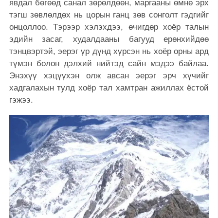
явдал бөгөөд санал зөрөлдөөн, маргааны өмнө эрх
тэгш зөвлөлдөх нь цорын ганц зөв сонголт гэдгийг
онцоллоо. Тэрээр хэлэхдээ, өчигдөр хоёр талын
эдийн засаг, худалдааны багууд ерөнхийдөө
тэнцвэртэй, эерэг үр дүнд хүрсэн нь хоёр орны ард
түмэн болон дэлхий нийтэд сайн мэдээ байлаа.
Энэхүү хэцүүхэн олж авсан эерэг эрч хүчийг
хадгалахын тулд хоёр тал хамтран ажиллах ёстой
гэжээ.