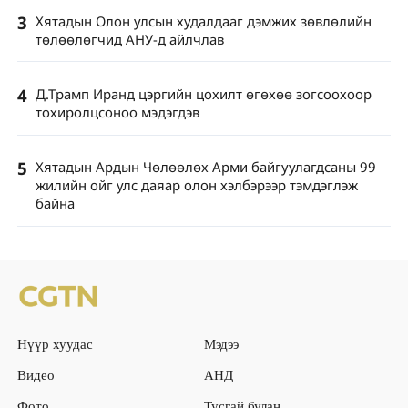
3
Хятадын Олон улсын худалдааг дэмжих зөвлөлийн
төлөөлөгчид АНУ-д айлчлав
4
Д.Трамп Иранд цэргийн цохилт өгөхөө зогсоохоор
тохиролцсоноо мэдэгдэв
5
Хятадын Ардын Чөлөөлөх Арми байгуулагдсаны 99
жилийн ойг улс даяар олон хэлбэрээр тэмдэглэж
байна
Нүүр хуудас
Мэдээ
Видео
АНД
Фото
Тусгай булан