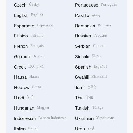
Český
Português
Czech
Portuguese
English
پښتو
English
Pashto
Esperanto
Română
Esperanto
Romanian
Filipino
Русский
Filipino
Russian
Français
Српски
French
Serbian
Deutsch
සිංහල
German
Sinhala
Ελληνικά
Español
Greek
Spanish
Hausa
Kiswahili
Hausa
Swahili
עברית
தமிழ்
Hebrew
Tamil
हिन्दी
ไทย
Hindi
Thai
Magyar
Türkçe
Hungarian
Turkish
Bahasa Indonesia
Українська
Indonesian
Ukrainian
Italiano
اردو
Italian
Urdu