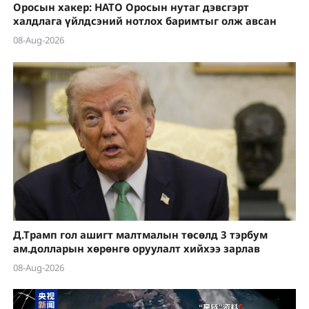
Оросын хакер: НАТО Оросын нутаг дэвсгэрт
халдлага үйлдсэний нотлох баримтыг олж авсан
08-Aug-2026
Д.Трамп гол ашигт малтмалын төсөлд 3 тэрбум
ам.долларын хөрөнгө оруулалт хийхээ зарлав
08-Aug-2026