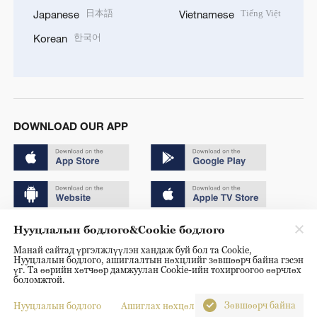
日本語
Tiếng Việt
Japanese
Vietnamese
한국어
Korean
DOWNLOAD OUR APP
Нууцлалын бодлого&Cookie бодлого
Copyright © 2024 CGTN.
Манай сайтад үргэлжлүүлэн хандаж буй бол та Cookie,
京ICP备20000184号
Нууцлалын бодлого, ашиглалтын нөхцлийг зөвшөөрч байна гэсэн
үг. Та өөрийн хөтчөөр дамжуулан Cookie-ийн тохиргоогоо өөрчлөх
京公网安备 11010502050052号
боломжтой.
Disinformation report hotline: 010-85061466
Зөвшөөрч байна
Нууцлалын бодлого
Ашиглах нөхцөл