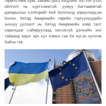
төрөлхтний хувь заяаны цогц нэгдлийг бүтээх үзэл
ойлголт нь хүртээмжтэй, уужуу багтаамжтай
даяаршлын хэлбэрийг бий болгоход зориулагдсан
болно. Хятад Америкийн төрийн тэргүүнүүдийн
энэхүү уулзалт нь Хятад Америкийн хоёр талт
харилцааг сайжруулаад зогсохгүй дэлхийн энх
тайванд эерэг эрч хүч нэмнэ гэж би хүсэн хүлээж
байна гэв.