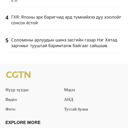
4
ГХЯ: Японы эрх баригчид ард түмнийхээ дуу хоолойг
сонсох ёстой
5
Соломоны арлуудын шинэ засгийн газар Нэг Хятад
зарчмыг тууштай баримталж байгааг сайшаав
Нүүр хуудас
Мэдээ
Видео
АНД
Фото
Тусгай булан
EXPLORE MORE