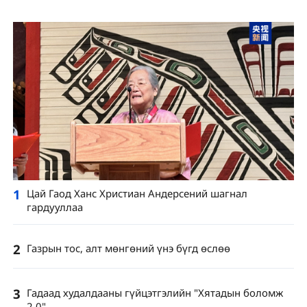
1
Цай Гаод Ханс Христиан Андерсений шагнал
гардууллаа
2
Газрын тос, алт мөнгөний үнэ бүгд өслөө
3
Гадаад худалдааны гүйцэтгэлийн "Хятадын боломж
2.0"