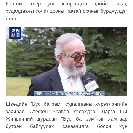
болгож, хоёр улс хоорондын эдийн засаг,
худалдааны солилцооны таатай орчныг бүрдүүлдэг
гэжээ.
Шведийн "Бүс ба зам" судалгааны хүрээлэнгийн
захирал Стефен Бравер хэлэхдээ: Дарга Ши
Жиньпиний дурдсан "Бүс ба зам”-ыг хамтаар
бүтээн байгуулах санаачилга болон хүн