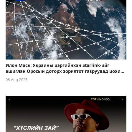
Илон Маск: Украины цэргийнхэн Starlink-ийг
ашиглан Оросын доторх зорилтот газруудад цохилт
өгөхийг зөвшөөрөхгүй
08-Aug-2026