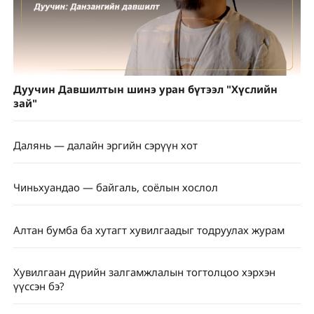
Дуучин Давшилтын шинэ уран бүтээл "Хүслийн
зай"
Далянь — далайн эргийн сэрүүн хот
Чиньхуандао — байгаль, соёлын хослол
Алтан бумба ба хутагт хувилгаадыг тодруулах журам
Хувилгаан дүрийн залгамжлалын тогтолцоо хэрхэн
үүссэн бэ?