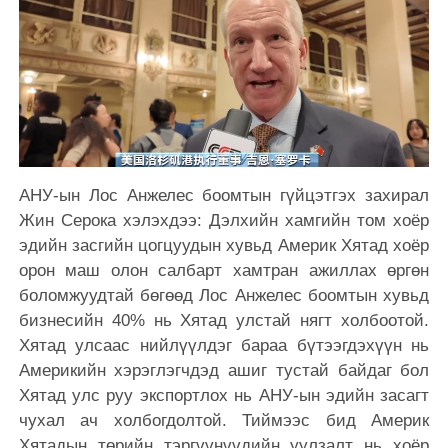
АНУ-ын Лос Анжелес боомтын гүйцэтгэх захирал
Жин Серока хэлэхдээ: Дэлхийн хамгийн том хоёр
эдийн засгийн цогцуудын хувьд Америк Хятад хоёр
орон маш олон салбарт хамтран ажиллах өргөн
боломжуудтай бөгөөд Лос Анжелес боомтын хувьд
бизнесийн 40% нь Хятад улстай нягт холбоотой.
Хятад улсаас нийлүүлдэг бараа бүтээгдэхүүн нь
Америкийн хэрэглэгчдэд ашиг тустай байдаг бол
Хятад улс руу экспортлох нь АНУ-ын эдийн засагт
чухал ач холбогдолтой. Тиймээс бид Америк
Хятадын төрийн тэргүүнүүдийн уулзалт нь хоёр