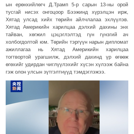
ын ерөнхийлөгч Д.Трамп 5-р сарын 13-ны орой
тусгай нисэх онгоцоор Бээжинд хүрэлцэн ирж,
Хятад улсад хийх төрийн айлчлалаа эхлүүлэв.
Хятад Америкийн харилцаа дэлхий дахины энх
тайван, хөгжил цэцэглэлтэд гүн гүнзгий ач
холбогдолтой юм. Төрийн тэргүүн нарын дипломат
ажиллагаа нь Хятад Америкийн харилцаа
тогтвортой урагшилж, дэлхий дахинд үр өгөөж
өгөхийг удирдан чиглүүлэхийг хүсэн хүлээж байна
гэж олон улсын зүтгэлтнүүд тэмдэглэжээ.