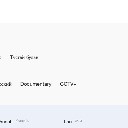
о
Тусгай булан
сский
Documentary
CCTV+
French
Français
Lao
ລາວ