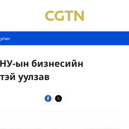
булан
АНУ-ын бизнесийн
тэй уулзав