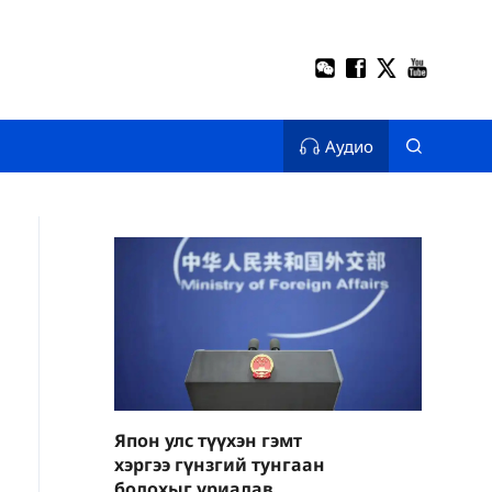
Аудио
Япон улс түүхэн гэмт
хэргээ гүнзгий тунгаан
бодохыг уриалав