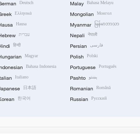
German
Deutsch
Malay
Bahasa Melayu
Greek
Ελληνικά
Mongolian
Монгол
Hausa
Hausa
Myanmar
မြန်မာဘာသာ
Hebrew
עברית
Nepali
नेपाली
Hindi
हिन्दी
Persian
فارسی
Hungarian
Magyar
Polish
Polski
Indonesian
Bahasa Indonesia
Portuguese
Português
Italian
Italiano
Pashto
پښتو
Japanese
日本語
Romanian
Română
Korean
한국어
Russian
Русский