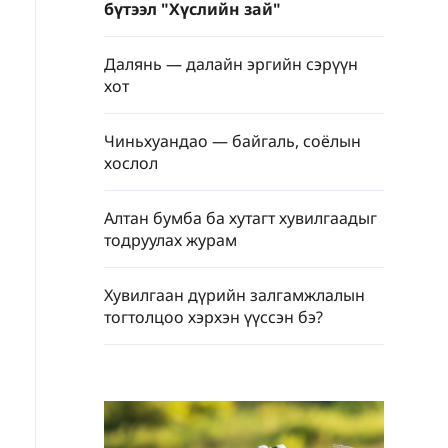
бүтээл "Хүслийн зай"
Далянь — далайн эргийн сэрүүн
хот
Чиньхуандао — байгаль, соёлын
хослол
Алтан бумба ба хутагт хувилгаадыг
тодруулах журам
Хувилгаан дүрийн залгамжлалын
тогтолцоо хэрхэн үүссэн бэ?