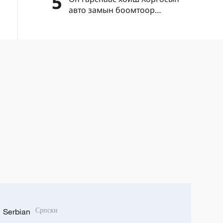
5
авто замын боомтоор
нэвтэрсэн зорчигчдын тоо нэг
сая давлаа
Serbian
Српски