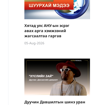
Хятад улс АНУ-ын эсрэг
авах арга хэмжээний
жагсаалтаа гаргав
05-Aug-2026
Дуучин Давшилтын шинэ уран