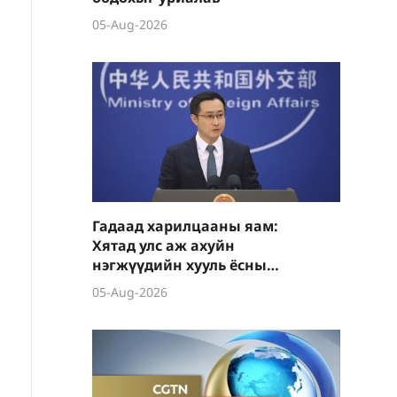
05-Aug-2026
Гадаад харилцааны яам:
Хятад улс аж ахуйн
нэгжүүдийн хууль ёсны
эрх ашгийг тууштай
05-Aug-2026
хамгаална