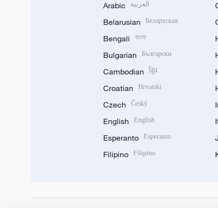
Arabic
العربية
Belarusian
Беларуская
Bengali
বাংলা
Bulgarian
Български
Cambodian
ខ្មែរ
Croatian
Hrvatski
Czech
Český
English
English
Esperanto
Esperanto
Filipino
Filipino