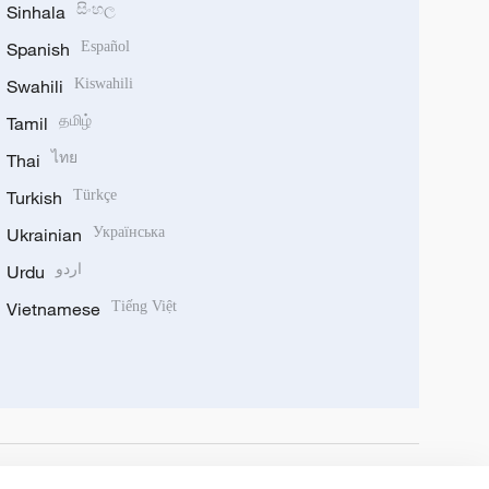
Sinhala
සිංහල
Spanish
Español
Swahili
Kiswahili
Tamil
தமிழ்
Thai
ไทย
Turkish
Türkçe
Ukrainian
Українська
Urdu
اردو
Vietnamese
Tiếng Việt