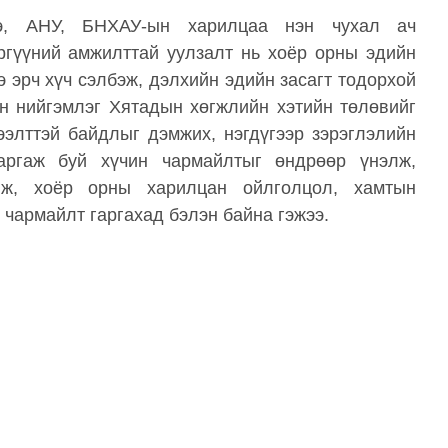
ээ, АНУ, БНХАУ-ын харилцаа нэн чухал ач
ргүүний амжилттай уулзалт нь хоёр орны эдийн
 эрч хүч сэлбэж, дэлхийн эдийн засагт тодорхой
н нийгэмлэг Хятадын хөгжлийн хэтийн төлөвийг
элттэй байдлыг дэмжих, нэгдүгээр зэрэглэлийн
гаргаж буй хүчин чармайлтыг өндрөөр үнэлж,
лж, хоёр орны харилцан ойлголцол, хамтын
 чармайлт гаргахад бэлэн байна гэжээ.