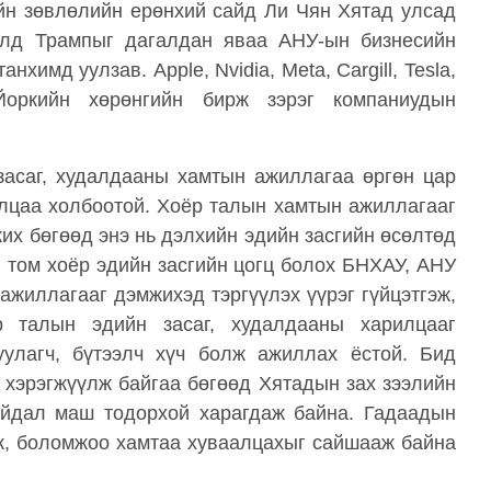
йн зөвлөлийн ерөнхий сайд Ли Чян Хятад улсад
алд Трампыг дагалдан яваа АНУ-ын бизнесийн
имд уулзав. Apple, Nvidia, Meta, Cargill, Tesla,
-Йоркийн хөрөнгийн бирж зэрэг компаниудын
засаг, худалдааны хамтын ажиллагаа өргөн цар
рилцаа холбоотой. Хоёр талын хамтын ажиллагааг
их бөгөөд энэ нь дэлхийн эдийн засгийн өсөлтөд
н том хоёр эдийн засгийн цогц болох БНХАУ, АНУ
ажиллагааг дэмжихэд тэргүүлэх үүрэг гүйцэтгэж,
р талын эдийн засаг, худалдааны харилцааг
уулагч, бүтээлч хүч болж ажиллах ёстой. Бид
 хэрэгжүүлж байгаа бөгөөд Хятадын зах зээлийн
байдал маш тодорхой харагдаж байна. Гадаадын
эж, боломжоо хамтаа хуваалцахыг сайшааж байна