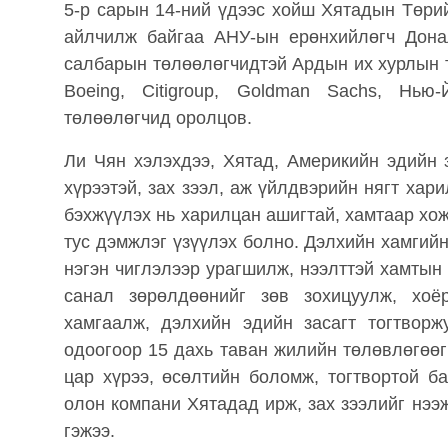
5-р сарын 14-ний үдээс хойш Хятадын Төри
айлчилж байгаа АНУ-ын ерөнхийлөгч Дон
салбарын төлөөлөгчидтэй Ардын их хурлын танх
Boeing, Citigroup, Goldman Sachs, Нью
төлөөлөгчид оролцов.
Ли Чян хэлэхдээ, Хятад, Америкийн эдийн 
хүрээтэй, зах зээл, аж үйлдвэрийн нягт ха
бэхжүүлэх нь харилцан ашигтай, хамтаар хож
тус дэмжлэг үзүүлэх болно. Дэлхийн хамгий
нэгэн чиглэлээр урагшилж, нээлттэй хамтын 
санал зөрөлдөөнийг зөв зохицуулж, хоё
хамгаалж, дэлхийн эдийн засагт тогтворж
одоогоор 15 дахь таван жилийн төлөвлөгөөг
цар хүрээ, өсөлтийн боломж, тогтвортой 
олон компани Хятадад ирж, зах зээлийг нэ
гэжээ.