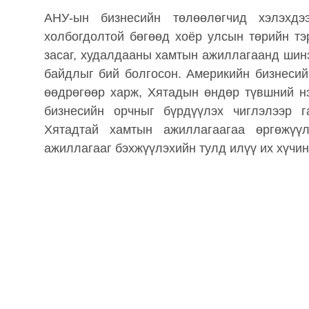
АНУ-ын бизнесийн төлөөлөгчид хэлэхд
холбогдолтой бөгөөд хоёр улсын төрийн тэ
засаг, худалдааны хамтын ажиллагаанд шинэ
байдлыг бий болгосон. Америкийн бизнесий
өөдрөгөөр харж, Хятадын өндөр түвшний нэ
бизнесийн орчныг бүрдүүлэх чиглэлээр 
Хятадтай хамтын ажиллагаагаа өргөжүү
ажиллагааг бэхжүүлэхийн тулд илүү их хүчин