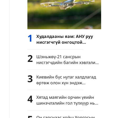
1
Худалдааны яам: АНУ руу
нисгэгчгүй онгоцтой
холбоотой давхар
хэрэглээний барааны
2
Шэньжөү-21 сансрын
экспортын хяналтыг
нисгэгчдийн багийн хэвлэлийн
чангатгана
бага хурал Бээжинд болов
3
Киевийн бүс нутаг халдлагад
өртөж олон хүн эндэж
шархдав
4
Хятад маягийн орчин үеийн
шинэчлэлийн гол түлхүүр нь
яагаад шинжлэх ухаан,
технологийн шинэчлэл вэ?
Он гарснаас хойш Хоргосын