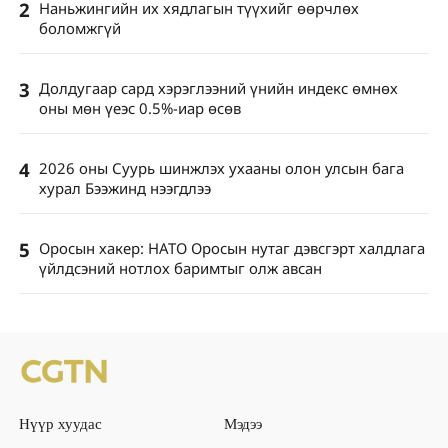
2
Наньжингийн их хядлагын түүхийг өөрчлөх
боломжгүй
3
Долдугаар сард хэрэглээний үнийн индекс өмнөх
оны мөн үеэс 0.5%-иар өсөв
4
2026 оны Суурь шинжлэх ухааны олон улсын бага
хурал Бээжинд нээгдлээ
5
Оросын хакер: НАТО Оросын нутаг дэвсгэрт халдлага
үйлдсэний нотлох баримтыг олж авсан
Нүүр хуудас
Мэдээ