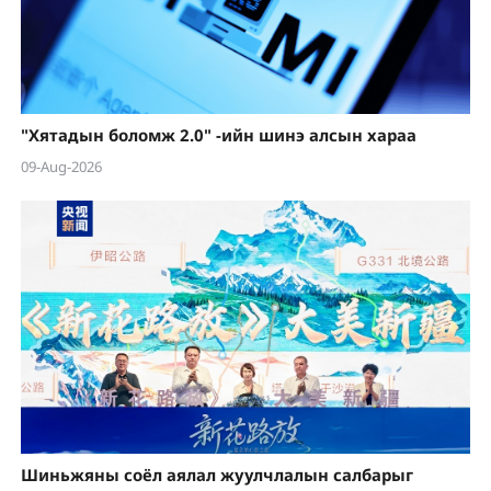
"Хятадын боломж 2.0" -ийн шинэ алсын хараа
09-Aug-2026
Шиньжяны соёл аялал жуулчлалын салбарыг