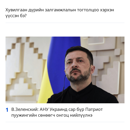
Хувилгаан дүрийн залгамжлалын тогтолцоо хэрхэн
үүссэн бэ?
1
В.Зеленский: АНУ Украинд сар бүр Патриот
пуужингийн сөнөөгч онгоц нийлүүлнэ