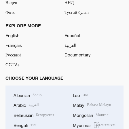
Видео
АНД
Фото
Тусгай булан
EXPLORE MORE
English
Español
Français
العربية
Русский
Documentary
CCTV+
CHOOSE YOUR LANGUAGE
Shqip
ລາວ
Albanian
Lao
العربية
Bahasa Melayu
Arabic
Malay
Беларуская
Монгол
Belarusian
Mongolian
বাংলা
မြန်မာဘာသာ
Bengali
Myanmar