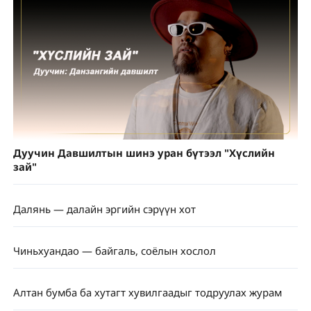
Дуучин Давшилтын шинэ уран бүтээл "Хүслийн
зай"
Далянь — далайн эргийн сэрүүн хот
Чиньхуандао — байгаль, соёлын хослол
Алтан бумба ба хутагт хувилгаадыг тодруулах журам