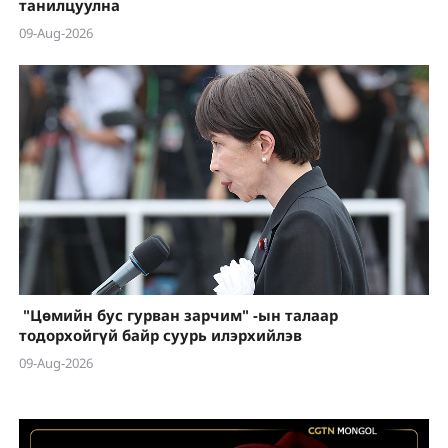
танилцуулна
09-Aug-2026
"Цөмийн бус гурван зарчим" -ын талаар
тодорхойгүй байр суурь илэрхийлэв
09-Aug-2026