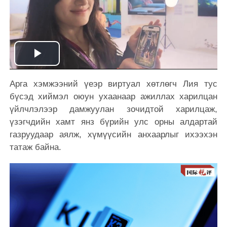
Play
Арга хэмжээний үеэр виртуал хөтлөгч
Лия тус
Video
бүсэд
хиймэл оюун ухаанаар ажиллах харилцан
үйлчлэлээр дамжуулан зочидтой харилцаж,
үзэгчдийн хамт янз бүрийн улс орны алдартай
газруудаар аялж, хүмүүсийн анхаарлыг ихээхэн
татаж байна.