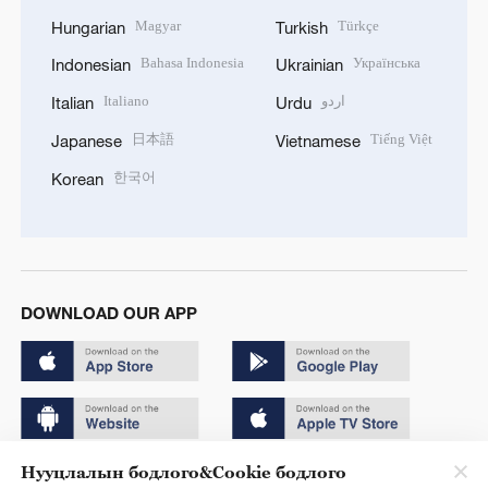
Magyar
Türkçe
Hungarian
Turkish
Bahasa Indonesia
Українська
Indonesian
Ukrainian
Italiano
اردو
Italian
Urdu
日本語
Tiếng Việt
Japanese
Vietnamese
한국어
Korean
DOWNLOAD OUR APP
Нууцлалын бодлого&Cookie бодлого
Copyright © 2024 CGTN.