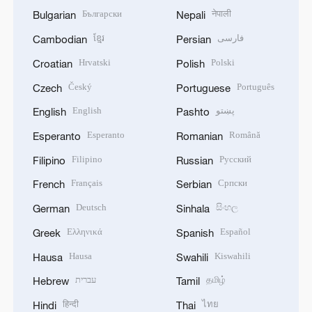
Български
नेपाली
Bulgarian
Nepali
ខ្មែរ
فارسی
Cambodian
Persian
Hrvatski
Polski
Croatian
Polish
Český
Português
Czech
Portuguese
English
پښتو
English
Pashto
Esperanto
Română
Esperanto
Romanian
Filipino
Русский
Filipino
Russian
Français
Српски
French
Serbian
Deutsch
සිංහල
German
Sinhala
Ελληνικά
Español
Greek
Spanish
Hausa
Kiswahili
Hausa
Swahili
עברית
தமிழ்
Hebrew
Tamil
हिन्दी
ไทย
Hindi
Thai