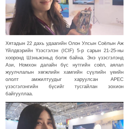
Хятадын 22 дахь удаагийн Олон Улсын Соёлын Аж
Үйлдвэрийн Үзэсгэлэн (ICIF) 5-р сарын 21-25-ны
хооронд Шэньжэньд болж байна. Энэ үзэсгэлэнд
Ази, Номхон далайн бүс нутгийн соёл, аялал
жуулчлалын хөгжлийн хамгийн сүүлийн үеийн
ололт амжилтуудыг харуулсан APEC
үзэсгэлэнгийн бүсийг тусгайлан зохион
байгууллаа.