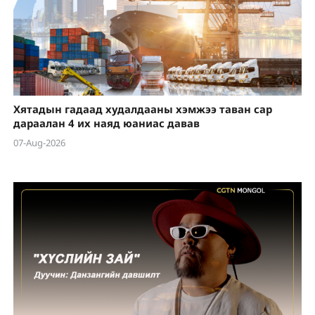
Хятадын гадаад худалдааны хэмжээ таван сар
дараалан 4 их наяд юаниас давав
07-Aug-2026