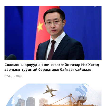
Соломоны арлуудын шинэ засгийн газар Нэг Хятад
зарчмыг тууштай баримталж байгааг сайшаав
07-Aug-2026