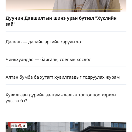
Дуучин Давшилтын шинэ уран бүтээл "Хүслийн
зай"
Далянь — далайн эргийн сэрүүн хот
Чиньхуандао — байгаль, соёлын хослол
Алтан бумба ба хутагт хувилгаадыг тодруулах журам
Хувилгаан дүрийн залгамжлалын тогтолцоо хэрхэн
үүссэн бэ?