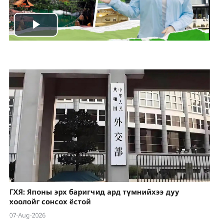
Play
Video
ГХЯ: Японы эрх баригчид ард түмнийхээ дуу
хоолойг сонсох ёстой
07-Aug-2026