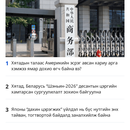
1
Хятадын талаас Америкийн эсрэг авсан хариу арга
хэмжээ ямар дохио өгч байна вэ?
2
Хятад, Беларусь “Шэньин-2026” десантын цэргийн
хамтарсан сургуулилалт зохион байгуулна
3
Японы “дахин цэрэгжих” үйлдэл нь бүс нутгийн энх
тайван, тогтвортой байдалд заналхийлж байна