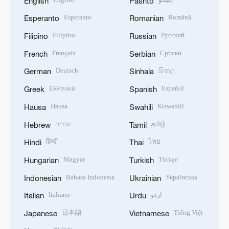
English
Pashto
Esperanto
Română
Esperanto
Romanian
Filipino
Русский
Filipino
Russian
Français
Српски
French
Serbian
Deutsch
සිංහල
German
Sinhala
Ελληνικά
Español
Greek
Spanish
Hausa
Kiswahili
Hausa
Swahili
עברית
தமிழ்
Hebrew
Tamil
हिन्दी
ไทย
Hindi
Thai
Magyar
Türkçe
Hungarian
Turkish
Bahasa Indonesia
Українська
Indonesian
Ukrainian
Italiano
اردو
Italian
Urdu
日本語
Tiếng Việt
Japanese
Vietnamese