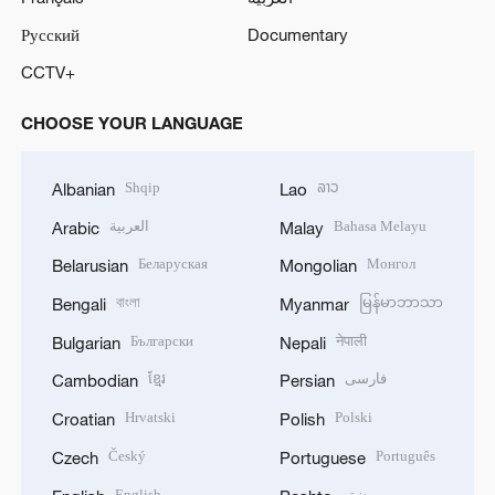
Русский
Documentary
CCTV+
CHOOSE YOUR LANGUAGE
Shqip
ລາວ
Albanian
Lao
العربية
Bahasa Melayu
Arabic
Malay
Беларуская
Монгол
Belarusian
Mongolian
বাংলা
မြန်မာဘာသာ
Bengali
Myanmar
Български
नेपाली
Bulgarian
Nepali
ខ្មែរ
فارسی
Cambodian
Persian
Hrvatski
Polski
Croatian
Polish
Český
Português
Czech
Portuguese
English
پښتو