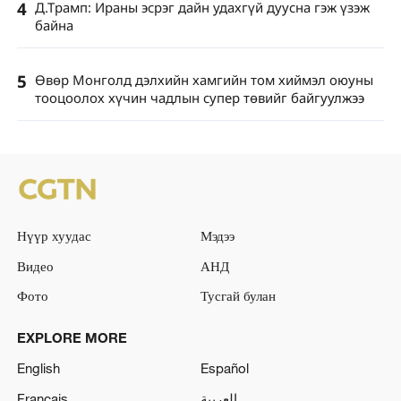
4
Д.Трамп: Ираны эсрэг дайн удахгүй дуусна гэж үзэж
байна
5
Өвөр Монголд дэлхийн хамгийн том хиймэл оюуны
тооцоолох хүчин чадлын супер төвийг байгуулжээ
Нүүр хуудас
Мэдээ
Видео
АНД
Фото
Тусгай булан
EXPLORE MORE
English
Español
Français
العربية